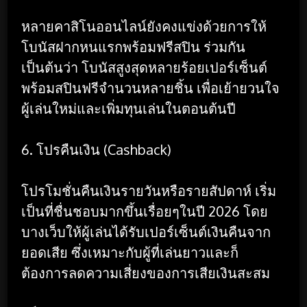
หลายคาสิโนออนไลน์ยังคงแข่งด้วยการให้
โบนัสฝากหนแรกพร้อมฟรีสปิน ร่วมกัน
เป็นต้นว่า โบนัสสูงสุดหลายร้อยเปอร์เซ็นต์
พร้อมสปินฟรีจำนวนหลายชิ้น เพื่อเย้ายวนใจ
ผู้เล่นใหม่และเพิ่มทุนเล่นในตอนต้นปี
6. โปรคืนเงิน (Cashback)
โปรโมชั่นคืนเงินรายวันหรือรายสัปดาห์ เริ่ม
เป็นที่ชื่นชอบมากขึ้นเรื่อยๆในปี 2026 โดย
บางเว็บให้ผู้เล่นได้รับเปอร์เซ็นต์เงินคืนจาก
ยอดเสีย ซึ่งเหมาะกับผู้ที่เล่นยาวและก็
ต้องการลดความเสี่ยงของการเสียเงินสะสม