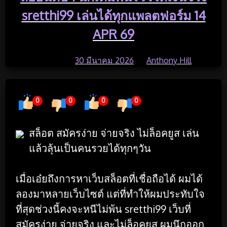
sretthi99 เล่นได้ทุกแพลตฟอร์ม 14
APR 69
Posted on
30 มีนาคม 2026
by
Anthony Hill
0
0
0
0
Read Time:
5 Minute, 21 Second
สล็อต สมัครง่าย จ่ายจริง ไม่ล็อคยูส เล่น
แล้วลุ้นเป็นคนรวยได้ทุกๆวัน
เมื่อเอ๋ยถึงการหาเว็บสล็อตที่เชื่อถือได้ ผมได้
ลองมาหลายเว็บไซต์ แต่ที่ทำให้ผมประทับใจ
ที่สุดช่วงนี้คงจะหนีไม่พ้น sretthi99 เว็บที่
สมัครง่าย จ่ายจริง และไม่ล็อคยูส ผมนึกออก