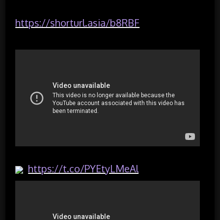
https://shorturl.asia/b8RBF
https://t.co/PYEtyLMeAl