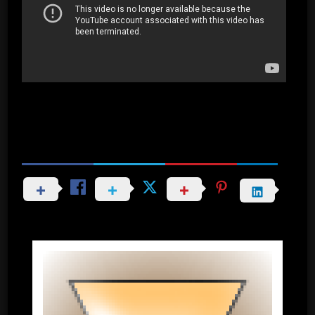
Share