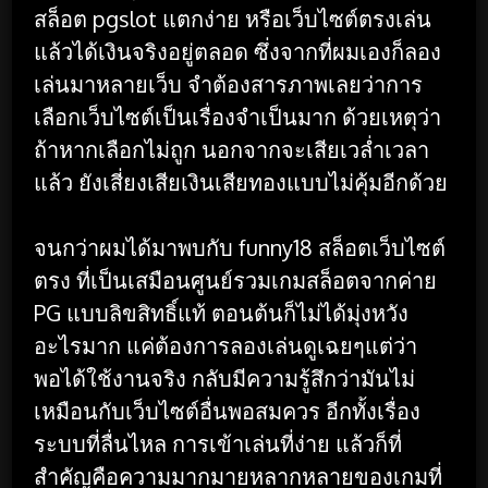
สล็อต pgslot แตกง่าย หรือเว็บไซต์ตรงเล่น
แล้วได้เงินจริงอยู่ตลอด ซึ่งจากที่ผมเองก็ลอง
เล่นมาหลายเว็บ จำต้องสารภาพเลยว่าการ
เลือกเว็บไซต์เป็นเรื่องจำเป็นมาก ด้วยเหตุว่า
ถ้าหากเลือกไม่ถูก นอกจากจะเสียเวล่ำเวลา
แล้ว ยังเสี่ยงเสียเงินเสียทองแบบไม่คุ้มอีกด้วย
จนกว่าผมได้มาพบกับ funny18 สล็อตเว็บไซต์
ตรง ที่เป็นเสมือนศูนย์รวมเกมสล็อตจากค่าย
PG แบบลิขสิทธิ์แท้ ตอนต้นก็ไม่ได้มุ่งหวัง
อะไรมาก แค่ต้องการลองเล่นดูเฉยๆแต่ว่า
พอได้ใช้งานจริง กลับมีความรู้สึกว่ามันไม่
เหมือนกับเว็บไซต์อื่นพอสมควร อีกทั้งเรื่อง
ระบบที่ลื่นไหล การเข้าเล่นที่ง่าย แล้วก็ที่
สำคัญคือความมากมายหลากหลายของเกมที่