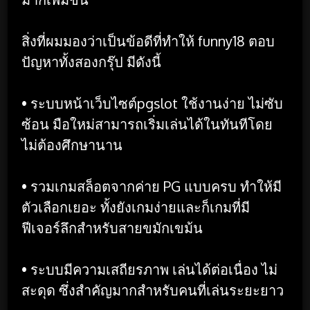
สิ่งที่ผมมองว่าเป็นข้อดีที่ทำให้ funny18 ตอบ
ปัญหาทั้งสองกรุ๊ป มีดังนี้
• ระบบหน้าเว็บไซต์pgslot ใช้งานง่าย ไม่ซับ
ซ้อน มือใหม่สามารถเริ่มเล่นได้ในทันทีโดย
ไม่ต้องศึกษานาน
• รวมเกมสล็อตจากค่าย PG แบบครบ ทำให้มี
ตัวเลือกเยอะ ทั้งยังเกมง่ายและก็เกมที่มี
ฟีเจอร์ลึกสำหรับสายขมักเขม้น
• ระบบมีความเสถียรภาพ เล่นได้ต่อเนื่อง ไม่
สะดุด ซึ่งสำคัญมากสำหรับคนที่เล่นระยะยาว