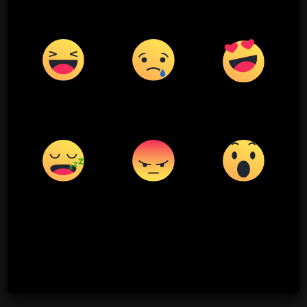
Happy
Sad
Excited
0
%
0
%
0
%
Sleepy
Angry
Surprise
0
%
0
%
0
%
…