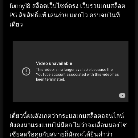
funny18 สล็อตเว็บไซต์ตรง เว็บรวมเกมสล็อต
PG ลิขสิทธิ์แท้ เล่นง่าย แตกไว ครบจบในที่
เดียว
เดี๋ยวนี้ผมสังเกตว่ากระแสเกมสล็อตออนไลน์
ยังคงมาแรงแบบไม่มีตก ไม่ว่าจะเลื่อนมองโซ
เชียลหรือคุยกับสหายก็มักจะได้ยินคำว่า