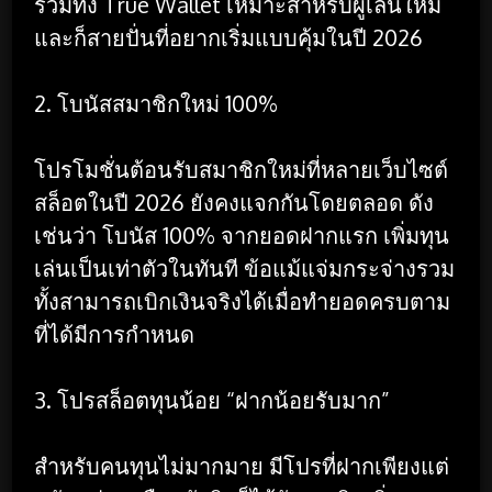
รวมทั้ง True Wallet เหมาะสำหรับผู้เล่นใหม่
และก็สายปั่นที่อยากเริ่มแบบคุ้มในปี 2026
2. โบนัสสมาชิกใหม่ 100%
โปรโมชั่นต้อนรับสมาชิกใหม่ที่หลายเว็บไซต์
สล็อตในปี 2026 ยังคงแจกกันโดยตลอด ดัง
เช่นว่า โบนัส 100% จากยอดฝากแรก เพิ่มทุน
เล่นเป็นเท่าตัวในทันที ข้อแม้แจ่มกระจ่างรวม
ทั้งสามารถเบิกเงินจริงได้เมื่อทำยอดครบตาม
ที่ได้มีการกำหนด
3. โปรสล็อตทุนน้อย “ฝากน้อยรับมาก”
สำหรับคนทุนไม่มากมาย มีโปรที่ฝากเพียงแต่