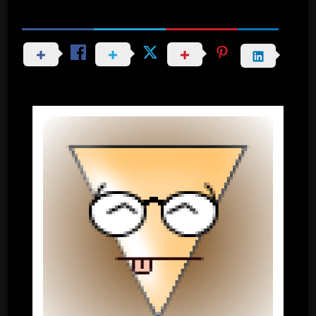
Share