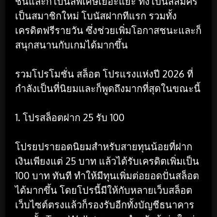
ชั่นและก็โบนัสพิเศษเยอะแยะ ทั้งโบนัสสมัคร
เป็นสมาชิกใหม่ โบนัสฝากทีแรก รวมทั้ง
เครดิตฟรีรายวัน ซึ่งช่วยเพิ่มโอกาสชนะและก็
สนุกสนานกับเกมได้มากขึ้น
รวมโปรโมชั่น สล็อต โปรแรงแห่งปี 2026 ที่
กำลังเป็นที่นิยมและก็พูดถึงมากที่สุดในขณะนี้
1. โปรสล็อตฝาก 25 รับ 100
โปรยปรายอดนิยมสำหรับสายทุนน้อยที่ฝาก
เงินเพียงแต่ 25 บาท แล้วได้รับเครดิตเพิ่มเป็น
100 บาท ทันที ทำให้มีทุนเพิ่มต่อยอดปั่นสล็อต
ได้มากขึ้น โดยโปรนี้มีให้กับหลายเว็บสล็อต
เว็บไซต์ตรงแล้วก็รองรับอีกทั้งบัญชีธนาคาร