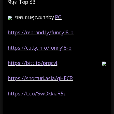
ที่สุด Top 63
ขอขอบคุณมากby
PG
https://rebrand.ly/funny18-b
https://cutly.info/funny18-b
https://bitt.to/prqcvl
https://shorturl.asia/gHFCR
https://t.co/SwOkkiaR5z