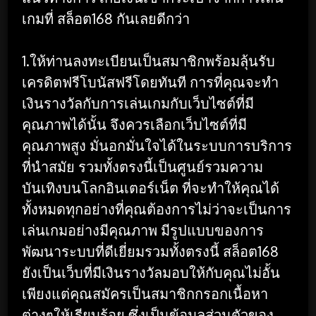
เกมที่ สล็อต168 กันเลยดีกว่า
1.ให้ท่านลงทะเบียนเป็นสมาชิกพร้อมลุ้นรับ
เครดิตฟรีโบนัสฟรีโดยทันที การที่คุณจะทำ
เงินรางวัลกับการเล่นเกมกับเว็บไซต์ที่มี
คุณภาพได้นั้น จึงควรเลือกเว็บไซต์ที่มี
คุณภาพสูง มั่นอกมั่นใจได้ในระบบการบริการ
ที่นำสมัย รวมทั้งตรงนี้เป็นศูนย์รวมความ
บันเทิงบนโลกอินเตอร์เน็ต ที่จะทำให้คุณได้
ทั้งหมดทุกอย่างที่คุณต้องการไม่ว่าจะเป็นการ
เล่นเกมอย่างมีคุณภาพ มีรูปแบบของการ
พัฒนาระบบที่ดีเยี่ยมรวมทั้งตรงนี้ สล็อต168
ยังเป็นเว็บที่มีเงินรางวัลมอบให้กับคุณไม่อั้น
เพียงแต่คุณสมัครเป็นสมาชิกกรอกเนื้อหา
ต่างๆให้เรียบร้อย ซึ่งเป็นข้อมูลส่วนตัวของ