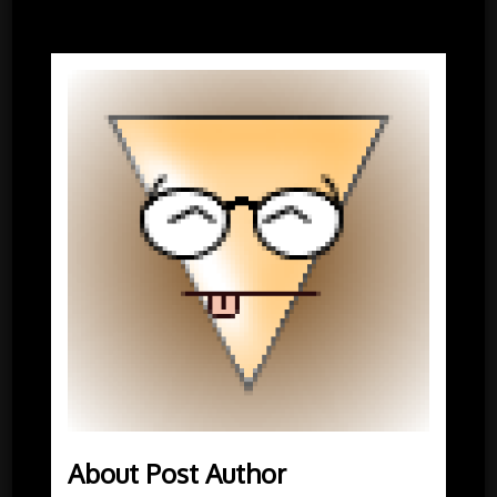
About Post Author