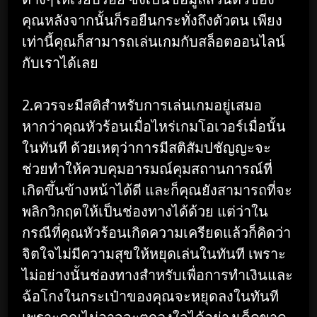
คุณหลังจากนั้นก็รอยืนกระทั่งถึงตัวตน เพียง
เท่านี้คุณก็สามารถเล่นเกมกับสล็อตออนไลน์
กับเราได้เลย
2.ควรจะมีสติสำหรับการเล่นเกมอยู่เสมอ
หากว่าคุณหัวร้อนเมื่อไหร่เกมโอเวอร์เมื่อนั้น
ในทันที ด้วยเหตุว่าการมีสติสัมปชัญญะจะ
ช่วยทำให้ควบคุมอารมณ์คุมสถานการณ์ที่
เกิดขึ้นข้างหน้าได้ดี และก็คุณยังสามารถที่จะ
พลิกวิกฤตให้เป็นช่องทางได้ด้วย แต่ว่าใน
กรณีที่คุณหัวร้อนเกิดความเครียดแล้วก็คิดว่า
จิตใจไม่มีความสุขให้หยุดเล่นในทันที เพราะ
ไม่อย่างนั้นช่องทางสำหรับเพื่อการทำเงินและ
ฉ้อโกงในกระเป๋าของคุณจะหยุดลงในทันที
เพราะคุณไม่อาจจะตกลงใจได้อย่างเด็ดขาด