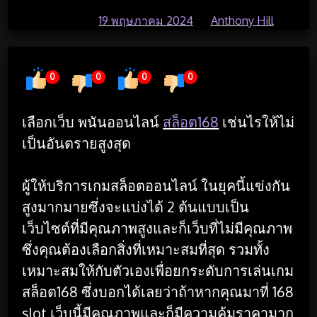
Posted on
19 พฤษภาคม 2024
by
Anthony Hill
0
0
0
0
Read Time:
4 Minute, 53 Second
เลือกเว็บ พนันออนไลน์
สล็อต168
เช่นไรให้ไม่
เป็นอันตรายสูงสุด
ผู้ให้บริการเกมสล็อตออนไลน์ ในยุคนี้แข่งกัน
สูงมากมายซึ่งจะแบ่งได้ 2 ต้นแบบเป็น
เว็บไซต์ที่มีคุณภาพสูงและก็เว็บที่ไม่มีคุณภาพ
ซึ่งคุณต้องเลือกสิ่งที่เหมาะสมที่สุด รวมทั้ง
เหมาะสมให้กับตัวเองเพื่อยกระดับการเล่นเกม
สล็อต168 ซึ่งบอกได้เลยว่าถ้าหากคุณมาที่ 168
slot เว็บนี้มีคุณภาพและก็มีความคุ้มราคามาก