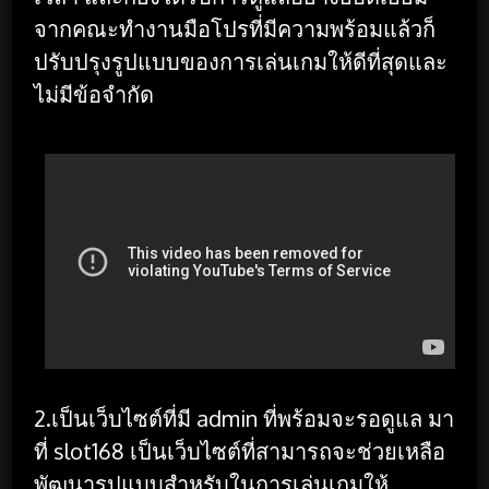
จากคณะทำงานมือโปรที่มีความพร้อมแล้วก็
ปรับปรุงรูปแบบของการเล่นเกมให้ดีที่สุดและ
ไม่มีข้อจำกัด
2.เป็นเว็บไซต์ที่มี admin ที่พร้อมจะรอดูแล มา
ที่ slot168 เป็นเว็บไซต์ที่สามารถจะช่วยเหลือ
พัฒนารูปแบบสำหรับในการเล่นเกมให้