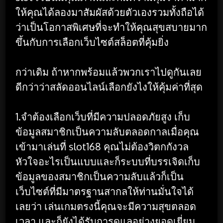
ให้คุณได้ลองมาสัมผัสด้วยตัวเองรวมทั้งถือได้
ว่าเป็นโอกาสพิเศษที่จะทำให้คุณสุขสบายมาก
ขึ้นกับการเลือกเว็บไซต์สล็อตที่คุ้มยิ่ง
กว่าเดิม ถ้าหากพร้อมแล้วพวกเราไปดูกันเลย
ดีกว่าว่าสลัดออนไลน์เลือกยังไงให้คุ้มค่าที่สุด
1.จำต้องเลือกเว็บที่มีความปลอดภัยสูง เก็บ
ข้อมูลสมาชิกเป็นความลับตลอดกาลเมื่อคุณ
เข้ามาเล่นที่ slot168 คุณไม่ต้องวิตกกังวล
หัวใจอะไรเป็นแบบและก็ระบบที่บรรเจิดเก็บ
ข้อมูลของสมาชิกเป็นความลับแล้วก็เป็น
เว็บไซต์ที่มีมาตรฐานสากลให้ท่านมั่นใจได้
เลยว่า เล่นเกมตรงนี้คุณจะมีความสุขตลอด
เวลา และก็ยังได้รับการดูแลอย่างยอดเยี่ยม