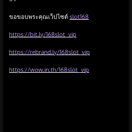
ขอขอบพระคุณเว็ปไซต์
slot168
https://bit.ly/168slot_vip
https://rebrand.ly/168slot_vip
https://wow.in.th/168slot_vip