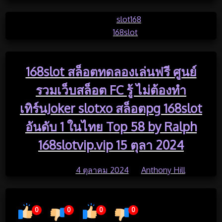
Posted in
slot168
Tagged
168slot
168slot สล็อตทดลองเล่นฟรี ศูนย์
รวมเว็บสล็อต FC รู้ ไม่ต้องทำ
เทิร์นJoker slotxo สล็อตpg 168slot
อันดับ 1 ในไทย Top 58 by Ralph
168slotvip.vip 15 ตุลา 2024
Posted on
4 ตุลาคม 2024
by
Anthony Hill
0
0
0
0