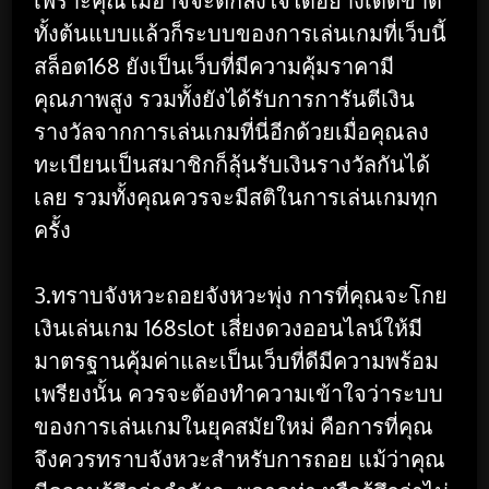
ทั้งต้นแบบแล้วก็ระบบของการเล่นเกมที่เว็บนี้
สล็อต168 ยังเป็นเว็บที่มีความคุ้มราคามี
คุณภาพสูง รวมทั้งยังได้รับการการันตีเงิน
รางวัลจากการเล่นเกมที่นี่อีกด้วยเมื่อคุณลง
ทะเบียนเป็นสมาชิกก็ลุ้นรับเงินรางวัลกันได้
เลย รวมทั้งคุณควรจะมีสติในการเล่นเกมทุก
ครั้ง
3.ทราบจังหวะถอยจังหวะพุ่ง การที่คุณจะโกย
เงินเล่นเกม 168slot เสี่ยงดวงออนไลน์ให้มี
มาตรฐานคุ้มค่าและเป็นเว็บที่ดีมีความพร้อม
เพรียงนั้น ควรจะต้องทำความเข้าใจว่าระบบ
ของการเล่นเกมในยุคสมัยใหม่ คือการที่คุณ
จึงควรทราบจังหวะสำหรับการถอย แม้ว่าคุณ