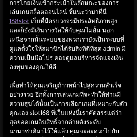
การโกยเงินเข้ากระเป๋าในลักษณะของการ
เล่นเกมสล็อตออนไลน์ ชี้แนะว่ามาที่นี่
168slot
เว็บที่มีครบวงจรมีประสิทธิภาพสูง
และก็ยังมีเงินรางวัลให้กับคุณไม่อั้น นอก
เหนือจากนั้นระบบของพวกเรายังเป็นระบบที่
ดูแลตั้งใจให้สมาชิกได้รับสิ่งที่ดีที่สุด admin มี
ความเป็นมือโปร คอยดูแลบริหารจัดแจงเงิน
ลงทุนของคุณให้ดี
เพื่อทำให้คุณเจริญก้าวหน้าไปสู่ความสำเร็จ
อย่างรวย อีกทั้งการเล่นเกมที่จะทำให้ท่านมี
ความสุขได้นั้นเป็นการเลือกเกมที่เหมาะกับตัว
คุณเอง slot168 ที่เว็บแห่งนี้เราคัดสรรแต่ว่า
สุดยอดเกมลิขสิทธิ์จากค่ายดังระดับ
นานาชาติมาไว้ให้แล้ว คุณจะสะดวกไปกับ