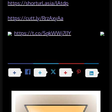
https://shorturl.asia/lAtdp
https://cutt.ly/RrzAxyAa
https://t.co/5gkWWj7l1Y
Share