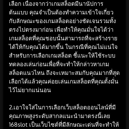
เลือก เนื่องจากว่าเกมสล็อตมีนานัปการ
ต้นแบบ คุณจำเป็นต้องทำความเข้าใจเกี่ยว
กับลักษณะของเกมสล็อตอย่างชัดเจนรวมทั้ง
ตรงไปตรงมาก่อน เพื่อทำให้คุณมั่นใจได้ว่า
เกมสล็อตที่คุณชอบนั้นสามารถที่จะสร้างราย
ได้ให้กับคุณได้มากขึ้น ในกรณีที่คุณไม่แน่ใจ
สำหรับการเลือกเกมสล็อต ชี้แนะให้ใช้ระบบ
ทดลองเล่นก่อนเพื่อที่จะทำให้กล่าวหาเกม
สล็อตแนวไหน ถึงจะเหมาะสมกับคุณมากที่สุด
เลือกได้แล้วคุณค่อยเล่นเกมสล็อตที่คุณตั้งมั่น
ไว้ไม่ยากแน่นอน
2.เอาใจใส่ในการเลือกเว็บสล็อตออนไลน์ที่มี
คุณภาพสูงระดับสากลแนะนำมาตรงนี้เลย
168slot เป็นเว็บไซต์ที่มีลักษณะเด่นที่จะทำให้