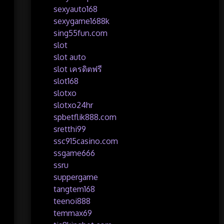
sexyauto168
sexygame1688k
sing55fun.com
slot
slot auto
slot เครดิตฟรี
slot168
slotxo
slotxo24hr
spbetflik888.com
sretthi99
ssc915casino.com
ssgame666
ssru
suppergame
tangtem168
teenoi888
temmax69