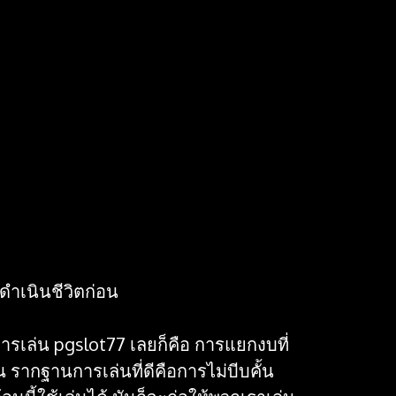
่ดำเนินชีวิตก่อน
ารเล่น pgslot77 เลยก็คือ การแยกงบที่
น รากฐานการเล่นที่ดีคือการไม่บีบคั้น