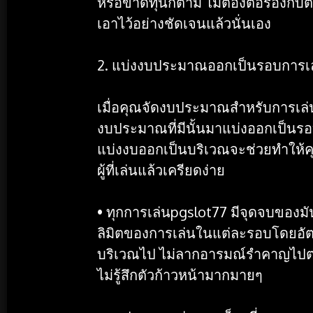
หรือขาดทุนก็ตาม ไม่ต้องต่อรองกับ
เอาไว้อย่างชัดเจนแล้วนั่นเอง
2. แบ่งงบประมาณออกเป็นรอบการเ
เมื่อคุณจัดงบประมาณสำหรับการเล่น
งบประมาณที่มีนั้นมาแบ่งออกเป็นร
แบ่งงบออกเป็นบริเวณจะช่วยทำให้คุณค
ผู้ที่เล่นแล้วเครียดง่าย
• ทุกการเล่นpgslot77 มีจุดจบของม
ลิมิตของการเล่นในแต่ละรอบโดยอัตโ
บริเวณไป ไม่ลากอารมณ์รำคาญไปต่
ไม่รู้สึกตัวก้าวหน้ามากมายๆ