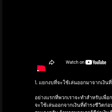
1. แยกงบที่จะใช้เล่นออกมาจากเงินที
อย่างแรกที่พวกเราจะทำสำหรับเพื่อก
จะใช้เล่นออกจากเงินที่ดำรงชีวิตก่อ