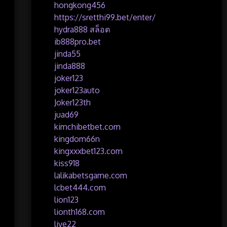
hongkong456
https://sretthi99.bet/enter/
hydra888 สล็อต
ib888pro.bet
jinda55
jinda888
joker123
joker123auto
Joker123th
juad69
kimchibetbet.com
kingdom66n
kingxxxbet123.com
kiss918
lalikabetsgame.com
lcbet444.com
lion123
lionth168.com
live22