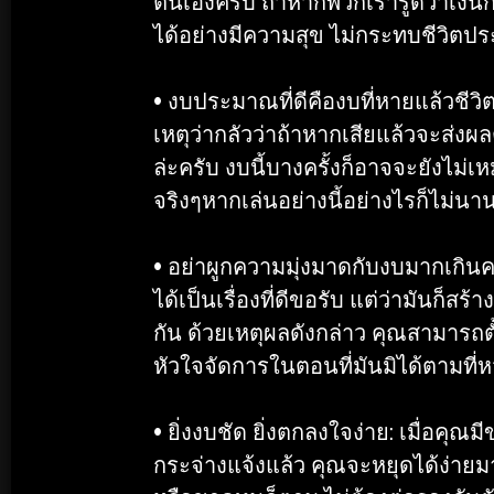
ตนเองครับ ถ้าหากพวกเรารู้ดีว่าเงินก้
ได้อย่างมีความสุข ไม่กระทบชีวิตปร
• งบประมาณที่ดีคืองบที่หายแล้วชีวิต
เหตุว่ากลัวว่าถ้าหากเสียแล้วจะส่งผล
ล่ะครับ งบนี้บางครั้งก็อาจจะยังไม
จริงๆหากเล่นอย่างนี้อย่างไรก็ไม่น
• อย่าผูกความมุ่งมาดกับงบมากเกินค
ได้เป็นเรื่องที่ดีขอรับ แต่ว่ามันก็ส
กัน ด้วยเหตุผลดังกล่าว คุณสามารถตั
หัวใจจัดการในตอนที่มันมิได้ตามที่ห
• ยิ่งงบชัด ยิ่งตกลงใจง่าย: เมื่อค
กระจ่างแจ้งแล้ว คุณจะหยุดได้ง่ายมาก