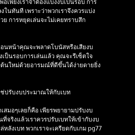
 พอเพียงเราจำต้องแบ่งงบเป็นรอบ การ
งในทันที เพราะว่าพวกเราจึงควรแบ่ง
้วย การหยุดเล่นจะไม่เคยทราบสึก
อบก่อนหน้าคุณจะพลาดโบนัสหรือเสียงบ
งเป็นรอบการเล่นแล้ว คุณจะรีเซ็ตใจ
ต้นใหม่ด้วยอารมณ์ที่ดีขึ้นได้ง่ายดายยิ่ง
่ใช่ปรับงบประมาณให้กับเบท
ลาดเสมอๆเลยก็คือ เพียรพยายามปรับงบ
ันที่จริงแล้วเราควรปรับเบทให้เข้ากับงบ
นไล่หลังเบท พวกเราจะเครียดกับเกม pg77