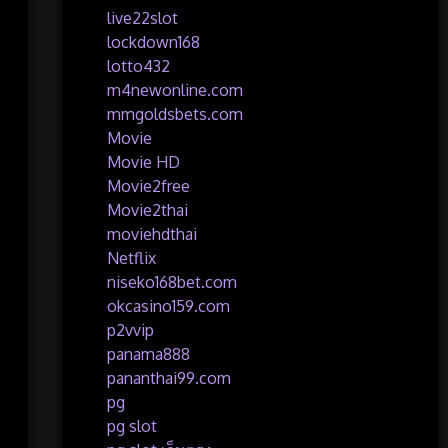
live22slot
lockdown168
lotto432
m4newonline.com
mmgoldsbets.com
Movie
Movie HD
Movie2free
Movie2thai
moviehdthai
Netflix
niseko168bet.com
okcasino159.com
p2vvip
panama888
pananthai99.com
pg
pg slot