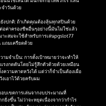
อนนี้ใช้เล่นได้ มันก็จะก่อให้พวกเราเล่น
ะจำวันด้วย
ยังปกติ: ถ้าเกิดคุณต้องลุ้นทุกสปินด้วย
ต่อค่าครองชีพอื่นๆอย่างนี้มันไม่ใช่แล้ว
่เหมาะสมจะใช้สำหรับการเล่นpgslot77
าน แถมเครียดด้วย
วามจำเป็น: การตั้งเป้าหมายว่าจะทำให้
ร้างแรงกดดันโดยไม่รู้สึกตัวด้วยด้วยเหมือน
้งความคาดหวังได้ แต่ว่าก็จำเป็นต้องเผื่อ
วังเอาไว้ด้วยครับผม
ุณมีขอบเขตการเล่นจากงบประมาณที่
ยิ่งขึ้น ไม่ว่าจะหยุดเนื่องจากว่ากำไร