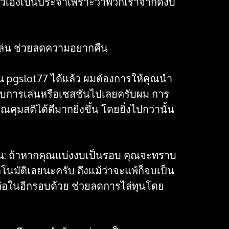
ตัวเองเป็นประจำเพราะว่าพวกเราจำกัดงบ
ล่น ช่วยลดความอยากคืน
 pgslot77 ได้แล้ว ผมต้องการให้คุณนำ
อบการเล่นหรือเซสชันไปเลยครับผม การ
ุมสติได้ดีมากยิ่งขึ้น โดยยิ่งไปกว่านั้น
ัน: ถ้าหากคุณแบ่งงบเป็นรอบ คุณจะทราบ
นมัติเลยนะครับ ถึงแม้ว่าจะแพ้ก็จบเป็น
อในอีกรอบด้วย ช่วยลดการไล่ทุนโดย