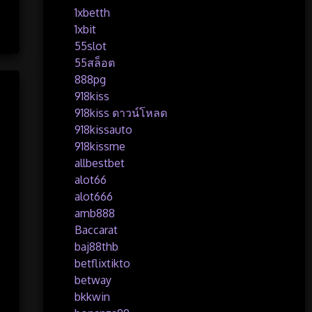
1xbetth
1xbit
55slot
55สล็อต
888pg
918kiss
918kiss ดาวน์โหลด
918kissauto
918kissme
allbestbet
alot66
alot666
amb888
Baccarat
baj88thb
betflixtikto
betway
bkkwin