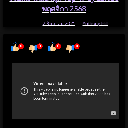
พฤศจิกา 2568
Posted on
2 ธันวาคม 2025
by
Anthony Hill
0
0
0
0
Read Time:
5 Minute, 32 Second