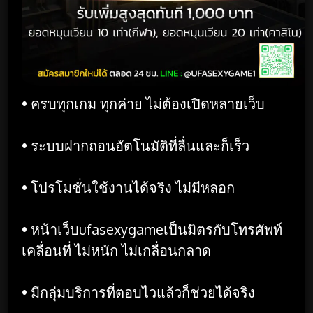
• ครบทุกเกม ทุกค่าย ไม่ต้องเปิดหลายเว็บ
• ระบบฝากถอนอัตโนมัติที่ลื่นและก็เร็ว
• โปรโมชั่นใช้งานได้จริง ไม่มีหลอก
• หน้าเว็บufasexygameเป็นมิตรกับโทรศัพท์
เคลื่อนที่ ไม่หนัก ไม่เกลื่อนกลาด
• มีกลุ่มบริการที่ตอบไวแล้วก็ช่วยได้จริง