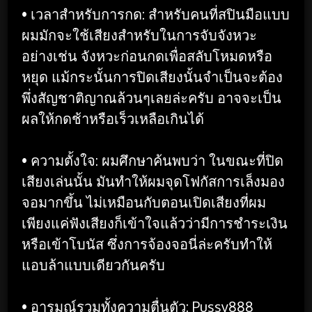
• เวลาสำหรับการกด: สำหรับคนที่สปินมือแบบ
ผมมักจะใช้เสียงสำหรับในการจับจังหวะ
อย่างเช่น จังหวะก่อนกดเพื่อสลับโหมดหรือ
หยุด แม้กระนั้นการปิดเสียงนั้นจำเป็นจะต้อง
พึ่งสัญชาติญาณล้วนๆเลยล่ะครับ อาจจะเป็น
ผลให้กดช้าหรือเร็วเหลือเกินได้
• ความตั้งใจ: ผมศึกษาค้นพบว่า ในขณะที่ปิด
เสียงเล่นนั้น มันทำให้ผมจุดโฟกัสการเล็งมอง
จอมากขึ้น ไม่เหมือนกับตอนเปิดเสียงที่ผม
เพียงแค่ฟังเสียงก็เข้าใจแล้วว่ามีการชำระเงิน
หรือเข้าโบนัส ซึ่งการจ้องจอนี่ล่ะครับทำให้
แอบล้าแบบเดียวกันครับ
• อารมณ์รวมทั้งความตื่นตัว: Pussy888