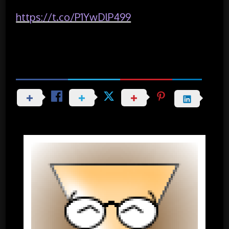
https://t.co/P1YwDlP499
Share