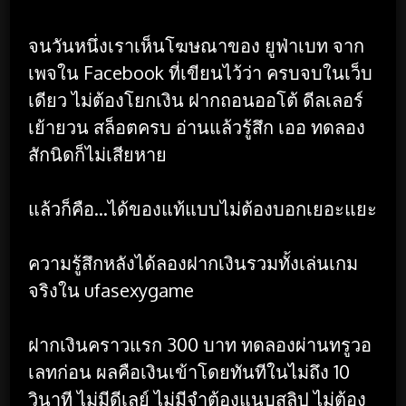
จนวันหนึ่งเราเห็นโฆษณาของ ยูฟ่าเบท จาก
เพจใน Facebook ที่เขียนไว้ว่า ครบจบในเว็บ
เดียว ไม่ต้องโยกเงิน ฝากถอนออโต้ ดีลเลอร์
เย้ายวน สล็อตครบ อ่านแล้วรู้สึก เออ ทดลอง
สักนิดก็ไม่เสียหาย
แล้วก็คือ…ได้ของแท้แบบไม่ต้องบอกเยอะแยะ
ความรู้สึกหลังได้ลองฝากเงินรวมทั้งเล่นเกม
จริงใน ufasexygame
ฝากเงินคราวแรก 300 บาท ทดลองผ่านทรูวอ
เลทก่อน ผลคือเงินเข้าโดยทันทีในไม่ถึง 10
วินาที ไม่มีดีเลย์ ไม่มีจำต้องแนบสลิป ไม่ต้อง