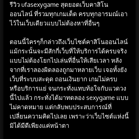
รีวิว ufasexygame สุดยอดเว็บคาสิโน
ออนไลน์ ที่รวมทุกเกมเด็ด ครบทุกอารมณ์เอา
ไว้ในเว็บเดียวแบบไม่ต้องหาที่อื่นๆ
ตอนนี้ใครๆก็กล่าวถึงเว็บไซต์คาสิโนออนไลน์
แม้กระนั้นจะมีสักกี่เว็บที่ให้บริการได้ครบจริง
แบบไม่ต้องโยกไปเล่นที่อื่นให้เสียเวลา หลัง
จากที่เราลองผิดลองถูกมาหลายเว็บ เจอทั้งยัง
เว็บที่ระบบสะดุด ถอนเงินยาก เกมไม่ครบ
หรือบริการแย่ จนกระทั่งแทบท้อใจกับแวดวง
นี้ไปแล้ว กระทั่งได้มาทดลอง sexygame แบบ
ไม่คาดหมาย แต่กลับพบประสบการณ์ที่
เปลี่ยนความคิดไปเลย เพราะว่าเว็บไซต์แห่งนี้
มิได้มีดีเพียงแค่หน้าตา