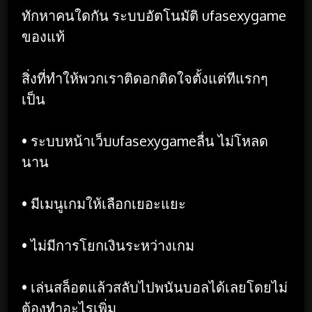
ทักหาคนใดกัน ระบบอัตโนมัติ ufasexygame
ของแท้
สิ่งที่ทำให้พวกเราติดอกติดใจตั้งแต่ทีแรกๆ
เป็น
• ระบบหน้าเว็บufasexygameลื่น ไม่โหลด
นาน
• มีเมนูเกมให้เลือกเยอะแยะ
• ไม่มีการโยกเงินระหว่างเกม
• เล่นสล็อตแล้วสลับไปพนันบอลได้เลยโดยไม่
ต้องทำอะไรเพิ่ม