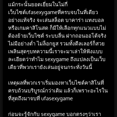
แม้กระนั้นยอดเยี่ยมในไม่กี่
เว็บไซต์ufasexygameที่ครบจบในที่เดียว
อย่างแท้จริง จะเล่นสล็อต บาคาร่า แทงบอล
หรือเกมคาสิโนสด ก็มีให้เลือกทุกแนวแบบไม่
ต้องย้ายเว็บไซต์ ระบบลื่น ฝากถอนออโต้จริง
ไม่มีอย่างต่ำ ไม่ล็อกยูส รวมทั้งดีลเลอร์ก็สวย
เพลินสุดๆบทความนี้เราจะมาเล่าให้ฟังแบบ
ละเอียดว่าทำไม sexygame ถึงแปลงเป็นเว็บ
เดียวที่พวกเรายังเล่นอยู่จนกระทั่งวันนี้
เหตุผลที่พวกเราเริ่มมองหาเว็บไซต์คาสิโนที่
ครบถ้วนบริบูรณ์กว่าเดิม แล้วก็เพราะอะไรใน
ที่สุดถึงมาจบที่ ufasexygame
ก่อนจะรู้จักกับ sexygame บอกตรงๆว่าเรา