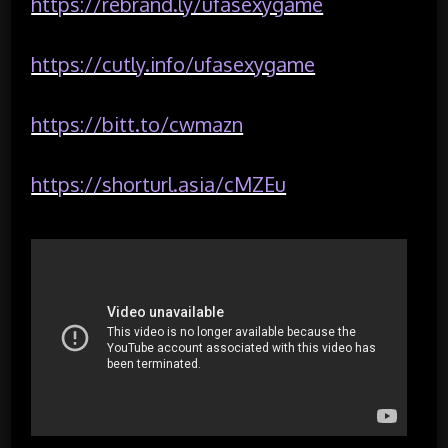
https://rebrand.ly/ufasexygame
https://cutly.info/ufasexygame
https://bitt.to/cwmazn
https://shorturl.asia/cMZEu