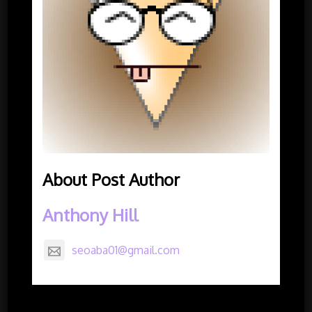
About Post Author
Anthony Hill
seoaba01@gmail.com