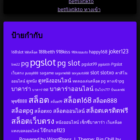
Posted in
betflixtikto
Tagged
betflixtikto ทางเข้า
ป้ายกำกับ
joker123
918kiss
188betth
happy168
168slot
168สล็อต
918kissauto
pgslot
pg slot
pg
pgslot99
Pgslot
live22
pgslotth
slot
slotxo
เว็บตรง
sagame
คาสิโน
pussy888
sagame168
sexyauto168
ดูหนังออนไลน์
ดูหนัง
ออนไลน์
ทดลองเล่นสล็อต pg
ทางเข้าpg
บาคาร่าออนไลน์
บาคาร่า
บาคาร่า168
ปันโปร777
ปั่นแตก66
สล็อต
สล็อต168
สล็อต888
พุซซี่888
สล็อต99
สล็อตเครดิตฟรี
สล็อตpg
สล็อตออนไลน์
สล็อตxo
สล็อตเว็บตรง
หนังออนไลน์
เซ็กซี่บาคาร่า
เว็บสล็อต
โจ๊กเกอร์123
แทงบอลออนไลน์
Powered by WordPress
|
Theme:
Big Chill
by