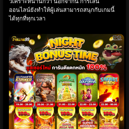
วิเคราะห์นานกว่า นอกจากนี้ การเล่น
ออนไลน์ยังทำให้ผู้เล่นสามารถสนุกกับเกมนี้
ได้ทุกที่ทุกเวลา