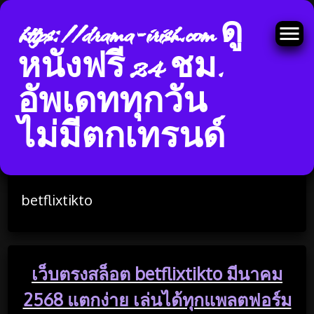
https://drama-irish.com ดู
หนังฟรี 24 ชม.
อัพเดททุกวัน
Skip
ไม่มีตกเทรนด์
to
หมวดหมู่:
betflixtikto
content
betflixtikto
เว็บตรงสล็อต betflixtikto มีนาคม
2568 แตกง่าย เล่นได้ทุกแพลตฟอร์ม