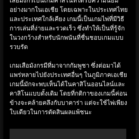
อย่างมากในเอเชีย โดยเฉพาะในประเทศไทย
และประเทศใกล้เคียง เกมนี้เป็นเกมไพ่ที่มีวิธี
การเล่นที่ง่ายและรวดเร็ว ซึ่งทำให้เป็นที่รู้จัก
ในวงกว้างสำหรับนักพนันที่ชื่นชอบเกมแบบ
รวบรัด
เกมเสือมังกรมีที่มาจากกัมพูชา ซึ่งต่อมาได้
แพร่หลายไปยังประเทศอื่นๆ ในภูมิภาคเอเชีย
เกมนี้มักจะพบเห็นได้ในคาสิโนออนไลน์และ
คาสิโนแบบดั้งเดิม โดยที่กติกาของเกมนี้ค่อน
ข้างจะคล้ายคลึงกับบาคาร่า แต่จะใช้ไพ่เพียง
ใบเดียวในการตัดสินผลแพ้ชนะ