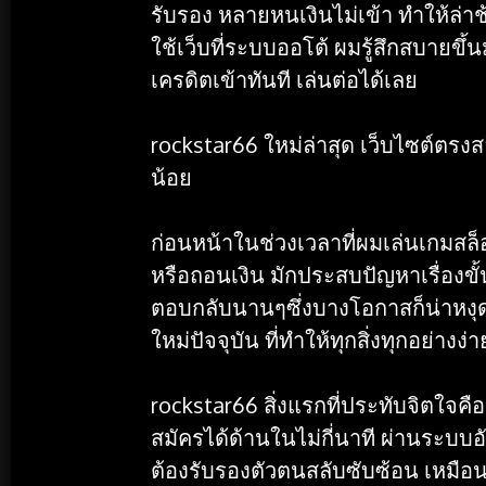
รับรอง หลายหนเงินไม่เข้า ทำให้ล่
ใช้เว็บที่ระบบออโต้ ผมรู้สึกสบายขึ้
เครดิตเข้าทันที เล่นต่อได้เลย
rockstar66 ใหม่ล่าสุด เว็บไซต์ตรงสล
น้อย
ก่อนหน้าในช่วงเวลาที่ผมเล่นเกมสล็อ
หรือถอนเงิน มักประสบปัญหาเรื่องขั้
ตอบกลับนานๆซึ่งบางโอกาสก็น่าหงุด
ใหม่ปัจจุบัน ที่ทำให้ทุกสิ่งทุกอย่าง
rockstar66 สิ่งแรกที่ประทับจิตใจ
สมัครได้ด้านในไม่กี่นาที ผ่านระบบอ
ต้องรับรองตัวตนสลับซับซ้อน เหมือน