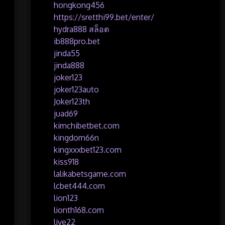
hongkong456
https://sretthi99.bet/enter/
hydra888 สล็อต
ib888pro.bet
jinda55
jinda888
joker123
joker123auto
Joker123th
juad69
kimchibetbet.com
kingdom66n
kingxxxbet123.com
kiss918
lalikabetsgame.com
lcbet444.com
lion123
lionth168.com
live22