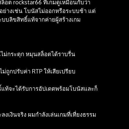
็อต rockstar66 ที่เกมดูเหมือนกับว่า
วอย่างเช่น โบนัสไม่ออกหรือระบบช้า แต่
บบลิขสิทธิ์แท้จากค่ายผู้สร้างเกม
ไม่กระตุก หมุนสล็อตได้ราบรื่น
ม่ถูกปรับค่า RTP ให้เสียเปรียบ
ธิ์แท้จะได้รับการอัปเดตพร้อมโบนัสและก็
ะลงเงินจริง ผมกำลังเล่นเกมที่เที่ยงธรรม