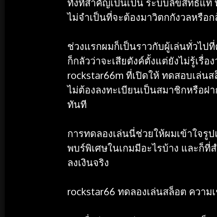
ทั้งที่สำคัญเป็นเป็น ระบบลิขสิทธิ์แท
ไม่จำเป็นที่จะต้องมาวิตกกังวลหรื
ช่วงแรกผมก็เป็นราวกับผู้เล่นทั่วไปท
ก็กลัวว่าจะเสียตังค์ตั้งแต่ยังไม่รู้เร
rockstar66m ที่เปิดให้ ทดสอบเล่นสล็
ไม่ต้องลงทะเบียนเป็นสมาชิกหรือฝา
ทันที
การทดลองเล่นนี่ช่วยให้ผมเข้าใจรู
พบร์พิเศษในเกมมีอะไรบ้าง และก็ที
ลงเงินจริง
rockstar66 ทดลองเล่นสล็อต ความเชื