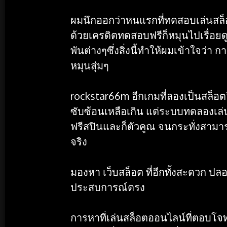
ผมนึกออกว่าหนแรกที่ทดสอบเล่นสล็
ด้วยเครดิตทดสอบฟรีก็หมุนไปเรื่อยด
พันต่างๆซึ่งสิ่งนี้ทำให้ผมเข้าใจว่
หมุนสุ่มๆ
rockstar66m อีกเกมที่ลองเป็นสล็อต
ซับซ้อนเหลือเกิน แต่ระบบทดลองเล่นช
ฟรีสปินและก็ตัวคูณ จนกระทั่งสามา
จริง
มองหา เว็บสล็อต ที่อีกทั้งสะดวก ปลอ
ประสบการณ์ตรง
การหาที่เล่นสล็อตออนไลน์ที่ตอบโจท