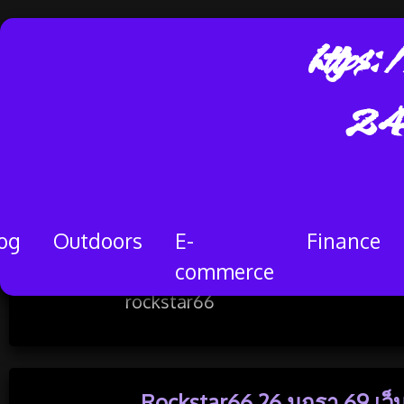
https
24
Skip
to
หมวดหมู่
og
Outdoors
E-
Finance
content
commerce
rockstar66
Rockstar66 26 มกรา 69 เว็บส