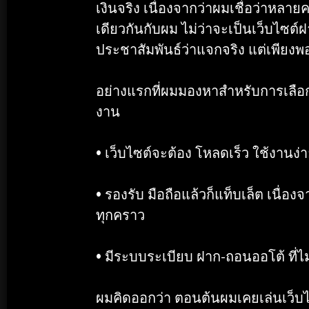
เงินจริง เนื่องจากว่าผมเชื่อว่า
เดียวกันกับผม ไม่ว่าจะเป็นเว็บไซต์
ประชาสัมพันธ์ว่าแจกจริง แต่เพียงพอเ
อย่างแรกที่ผมมองหาสำหรับการเลือ
งาน
• เว็บไซต์จะต้อง โหลดเร็ว ใช้งานง่
• รองรับ มือถือแล้วก็แท็บเล็ต เนื่อ
ทุกคราว
• มีระบบระเบียบ ฝาก-ถอนออโต้ ที่ไ
ผมคิดออกว่า ตอนต้นผมเคยเล่นเว็บไ