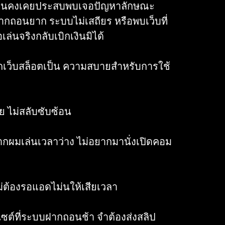
หลายคนคงเคยประสบพบเจอปัญหาลักษณะ
ฝากถอนยาก ระบบไม่เสถียร หรือพบเว็บที่
ล่นจริงกลับเบิกเงินมิได้
กเว็บสล็อตเป็น ความสบายสำหรับการใช้
าย ไม่สลับซับซ้อน
งจากผมเล่นเวลาว่าง ไม่อยากมานั่งเปิดคอม
ม่ต้องรอแอดไม่นให้เสียเวลา
ซต์ที่ระบบฝากถอนช้า จำต้องส่งสลิป