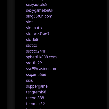
sexyauto168
sexygame1688k
sing55fun.com
slot
slot auto
slot เครดิตฟรี
slot168
slotxo
slotxo24hr
spbetflik888.com
sretthi99
ssc915casino.com
ssgame666
ssru
suppergame
tangtem168
teenoi888
temmax69