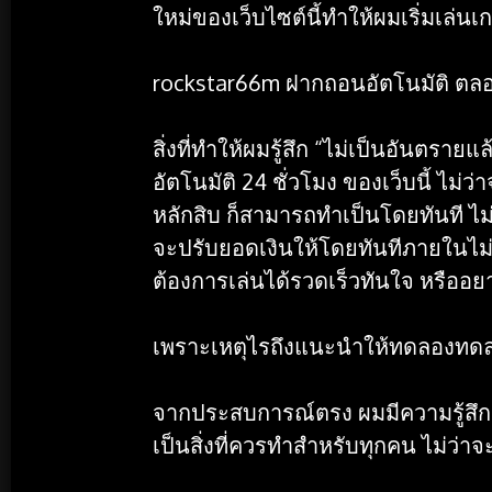
ใหม่ของเว็บไซต์นี้ทำให้ผมเริ่มเล่นเ
rockstar66m ฝากถอนอัตโนมัติ ตลอด 1
สิ่งที่ทำให้ผมรู้สึก “ไม่เป็นอันตราย
อัตโนมัติ 24 ชั่วโมง ของเว็บนี้ ไม
หลักสิบ ก็สามารถทำเป็นโดยทันที ไ
จะปรับยอดเงินให้โดยทันทีภายในไม่กี่
ต้องการเล่นได้รวดเร็วทันใจ หรืออย
เพราะเหตุไรถึงแนะนำให้ทดลองทดล
จากประสบการณ์ตรง ผมมีความรู้สึก
เป็นสิ่งที่ควรทำสำหรับทุกคน ไม่ว่าจ