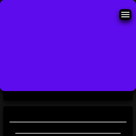
https://drama-irish.com ดู
หนังฟรี 24 ชม.
อัพเดททุกวัน
Skip
ไม่มีตกเทรนด์
to
หมวดหมู่:
sexyauto168
content
sexyauto168
บาคาร่า เว็บบาคาร่าออนไลน์ อันดับ
1 กล่องแจกสุดคุ้ม 1,000 เงินชัวร์ โอน