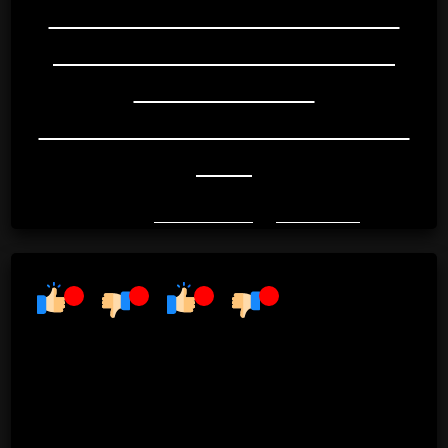
ไวแจกจริง โอนไว ได้เงินจริง บาคา
ร่า เกมกำลังไหล สมัครเลย Top 63
by Anke sexyauto168s.com 7
December 2568
Posted on
7 ตุลาคม 2025
by
Anthony Hill
0
0
0
0
Read Time:
5 Minute, 46 Second
บาคาร่า สุดยอดประสบการณ์การเล่นบาคา
ร่าออนไลน์ที่เหนือระดับ