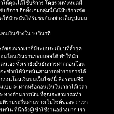
ให้คุณได้ใช้บริการ โดยรวมทั้งหมดมี
บริการ อีกทั้งเกมกลุ่มนี้ยังให้บริการจัด
ดให้นักพนันได้รับชมกันอย่างเต็มรูปแบบ
นเงินข้างใน 10 วินาที
์ของพวกเราก็มีระบบระเบียบที่ล้ำยุค
อนโอนเงินผ่านระบบออโต้ ทำให้นัก
ตนเอง ทั้งเรายังยืนยันการฝากถอนโอน
ซึ่งจะช่วยให้นักพนันสามารถทำรายการได้
นโอนเงินบนเว็บไซต์นี้ คือระบบที่มี
้นแบบ จะฝากหรือถอนเงินในเวลาได้เวลา
ิสระทางด้านการเงิน ที่คุณจะสามารถทำ
บที่ราบระรื่นผ่านทางเว็บไซต์ของพวกเรา
รพนัน ที่นึกถึงผู้เข้าใช้งานอย่างมาก เรา