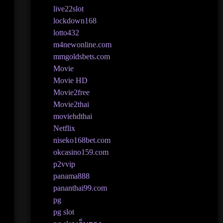
live22slot
lockdown168
lotto432
m4newonline.com
mmgoldsbets.com
Movie
Movie HD
Movie2free
Movie2thai
moviehdthai
Netflix
niseko168bet.com
okcasino159.com
p2vvip
panama888
pananthai99.com
pg
pg slot