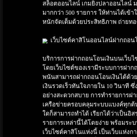
สล็อตออนไลน์ เกมยิงปลาออนไลน์ มา
มากกว่า 500 รายการ ให้ท่านได้เข้าใช้
หนักจัดเต็มด้วยประสิทธิภาพ ถ่ายทอ
เว็บไซต์คาสิโนออนไลน์ฝากถอนโอ
บริการการฝากถอนโอนเงินบนเว็บไซต
โดยเว็บไซต์ของเรามีระบบการฝากถ
พนันสามารถฝากถอนโอนเงินได้ด้วย
เงินรวดเร็วทันใจภายใน 10 วินาที 
อย่างสะดวกสบาย การทำรายการฝากถอ
เครือข่ายครอบคลุมระบบแบงค์ทุกต
ใดก็สามารถทำได้ เรียกได้ว่าเป็นอ
รายการเหล่านี้ได้โดยง่าย พร้อมระบ
เว็บไซต์คาสิโนแห่งนี้ เป็นเว็บแห่งกา