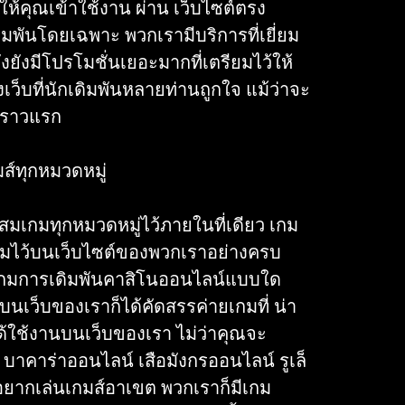
ให้คุณเข้าใช้งาน ผ่าน เว็บไซต์ตรง
กเดิมพันโดยเฉพาะ พวกเรามีบริการที่เยี่ยม
ยังยังมีโปรโมชั่นเยอะมากที่เตรียมไว้ให้
ึ่งเว็บที่นักเดิมพันหลายท่านถูกใจ แม้ว่าจะ
คราวแรก
ส์ทุกหมวดหมู่
ะสมเกมทุกหมวดหมู่ไว้ภายในที่เดียว เกม
รวมไว้บนเว็บไซต์ของพวกเราอย่างครบ
หาเกมการเดิมพันคาสิโนออนไลน์แบบใด
เว็บของเราก็ได้คัดสรรค่ายเกมที่ น่า
ด้ใช้งานบนเว็บของเรา ไม่ว่าคุณจะ
บาคาร่าออนไลน์ เสือมังกรออนไลน์ รูเล็
ยากเล่นเกมส์อาเขต พวกเราก็มีเกม