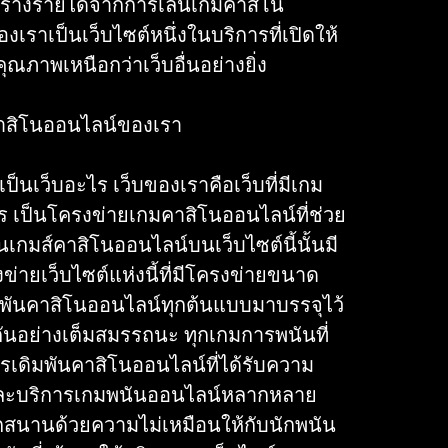
ถสร้างรายได้จากการเล่นเกมคาสิโน
งเราเป็นเว็บไซต์หนึ่งในบริการที่เปิดให้
ีคุณภาพเหนือกว่าเว็บอื่นอย่างยิ่ง
คาสิโนออนไลน์ของเรา
นเว็บอะไร เว็บของเราคือเว็บที่มีเกม
ร เป็นโครงข่ายเกมคาสิโนออนไลน์ที่ช่วย
นเกมส์คาสิโนออนไลน์บนเว็บไซต์นี้นั้นมี
งข่ายเว็บไซต์แห่งนี้ที่มีโครงข่ายขนาด
พันคาสิโนออนไลน์ทุกต้นแบบมาบรรจุไว้
นกันอย่างเต็มสมรรถนะ ทุกเกมการพนันที่
รเดิมพันคาสิโนออนไลน์ที่ได้รับความ
และบริการเกมพนันออนไลน์หลากหลาย
กสนานด้วยความไม่เหมือนให้กับนักพนัน