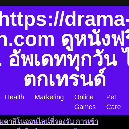
https://drama
sh.com ดูหนังฟร
 อัพเดททุกวัน ไ
ตกเทรนด์
nthony Hill
Health
Marketing
Online
Pet
Games
Care
งเข้าเล่นเกมคาสิโนออนไลน์ใหม่
นเกมคาสิโนออนไลน์ที่รองรับ การเข้า