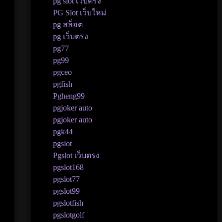
pg slot เว็บตรง
PG Slot เว็บใหม่
pg สล็อต
pg เว็บตรง
pg77
pg99
pgceo
pgfish
Pgheng99
pgjoker auto
pgjoker auto
pgk44
pgslot
Pgslot เว็บตรง
pgslot168
pgslot77
pgslot99
pgslotfish
pgslotgolf