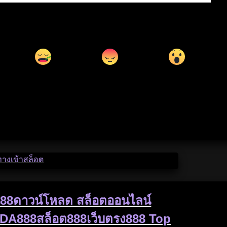
Sleepy
Angry
Surprise
0
%
0
%
0
%
ทางเข้าสล็อต
888ดาวน์โหลด สล็อตออนไลน์
INDA888สล็อต888เว็บตรง888 Top