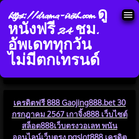
https://drama-irish.com ดู
หนังฟรี 24 ชม.
อัพเดททุกวัน
Skip
ไม่มีตกเทรนด์
to
ป้ายกำกับ:
pgslot888
content
เครดิตฟรี 888 Gaojing888.bet 30
กรกฎาคม 2567 เกาจิ้ง888 เว็บไซต์
สล็อต888เว็บตรงวอเลท พนัน
ออนไลน์เว็บตรง pgslot888 เครดิต