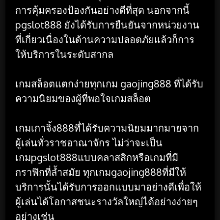
การคุ้มครองป้องกันอย่างดีที่สุด นอกจากนี้
pgslot888 ยังได้รับการยืนยันจากหน่วยงาน
ที่เกี่ยวเนื่องในด้านความปลอดภัยแล้วก็การ
ให้บริการในระดับสากล
เกมสล็อตแตกง่ายทุกเกม gaojing888 ที่ได้รับ
ความนิยมของผู้ที่พอใจเกมสล็อต
เกมเกาจิ้ง888ที่ได้รับความนิยมมากมายจาก
ผู้เล่นทั่วราชอาณาจักร ไม่ว่าจะเป็น
เกมpgslot888แบบคลาสสิกหรือเกมที่มี
กราฟิกที่ล้ำสมัย ทุกเกมgaojing888ที่มีให้
บริการนั้นได้รับการออกแบบมาอย่างดีเพื่อให้
ผู้เล่นได้โอกาสชนะรางวัลใหญ่ได้อย่างง่ายๆ
อย่างเช่น