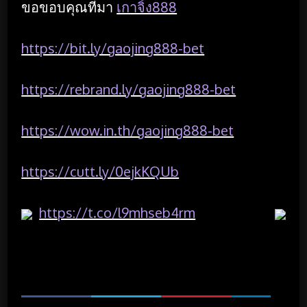
ขอขอบคุณที่มา
เกาจิ้ง888
https://bit.ly/gaojing888-bet
https://rebrand.ly/gaojing888-bet
https://wow.in.th/gaojing888-bet
https://cutt.ly/0ejkKQUb
https://t.co/l9mhseb4rm
Share