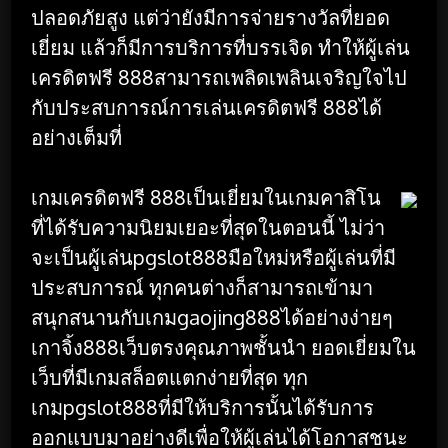
ปลอดภัยสูง แต่ว่ายังมีการจ่ายรางวัลที่ยอด
เยี่ยม แล้วก็มีการบริการที่บรรเจิด ทำให้ผู้เล่น
เครดิตฟรี 888สามารถเพลิดเพลินเจริญใจไป
กับประสบการณ์การเล่นเครดิตฟรี 888ได้
อย่างเต็มที่
เกมเครดิตฟรี 888เป็นเยี่ยมในเกมคาสิโน
ที่ได้รับความนิยมเยอะที่สุดในตอนนี้ ไม่ว่า
จะเป็นผู้เล่นpgslot888มือใหม่หรือผู้เล่นที่มี
ประสบการณ์ ทุกคนต่างก็สามารถเข้ามา
สนุกสนานกับเกมgaojing888ได้อย่างง่ายๆ
เกาจิ้ง888เว็บตรงคุณภาพชั้นนำ ยอดเยี่ยมใน
เว็บที่มีเกมสล็อตแตกง่ายที่สุด ทุก
เกมpgslot888ที่มีให้บริการนั้นได้รับการ
ออกแบบมาอย่างดีเพื่อให้ผู้เล่นได้โอกาสชนะ