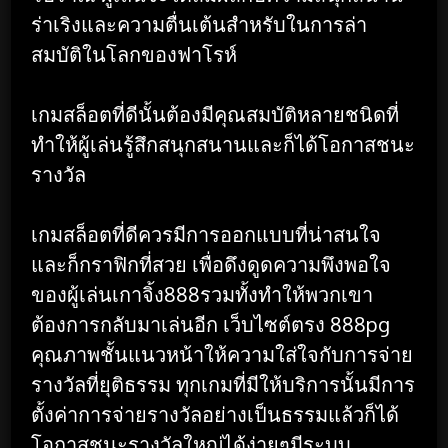
ร่าเริงและความตื่นเต้นสำหรับในการล่า
สมบัติในโลกของฟาโรห์
เกมสล็อตที่ดีนั้นต้องมีคุณสมบัติหลายชนิดที่
ทำให้ผู้เล่นรู้สึกสนุกสนานและก็ได้โอกาสชนะ
รางวัล
เกมสล็อตที่ดีควรมีการออกแบบที่น่าสนใจ
และก็กราฟิกที่สวย เพื่อดึงดูดความพึงพอใจ
ของผู้เล่นเกาจิ้ง888รวมทั้งทำให้พวกเขา
ต้องการกลับมาเล่นอีก เว็บไซต์ตรง 888pg
คุณภาพชั้นแนวหน้าให้ความใส่ใจกับการจ่าย
รางวัลที่ยุติธรรม ทุกเกมที่มีให้บริการนั้นมีการ
ตั้งค่าการจ่ายรางวัลอย่างเป็นธรรมแล้วก็ได้
โอกาสชนะรางวัลใหญ่ได้ง่ายๆมีระบบ