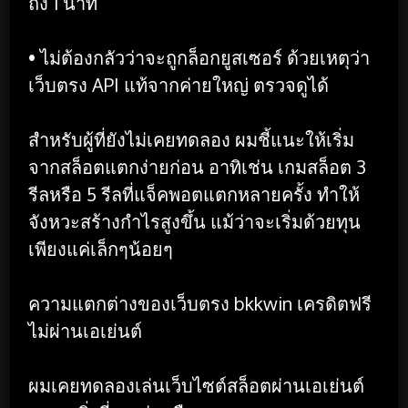
ถึง 1 นาที
• ไม่ต้องกลัวว่าจะถูกล็อกยูสเซอร์ ด้วยเหตุว่า
เว็บตรง API แท้จากค่ายใหญ่ ตรวจดูได้
สำหรับผู้ที่ยังไม่เคยทดลอง ผมชี้แนะให้เริ่ม
จากสล็อตแตกง่ายก่อน อาทิเช่น เกมสล็อต 3
รีลหรือ 5 รีลที่แจ็คพอตแตกหลายครั้ง ทำให้
จังหวะสร้างกำไรสูงขึ้น แม้ว่าจะเริ่มด้วยทุน
เพียงแค่เล็กๆน้อยๆ
ความแตกต่างของเว็บตรง bkkwin เครดิตฟรี
ไม่ผ่านเอเย่นต์
ผมเคยทดลองเล่นเว็บไซต์สล็อตผ่านเอเย่นต์