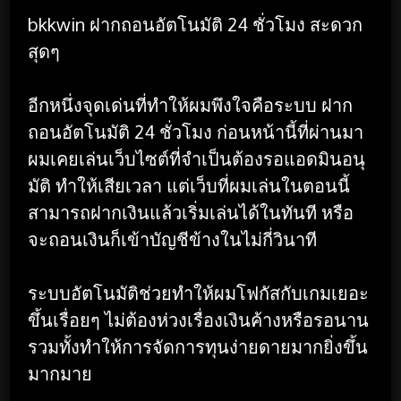
bkkwin ฝากถอนอัตโนมัติ 24 ชั่วโมง สะดวก
สุดๆ
อีกหนึ่งจุดเด่นที่ทำให้ผมพึงใจคือระบบ ฝาก
ถอนอัตโนมัติ 24 ชั่วโมง ก่อนหน้านี้ที่ผ่านมา
ผมเคยเล่นเว็บไซต์ที่จำเป็นต้องรอแอดมินอนุ
มัติ ทำให้เสียเวลา แต่เว็บที่ผมเล่นในตอนนี้
สามารถฝากเงินแล้วเริ่มเล่นได้ในทันที หรือ
จะถอนเงินก็เข้าบัญชีข้างในไม่กี่วินาที
ระบบอัตโนมัติช่วยทำให้ผมโฟกัสกับเกมเยอะ
ขึ้นเรื่อยๆ ไม่ต้องห่วงเรื่องเงินค้างหรือรอนาน
รวมทั้งทำให้การจัดการทุนง่ายดายมากยิ่งขึ้น
มากมาย