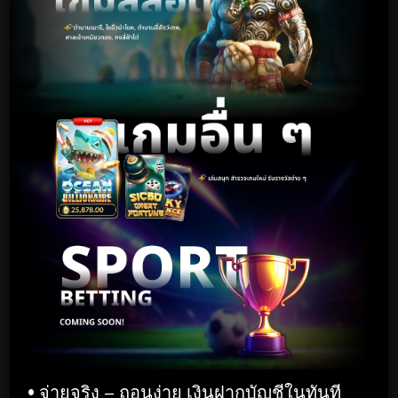
• จ่ายจริง – ถอนง่าย เงินฝากบัญชีในทันที