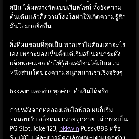
สปิน ได้ผลรางวัลแบบเรียลไทม์ ทั้งยังความ
ตื่นเต้นแล้วก็ความโล่งใสทำให้เกิดความรู้สึก
มั่นใจมากยิ่งขึ้น
สิ่งที่ผมชอบที่สุดเป็น พวกเราไม่ต้องเดาอะไร
เอง เพราะมองเห็นตั้งแต่เริ่มสปินจนกระทั่ง
แจ็คพอตแตก ทำให้รู้สึกเสมือนได้เป็นส่วน
หนึ่งส่วนใดของความสนุกสนานร่าเริงจริงๆ
bkkwin แตกง่ายทุกค่าย ทำเงินได้จริง
ภายหลังจากทดลองเล่นไลฟ์สด ผมก็เริ่ม
ทดสอบกับ สล็อตแตกง่ายทุกค่าย ไม่ว่าจะเป็น
PG Slot, Joker123,
bkkwin
Pussy888 หรือ
SlotXO แต่ละค่ายมีคุณลักษณะเด่นแตกต่าง