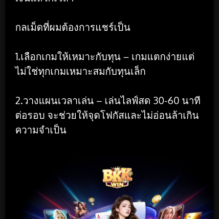
กลเม็ดที่ผมต้องการแชร์เป็น
1.เลือกเกมให้เหมาะกับทุน – เกมแตกง่ายแต่
ไม่ใช่ทุกเกมเหมาะสมกับทุนเล็ก
2.วางแผนเวลาเล่น – เล่นไลฟ์สด 30-60 นาที
ต่อรอบ จะช่วยให้จุดโฟกัสและไม่อ่อนล้าเกิน
ความจำเป็น