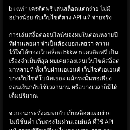
bkkwin เครดิตฟรี เล่นสล็อตแตกง่าย ไม่มี
อย่างน้อย กับเว็บไซต์ตรง API แท้ จ่ายจริง
การเล่นสล็อตออนไลน์ของผมในตอนหลายปี
ที่ผ่านเลยมา จำเป็นต้องบอกเลยว่า ความ
ไว้ใจได้ของเว็บสล็อต bkkwin เครดิตฟรี เป็น
เรื่องจำเป็นที่สุด ผมเคยลองเล่นเว็บไซต์สล็อต
มาหลายที่ ทั้งเว็บผ่านเอเย่นต์ เว็บไซต์เอเย่นต์
บางเว็บไซต์โบนัสเยอะ แม้กระนั้นพอเพียง
ถอนเงินกลับใช้เวลานาน หรือบางเวลาก็มิได้
เต็มปริมาณ
จวบจนกระทั่งผมพบกับ เว็บสล็อตแตกง่าย
ไม่มีขั้นต่ำ เว็บตรงไม่ผ่านเอเย่นต์ ที่ใช้ API