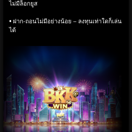
ไม่มีล็อกยูส
• ฝาก-ถอนไม่มีอย่างน้อย – ลงทุนเท่าใดก็เล่น
ได้