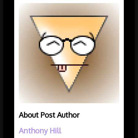
About Post Author
Anthony Hill