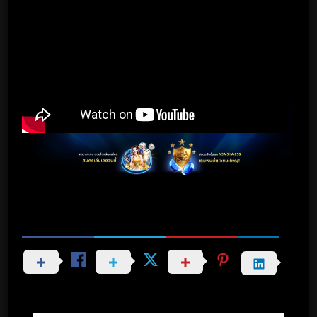
Share