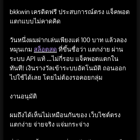
bkkwin เครดิตฟรี ประสบการณ์ตรง แจ็คพอต
แตกแบบไม่คาดคิด
วันหนึ่งผมฝากเล่นเพียงแต่ 100 บาท แล้วลอง
หมุนเกม
สล็อตสด
ที่ขึ้นชื่อว่า แตกง่าย ผ่าน
ระบบ API แท้ …ไม่กี่รอบ แจ็คพอตแตกใน
ทันที! เงินรางวัลเข้าระบบอัตโนมัติ ถอนออก
ไปใช้ได้เลย โดยไม่ต้องรอคอยกลุ่ม
งานอนุมัติ
ผมถึงได้เห็นไม่เหมือนกันของ เว็บไซต์ตรง
แตกง่าย จ่ายจริง แจ่มกระจ่าง