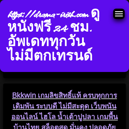
https://drama-irish.com ดู
หนังฟรี 24 ชม.
อัพเดททุกวัน
Skip
ไม่มีตกเทรนด์
to
ป้ายกำกับ:
bkkwin
content
Bkkwin เกมลิขสิทธิ์แท้ ครบทุกการ
เดิมพัน ระบบดี ไม่มีสะดุด เว็บพนัน
ออนไลน์ ไฮโล น้ำเต้าปูปลา เกมพื้น
บ้านไทย สล็อตสด มั่นคง ปลอดภัย