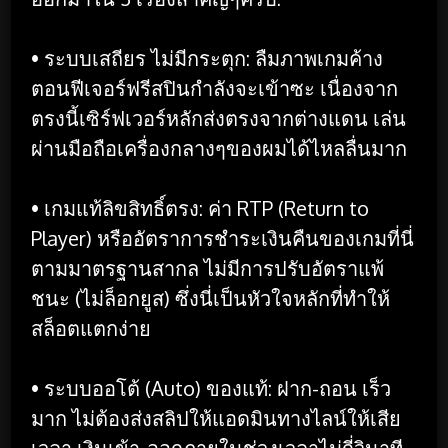
• ระบบเสถียร ไม่มีกระตุก: ลืมภาพเกมค้าง
ตอนฟีเจอร์ฟรีสปินกำลังจะเข้าซะ เนื่องจาก
ตรงนี้เซิร์ฟเวอร์หลักส่งตรงจากต่างแดน เล่น
ผ่านมือถือเครื่องกลางๆของผมได้ไหลลื่นมาก
• เกมแท้ลิขสิทธิ์ตรง: ค่า RTP (Return to
Player) หรืออัตราการชำระเงินคืนของเกมที่นี่
ตามมาตรฐานสากล ไม่มีการปรับอัตราแพ้
ชนะ (ไม่ล็อกยูส) ซึ่งนี่เป็นหัวใจหลักที่ทำให้
สล็อตแตกง่าย
• ระบบออโต้ (Auto) ของแท้: ฝาก-ถอน เร็ว
มาก ไม่ต้องส่งสลิปให้แอดมินทางไลน์ให้เสีย
เวลา เงินเข้า-ออกภายในช่วงเวลาไม่กี่วินาที