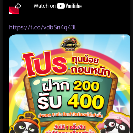
https://t.co/vdbSn4q43l