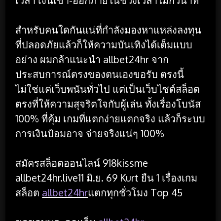
สำหรับคนใดกันแน่ที่กำลังมองหาแหล่งลงทุน
ที่ปลอดภัยแล้วก็ให้ความบันเทิงได้เต็มแบบ
อย่าง ผมกล้าแนะนำ allbet24hr จาก
ประสบการณ์ตรงของตนเองขอรับ ตรงนี้
ไม่ใช่แค่เว็บพนันทั่วไป แต่เป็นเว็บไซต์สล็อต
ตรงที่ให้ความสุจริตใจกับผู้เล่น ทั้งเรื่องโบนัส
100% ที่คุ้ม เกมที่แตกง่ายแตกจริง แล้วก็ระบบ
การเงินป้อมอาจ จ่ายจริงแน่ๆ 100%
สมัครสล็อตออนไลน์ 918kissme
allbet24hr.live11 มิ.ย. 69 Kurt ยืน 1 เรื่องเกม
สล็อต
allbet24hr
แตกทุกชั่วโมง Top 45