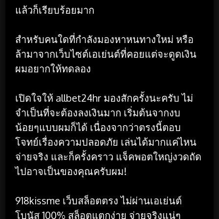
แล้วก็เรียบร้อยมาก
สำหรับคนใดที่กำลังมองหาหนทางใหม่ หรือ
ล้ามาจากเว็บไซต์เอเย่นต์ที่คอยแต่จะดูดเงิน
ผมอยากให้ทดลอง
เปิดใจให้ allbet24hr มองสักครั้งนะครับ ไม่
จำเป็นที่จะต้องลงเงินมาก เริ่มต้นจากงบ
น้อยๆแบบผมก็ได้ เนื่องจากว่าตรงนี้ตอบ
โจทย์เรื่องความปลอดภัย เล่นได้มากแค่ไหน
จ่ายจริง และก็ครั้งคราว แจ็คพอตใหญ่งวดถัด
ไปอาจเป็นของคุณครับผม!
918kissme เว็บสล็อตตรง ไม่ผ่านเอเย่นต์
โบนัส 100% สล็อตแตกง่าย จ่ายจริงแน่ๆ