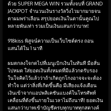
ด้วย SUPER MEGA WIN รวมทั้งจบที่ GRAND
JACKPOT จำนวนเงินรางวัลวิ่งไวมากมายจน
ตาผมพร่าเลือน สรุปยอดเงินในตานั้นคูณไป
หลายพันเท่า รวมเป็นเงินแสนกว่าบาท!
918kiss พิสูจน์ความเป็นเว็บไซต์ตรง ถอน
แสนได้ใน 1 นาที
ผมตกลงใจกดไปที่เมนูเบิกเงินในทันที มือสั่น
ไปหมด ใส่ยอดเงินทั้งหมดที่มีแล้วกดรับรอง
ในใจคิดไว้แล้วว่าถ้าเกิดถูกโกงอาจจะจะต้อง
ทำใจ แต่ว่าสิ่งที่เกิดขึ้นคือ มีเสียงแจ้งเตือน
เงินเข้าจากแอปพลิเคชันแบงค์ในโทรศัพท์
เคลื่อนที่ดังขึ้นภายในเวลาไม่ถึงนาที! ยอดเงิน
แสนกว่าบาทเข้าบัญชีครบทุกบาททุกสตางค์