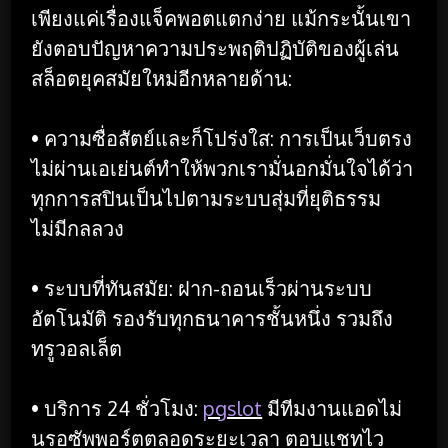
เพียงแค่เรื่องแจ็คพอตแตกง่าย แม้กระนั้นเขา
ยังตอบปัญหาความประพฤติปฏิบัติของผู้เล่น
สล็อตยุคสมัยใหม่อีกหลายด้าน:
• ความซื่อสัตย์และก็โปร่งใส: การเป็นเว็บตรง
ไม่ผ่านเอเย่นต์ทำให้พวกเรามั่นอกมั่นใจได้ว่า
ทุกการสปินเป็นไปตามระบบสุ่มที่ยุติธรรม
ไม่มีกลลวง
• ระบบที่ทันสมัย: ฝาก-ถอนเร็วผ่านระบบ
อัตโนมัติ รองรับทุกธนาคารชั้นหนึ่ง รวมถึง
ทรูวอลเล็ต
• บริการ 24 ชั่วโมง:
pgslot
มีทีมงานแอดไม่
นรอซัพพอร์ตตลอดระยะเวลา ตอบแชทไว