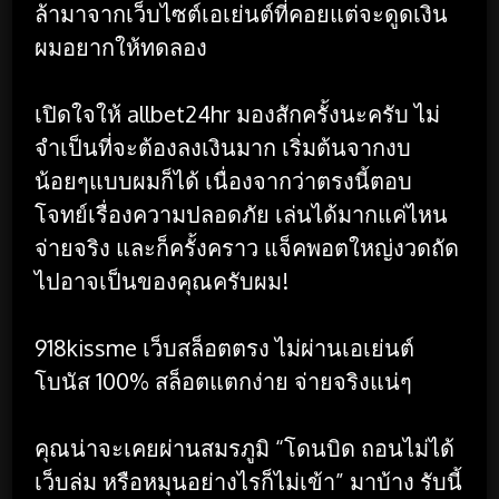
ล้ามาจากเว็บไซต์เอเย่นต์ที่คอยแต่จะดูดเงิน
ผมอยากให้ทดลอง
เปิดใจให้ allbet24hr มองสักครั้งนะครับ ไม่
จำเป็นที่จะต้องลงเงินมาก เริ่มต้นจากงบ
น้อยๆแบบผมก็ได้ เนื่องจากว่าตรงนี้ตอบ
โจทย์เรื่องความปลอดภัย เล่นได้มากแค่ไหน
จ่ายจริง และก็ครั้งคราว แจ็คพอตใหญ่งวดถัด
ไปอาจเป็นของคุณครับผม!
918kissme เว็บสล็อตตรง ไม่ผ่านเอเย่นต์
โบนัส 100% สล็อตแตกง่าย จ่ายจริงแน่ๆ
คุณน่าจะเคยผ่านสมรภูมิ “โดนบิด ถอนไม่ได้
เว็บล่ม หรือหมุนอย่างไรก็ไม่เข้า” มาบ้าง รับนี้