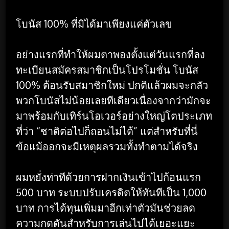
โบนัส 100% ที่มิได้มาเพียงแค่ตัวเลข
อย่างแรกที่ทำให้ผมตาพองตั้งแต่วันแรกที่ลง
ทะเบียนสมัครสมาชิกเป็นโปรโมชั่น โบนัส
100% ต้อนรับสมาชิกใหม่ ปกติแล้วผมจะกลัว
พวกโบนัสไม่น้อยเลยทีเดียวเนื่องจากว่ามักจะ
มาพร้อมกับเทิร์นโอเวอร์อย่างใหญ่โตประเภท
ที่ว่า “ชาติต่อไปก็ถอนไม่ได้” แต่สำหรับที่นี่
ข้อแม้ออกจะมีเหตุผลรวมทั้งทำตามได้จริง
ผมหยั่งท่าทีด้วยการฝากเงินเข้าไปก้อนแรก
500 บาท ระบบปรับเครดิตให้ทันทีเป็น 1,000
บาท การได้ทุนเพิ่มมาอีกเท่าตัวมันช่วยลด
ความกดดันสำหรับการเล่นไปได้เยอะแยะ