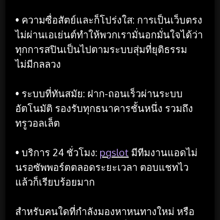
• ความซื่อสัตย์และก็โปร่งใส: การเป็นเว็บตรง
ไม่ผ่านเอเย่นต์ทำให้พวกเรามั่นอกมั่นใจได้ว่า
ทุกการสปินเป็นไปตามระบบสุ่มที่ยุติธรรม
ไม่มีกลลวง
• ระบบที่ทันสมัย: ฝาก-ถอนเร็วผ่านระบบ
อัตโนมัติ รองรับทุกธนาคารชั้นหนึ่ง รวมถึง
ทรูวอลเล็ต
• บริการ 24 ชั่วโมง:
pgslot
มีทีมงานแอดไม่
นรอซัพพอร์ตตลอดระยะเวลา ตอบแชทไว
แล้วก็เรียบร้อยมาก
สำหรับคนใดที่กำลังมองหาหนทางใหม่ หรือ