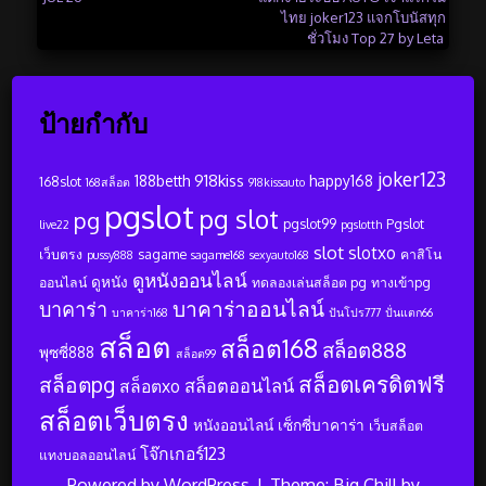
ไทย joker123 แจกโบนัสทุก
ชั่วโมง Top 27 by Leta
ป้ายกำกับ
joker123
918kiss
188betth
happy168
168slot
168สล็อต
918kissauto
pgslot
pg slot
pg
pgslot99
Pgslot
live22
pgslotth
slot
slotxo
เว็บตรง
sagame
คาสิโน
pussy888
sagame168
sexyauto168
ดูหนังออนไลน์
ดูหนัง
ออนไลน์
ทดลองเล่นสล็อต pg
ทางเข้าpg
บาคาร่าออนไลน์
บาคาร่า
บาคาร่า168
ปันโปร777
ปั่นแตก66
สล็อต
สล็อต168
สล็อต888
พุซซี่888
สล็อต99
สล็อตเครดิตฟรี
สล็อตpg
สล็อตออนไลน์
สล็อตxo
สล็อตเว็บตรง
หนังออนไลน์
เซ็กซี่บาคาร่า
เว็บสล็อต
โจ๊กเกอร์123
แทงบอลออนไลน์
Powered by WordPress
|
Theme:
Big Chill
by