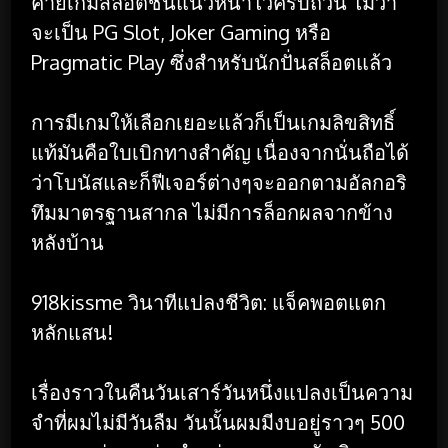
ค่ายเกมสล็อตชั้นแนวหน้าไว้ครบถ้วน ไม่ว่า
จะเป็น PG Slot, Joker Gaming หรือ
Pragmatic Play ซึ่งสำหรับนักปั่นสล็อตแล้ว
การมีเกมให้เลือกเยอะแล้วก็เป็นเกมลิขสิทธิ์
แท้มันคือใบเบิกทางสำคัญ เนื่องจากนั่นถือได้
ว่าโบนัสและก็ฟีเจอร์ต่างๆจะออกตามอัลกอริ
ทึมมาตรฐานสากล ไม่มีการล็อกผลจากข้าง
หลังบ้าน
918kissme วินาทีแปลงชีวิต: แจ็คพอตแตก
หลักแสน!
เรื่องราวในคืนวันเสาร์วันหนึ่งแปลงเป็นความ
จำที่ผมไม่มีวันลืม วันนั้นผมมีงบอยู่ราวๆ 500