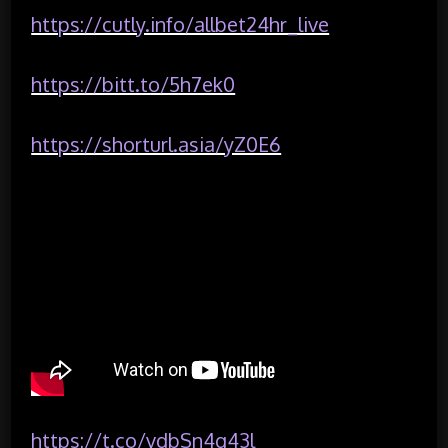
https://cutly.info/allbet24hr_live
https://bitt.to/5h7ek0
https://shorturl.asia/yZ0E6
https://t.co/vdbSn4q43l