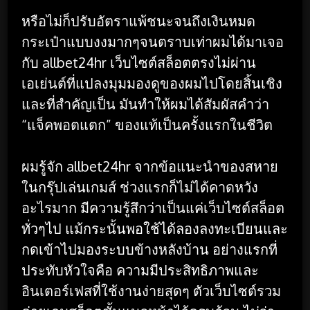
หรือไม่ก็ปรับอัตราแพ้ชนะจนถึงเงินหมด
กระเป๋าแบบงงมากๆจนตราบเท่าผมได้มาเจอ
กับ allbet24hr เว็บไซต์สล็อตตรงไม่ผ่าน
เอเย่นต์ที่แปลงมุมมองดูของผมไปโดยสิ้นเชิง
และที่สำคัญเป็น มันทำให้ผมได้สัมผัสคำว่า
“แจ็คพอตแตก” ของแท้เป็นครั้งแรกในชีวิต
ผมรู้จัก allbet24hr จากข้อแนะนำของสหาย
ในกรุ๊ปเล่นเกมส์ ช่วงแรกก็ไม่ได้คาดหวัง
อะไรมาก มีความรู้สึกว่าเป็นแค่เว็บไซต์สล็อต
ทั่วๆไป แม้กระนั้นพอใช้ได้ลองลงทะเบียนและ
กดเข้าไปมองระบบข้างหลังบ้าน อย่างแรกที่
ประทับหัวใจคือ ความมีประสิทธิภาพและ
อินเตอร์เฟสที่ใช้งานง่ายสุดๆ ตัวเว็บไซต์รวม