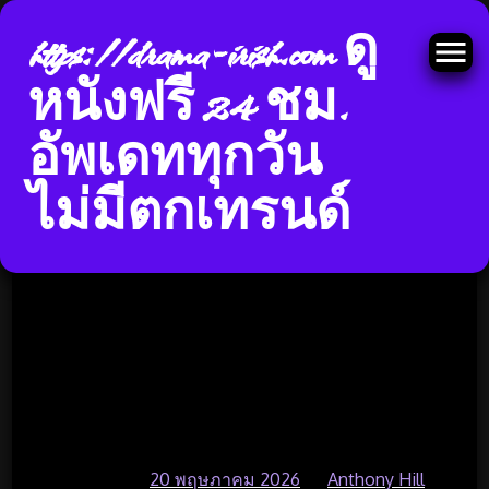
https://drama-irish.com ดู
หนังฟรี 24 ชม.
อัพเดททุกวัน
Skip
ไม่มีตกเทรนด์
Allbet24hr allbet24hr.live 22 May
to
content
2026 918kiss ทางเข้าปลอดภัย เชื่อ
ถือได้ วันเกิดรับ 300 ฟรี ระบบดี ไม่
สะดุด สล็อตจบที่เดียว 918kiss สมัคร
รับ ของรางวัล มูลค่าสูงเพียบ Top 19
by Kurt
Posted on
20 พฤษภาคม 2026
by
Anthony Hill