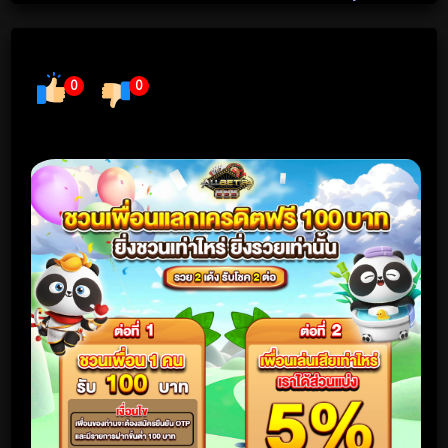
0
0
Read Time:
5 Minute, 59 Second