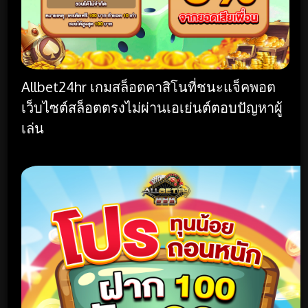
Allbet24hr เกมสล็อตคาสิโนที่ชนะแจ็คพอต
เว็บไซต์สล็อตตรงไม่ผ่านเอเย่นต์ตอบปัญหาผู้
เล่น