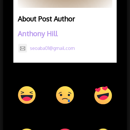
About Post Author
Anthony Hill
seoaba01@gmail.com
Happy
Sad
Excited
0
%
0
%
0
%