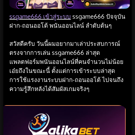
ssgame666 เข้าสู่ระบบ
ssgame666 ปัจจุบัน
ฝาก-ถอนออโต้ พนันออนไลน์ ลำดับต้นๆ
สวัสดีครับ วันนี้ผมอยากมาเล่าประสบการณ์
ตรงจากการเล่น ssgame666 ล่าสุด
แพลตฟอร์มพนันออนไลน์ที่คนจำนวนไม่น้อย
เอ๋ยถึงในขณะนี้ ตั้งแต่การเข้าระบบล่าสุด
การใช้แรงงานระบบฝาก-ถอนออโต้ ไปจนถึง
ความรู้สึกหลังได้สัมผัสเกมจริงๆ