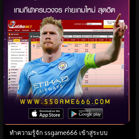
ทำความรู้จัก ssgame666 เข้าสู่ระบบ