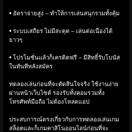
• อัตราจ่ายสูง – ทำให้การเล่นสนุกรวมทั้งคุ้ม
• ระบบเสถียร ไม่มีสะดุด – เล่นต่อเนื่องได้
ยาวๆ
• โปรโมชั่นแล้วก็เครดิตฟรี – มีสิทธิ์รับโบนัส
ในทันทีหลังสมัคร
ทดลองเล่นก่อนที่จะตัดสินใจจริง ใช้งานง่าย
ผ่านหน้าเว็บไซต์ รองรับทั้งคอมรวมทั้ง
โทรศัพท์มือถือ ไม่ต้องโหลดแอป
ประสบการณ์ตรงเกี่ยวกับการทดลองเล่นเกม
สล็อตและก็เกมคาสิโนออนไลน์ก่อนที่จะ