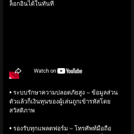
ล็อกอินได้ในทันที
• ระบบรักษาความปลอดภัยสูง – ข้อมูลส่วน
ตัวแล้วก็เงินทุนของผู้เล่นถูกเข้ารหัสโดย
สวัสดิภาพ
• รองรับทุกแพลตฟอร์ม – โทรศัพท์มือถือ