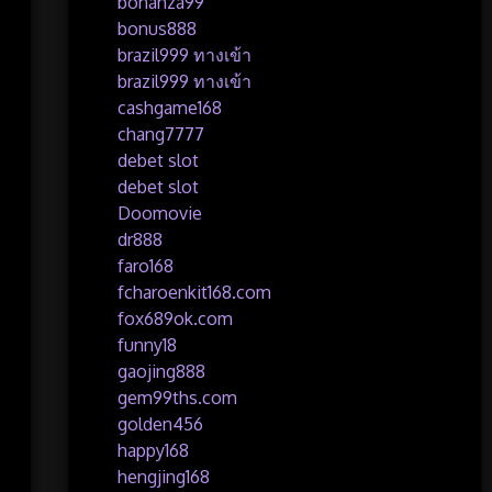
bonanza99
bonus888
brazil999 ทางเข้า
brazil999 ทางเข้า
cashgame168
chang7777
debet slot
debet slot
Doomovie
dr888
faro168
fcharoenkit168.com
fox689ok.com
funny18
gaojing888
gem99ths.com
golden456
happy168
hengjing168