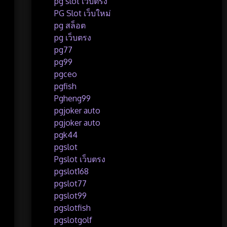
pg slot เว็บตรง
PG Slot เว็บใหม่
pg สล็อต
pg เว็บตรง
pg77
pg99
pgceo
pgfish
Pgheng99
pgjoker auto
pgjoker auto
pgk44
pgslot
Pgslot เว็บตรง
pgslot168
pgslot77
pgslot99
pgslotfish
pgslotgolf