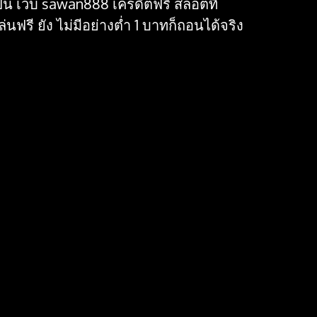
ป็น เว็บ sawan888 เครดิตฟรี สล็อตที่
เล่นฟรี ยัง ไม่มีอย่างต่ำ 1 บาทก็ถอนได้จริง