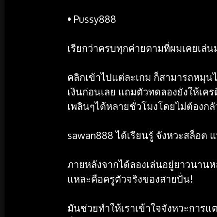
• Pussy888
เรียกว่าครบทุกค่ายตามที่ผมเคยเล่
คลิกเข้าไปแต่ละเกม ก็สามารถหมุนได
เงินก่อนเลย แถมตัวทดลองยังให้เคร
เพลินๆได้หลายชั่วโมงโดยไม่ต้องกล
sawan888 ได้เรียนรู้ จังหวะสล็อต แ
ภายหลังจากได้ลองเล่นอยู่ยาวนานหลา
แหละคือครูตัวจริงของสายปั่น!
มันช่วยทำให้เราเข้าใจจังหวะการแ