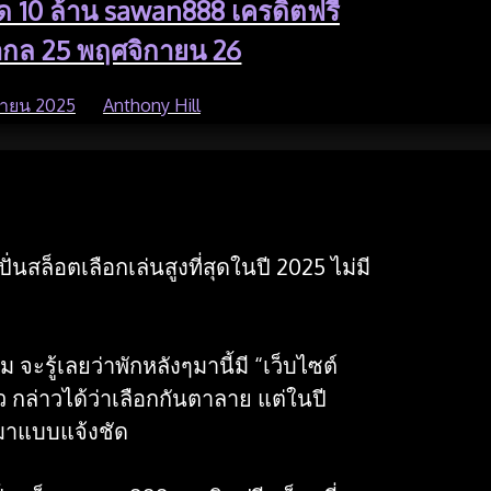
ุด 10 ล้าน sawan888 เครดิตฟรี
กล 25 พฤศจิกายน 26
กายน 2025
by
Anthony Hill
่นสล็อตเลือกเล่นสูงที่สุดในปี 2025 ไม่มี
จะรู้เลยว่าพักหลังๆมานี้มี “เว็บไซต์
ว กล่าวได้ว่าเลือกกันตาลาย แต่ในปี
้นมาแบบแจ้งชัด