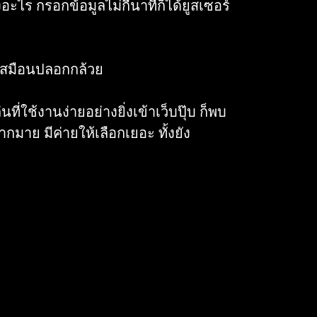
ร กรอกข้อมูลไม่กี่นาทีก็ได้ยูสเซอร์
เสมือนปลอกกล้วย
ี่ใช้งานง่ายอย่างยิ่งเข้าเว็บปุ๊บ ก็พบ
มาย มีค่ายให้เลือกเยอะ ทั้งยัง