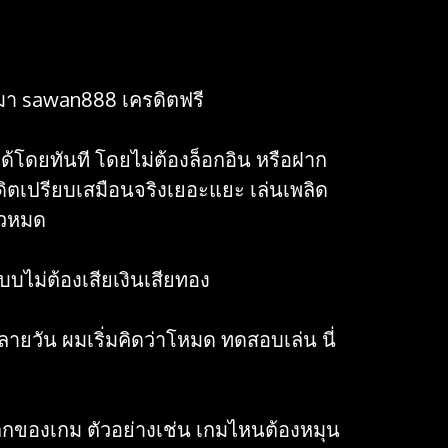
นมา sawan888 เครดิตฟรี
้โดยทันที โดยไม่ต้องล็อกอิน หรือฝาก
ดิตเปรียบเสมือนจริงเยอะแยะ เล่นเพลิด
ัวหมด
บบไม่ต้องเสียเงินเสียทอง
ยวัน ผมเริ่มคิดว่าโหมด ทดสอบเล่น นี่
ตกของเกม ตัวอย่างเช่น เกมไหนต้องหมุน