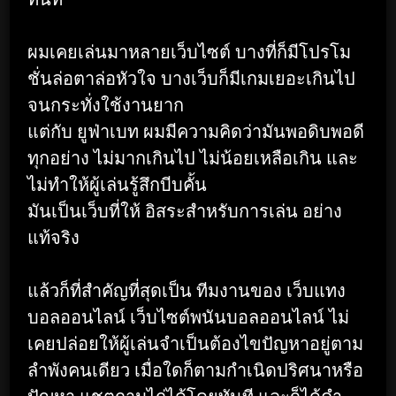
ผมเคยเล่นมาหลายเว็บไซต์ บางที่ก็มีโปรโม
ชั่นล่อตาล่อหัวใจ บางเว็บก็มีเกมเยอะเกินไป
จนกระทั่งใช้งานยาก
แต่กับ ยูฟ่าเบท ผมมีความคิดว่ามันพอดิบพอดี
ทุกอย่าง ไม่มากเกินไป ไม่น้อยเหลือเกิน และ
ไม่ทำให้ผู้เล่นรู้สึกบีบคั้น
มันเป็นเว็บที่ให้ อิสระสำหรับการเล่น อย่าง
แท้จริง
แล้วก็ที่สำคัญที่สุดเป็น ทีมงานของ เว็บแทง
บอลออนไลน์ เว็บไซต์พนันบอลออนไลน์ ไม่
เคยปล่อยให้ผู้เล่นจำเป็นต้องไขปัญหาอยู่ตาม
ลำพังคนเดียว เมื่อใดก็ตามกำเนิดปริศนาหรือ
ปัญหา แชตถามไถ่ได้โดยทันที และก็ได้คำ