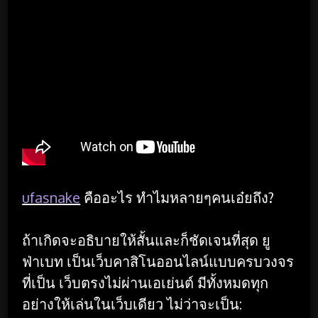
ufasnake
คืออะไร ทำไมหลายๆคนเอ๋ยถึง?
ถ้าเกิดจะอธิบายให้สั้นและก็ชัดเจนที่สุด ยู
ฟ่าเบท เป็นเว็บคาสิโนออนไลน์แบบครบวงจร
ที่เป็น เว็บตรงไม่ผ่านเอเย่นต์ มีทั้งหมดทุก
อย่างให้เล่นในเว็บเดียว ไม่ว่าจะเป็น: