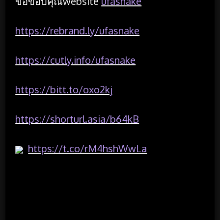
ขอขอบคุณwebsite
ufasnake
https://rebrand.ly/ufasnake
https://cutly.info/ufasnake
https://bitt.to/oxo2kj
https://shorturl.asia/b64kB
https://t.co/rM4hshWwLa