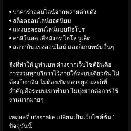
• บาคาร่าออนไลน์จากหลายค่ายดัง
• สล็อตออนไลน์ยอดนิยม
• แทงบอลออนไลน์แบบมือโปร
• คาสิโนสด เสือมังกร ไฮโล รูเล็ต
• สลากกินแบ่งออนไลน์ และก็เกมพนันอื่นๆ
สิ่งที่ทำให้ ยูฟ่าเบท ต่างจากเว็บไซต์อื่นคือ
การรวมทุกบริการไว้ภายใต้ระบบเดียวกัน ไม่
ต้องโยกเงิน ไม่ต้องเปิดหลายยูส และก็ที่
สำคัญคือระบบเขาทำมา ไม่ยุ่งยากต่อการใช้
งานมากมายๆ
เหตุผลที่ ufasnake เปลี่ยนเป็นเว็บไซต์ชั้น 1
ปัจจุบันนี้