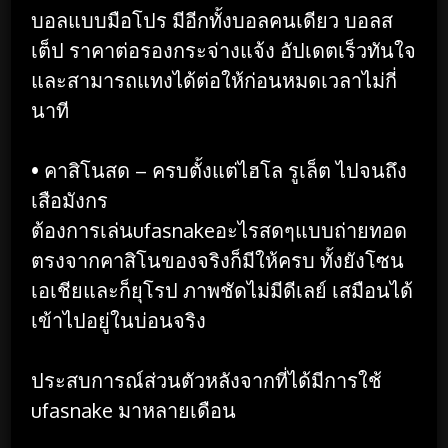
บอลแบบมือโปร มีอีกทั้งบอลคนเดียว บอลส
เต็ป ราคาต่อรองกระจ่างแจ้ง อัปเดตเร็วทันใจ
และสามารถแทงได้ต่อให้ก่อนหมดเวลาไม่กี่
นาที
• คาสิโนสด – ครบตั้งแต่ไฮโล รูเล็ต ไปจนถึง
เสือมังกร
ต้องการเล่นufasnakeอะไรสดๆแบบถ่ายทอด
ตรงจากคาสิโนของจริงก็มีให้ครบ ทั้งยังโซน
เอเชียและก็ยุโรป ภาพชัดไม่มีดีเลย์ เสมือนได้
เข้าไปอยู่ในบ่อนจริง
ประสบการณ์ส่วนตัวหลังจากที่ได้มีการใช้
ufasnake มาหลายเดือน