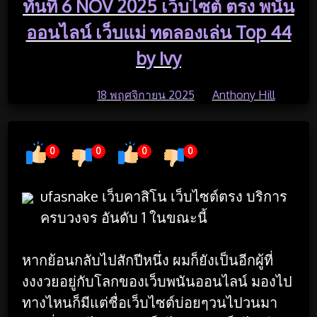
ทันที 6 NOV 2025 เว็บไซต์ ตรง พนัน
ออนไลน์ เว็บแม่ ทดลองเล่น Top 44
by Ivy
Posted on
18 พฤศจิกายน 2025
by
Anthony Hill
0
0
0
0
Read Time:
6 Minute, 8 Second
ufasnake เว็บคาสิโน เว็บไซต์ตรง บริการ
ครบวงจร อันดับ 1 ในขณะนี้
หากย้อนกลับไปสักปีหนึ่ง ผมก็ยังเป็นอีกผู้ที่
งงงวยอยู่กับโลกของเว็บพนันออนไลน์ มองไป
ทางไหนก็มีแต่ชื่อเว็บไซต์บ่อยๆวนไปวนมา