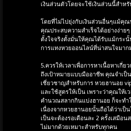
เงินส่วนตัวโดยจะใช้เงินส่วนนี้สำหร
โดยที่ไม่ไปยุ่งกับเงินส่วนอื่นๆแม้ค
คุณประสบความสำเร็จได้อย่างง่าย
ตั้งใจจริงตั้งมั่นให้คุณได้รับแม้กร
การแทงหวยออนไลน์ที่น่าสนใจมาก
5.ควรให้เวลาเพื่อการหาเนื้อหาเกี่
ถึงเป้าหมายแบบมืออาชีพ คุณจำเป็นที่
เชี่ยวชาญสำหรับการ หวยฮานอย vip ว
และใช้สูตรให้เป็น เพราะว่าคุณให้เว
คำนวณสลากกินแบ่งฮานอย ก็จะทำให
เนื่องจากหวยฮานอยนั้นถือได้ว่าเป็
เป็นจะต้องรอเดือนละ 2 ครั้งเสมือนส
ไม่มากด้วยเหมาะสำหรับทุกคน