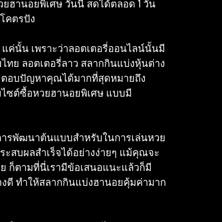
ฮานอยพิเศษ วันนี้ สดได้ตลอด 1 วัน
าโคตรปัง
แค่นั้น เพราะว่าลอตเตอรี่ออนไลน์นั้นมี
ไทย ลอตเตอรี่ลาว สลากกินแบ่งหุ้นต่าง
จะตอบปัญหาคุณได้มากที่สุดหมายถึง
บไซต์ซื้อหวยฮานอยพิเศษ แบบมี
ของการพัฒนาต้นแบบสำหรับในการเล่นหวย
ระสบผลสำเร็จได้อย่างง่ายๆ แม้คุณจะ
ก็ตามที่นี่เรามีข้อเสนอแนะแล้วก็มี
งดี ทำให้สลากกินแบ่งฮานอยคุ้มค่ามาก