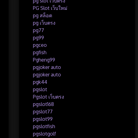
pg slot เว็บตรง
PG Slot เว็บใหม่
pg สล็อต
pg เว็บตรง
pg77
pg99
pgceo
pgfish
Pgheng99
pgjoker auto
pgjoker auto
pgk44
pgslot
Pgslot เว็บตรง
pgslot168
pgslot77
pgslot99
pgslotfish
pgslotgolf