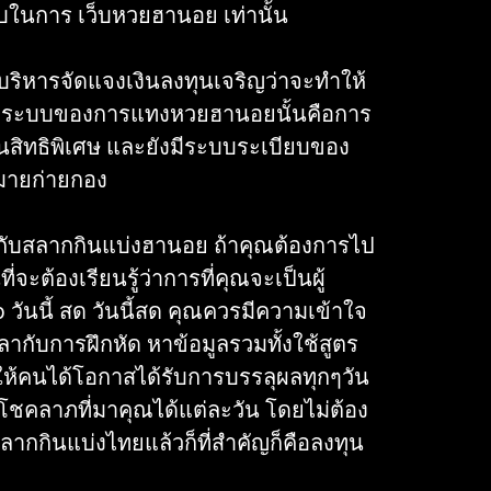
ับในการ เว็บหวยฮานอย เท่านั้น
ุณบริหารจัดแจงเงินลงทุนเจริญว่าจะทำให้
ๆ ระบบของการแทงหวยฮานอยนั้นคือการ
ะนั้นสิทธิพิเศษ และยังมีระบบระเบียบของ
มายก่ายกอง
ยวกับสลากกินแบ่งฮานอย ถ้าคุณต้องการไป
จะต้องเรียนรู้ว่าการที่คุณจะเป็นผู้
ันนี้ สด วันนี้สด คุณควรมีความเข้าใจ
ลากับการฝึกหัด หาข้อมูลรวมทั้งใช้สูตร
้คนได้โอกาสได้รับการบรรลุผลทุกๆวัน
นโชคลาภที่มาคุณได้แต่ละวัน โดยไม่ต้อง
ลากกินแบ่งไทยแล้วก็ที่สำคัญก็คือลงทุน