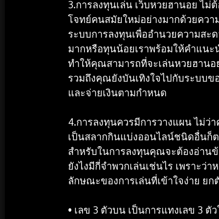
3.การลงทุนเล่น เว็บหวยฮานอย ไม่ต
โจทย์คนสมัยใหม่อย่างมากด้วยความที
ระบบการลงทุนเพื่ออำนวยความสะดวก
มากหรือทุนน้อยเราพร้อมให้คำแนะนำแ
ทำให้คุณสามารถที่จะเล่นหวยฮานอย
รวมถึงคุณยังบันเทิงใจไปกับระบ
และจ่ายเงินตามกำหนด
4.การลงทุนควรมีการวางแผน ไม่ว่าค
เป็นสลากกินแบ่งออนไลน์ชนิดอื่นก็
สำหรับในการลงทุนคุณจะต้องอ่านข้อม
ยังไงมีกี่จำพวกเล่นเช่นไร เพราะว่า
ลักษณะของการเล่นที่เข้าใจง่าย ยกต
• เลข 3 ตัวบน เป็นการแทงเลข 3 ตัว