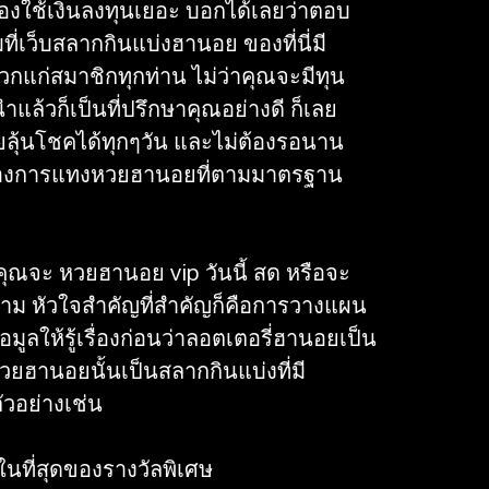
้องใช้เงินลงทุนเยอะ บอกได้เลยว่าตอบ
่เว็บสลากกินแบ่งฮานอย ของที่นี่มี
แก่สมาชิกทุกท่าน ไม่ว่าคุณจะมีทุน
ล้วก็เป็นที่ปรึกษาคุณอย่างดี ก็เลย
ลุ้นโชคได้ทุกๆวัน และไม่ต้องรอนาน
บของการแทงหวยฮานอยที่ตามมาตรฐาน
ุณจะ หวยฮานอย vip วันนี้ สด หรือจะ
ตาม หัวใจสำคัญที่สำคัญก็คือการวางแผน
ูลให้รู้เรื่องก่อนว่าลอตเตอรี่ฮานอยเป็น
หวยฮานอยนั้นเป็นสลากกินแบ่งที่มี
ัวอย่างเช่น
ในที่สุดของรางวัลพิเศษ