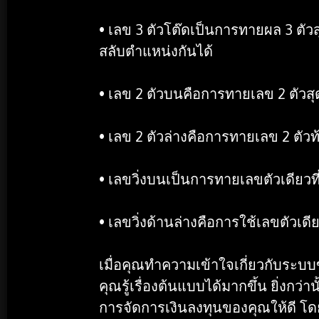
• เลข 3 ตัวโต๊ดเป็นการทายผล 3 ตั
สลับตำแหน่งกันได้
• เลข 2 ตัวบนคือการทายเลข 2 ตัวส
• เลข 2 ตัวล่างคือการทายเลข 2 ตัวท้า
• เลขวิ่งบนเป็นการทายเลขตัวเดียวท
• เลขวิ่งด้านล่างคือการใช้เลขตัวเดี
เมื่อคุณทำความเข้าใจเกี่ยวกับระ
คุณรู้เรื่องต้นแบบได้มากขึ้น ยิ่งกว่
การจัดการเงินลงทุนของคุณให้ดี โ