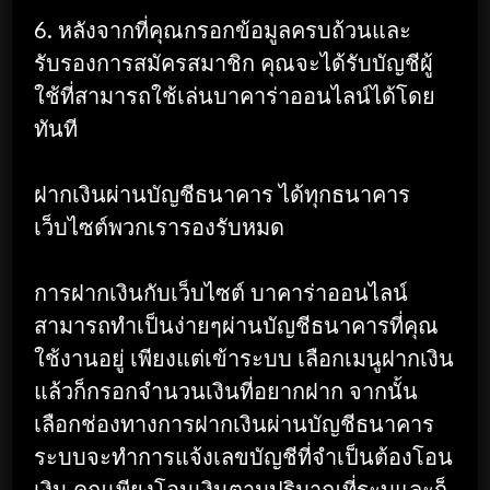
6. หลังจากที่คุณกรอกข้อมูลครบถ้วนและ
รับรองการสมัครสมาชิก คุณจะได้รับบัญชีผู้
ใช้ที่สามารถใช้เล่นบาคาร่าออนไลน์ได้โดย
ทันที
ฝากเงินผ่านบัญชีธนาคาร ได้ทุกธนาคาร
เว็บไซต์พวกเรารองรับหมด
การฝากเงินกับเว็บไซต์ บาคาร่าออนไลน์
สามารถทำเป็นง่ายๆผ่านบัญชีธนาคารที่คุณ
ใช้งานอยู่ เพียงแต่เข้าระบบ เลือกเมนูฝากเงิน
แล้วก็กรอกจำนวนเงินที่อยากฝาก จากนั้น
เลือกช่องทางการฝากเงินผ่านบัญชีธนาคาร
ระบบจะทำการแจ้งเลขบัญชีที่จำเป็นต้องโอน
เงิน คุณเพียงโอนเงินตามปริมาณที่ระบุและก็