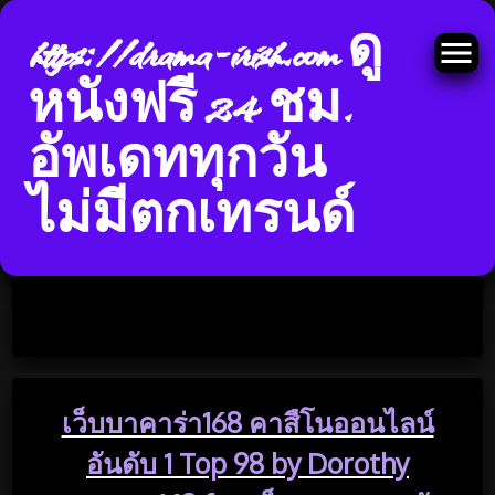
https://drama-irish.com ดู
หนังฟรี 24 ชม.
อัพเดททุกวัน
Skip
ไม่มีตกเทรนด์
to
ป้ายกำกับ:
เว็บบาคา
content
ร่า168
เว็บบาคาร่า168 คาสืโนออนไลน์
อันดับ 1 Top 98 by Dorothy