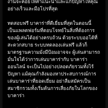
งานจะคอยให้คำแนะนำและแก้ปัญหาให้คุณ
อย่างเร็วและมือโปรที่สุด
ทดสอบฟรี บาคาร่าที่ดีเยี่ยมที่สุดในตอนนี้
เป็นแพลตฟอร์มที่ตอบโจทย์ในสิ่งที่ต้องการ
ของผู้เล่นได้อย่างครบถ้วน ด้วยระบบออโต้ที่
สะดวกสบาย ระบบทดลองเล่นฟรี แล้วก็
มาตรฐานความมั่งมีป้อมอาจจะ ผู้เล่นสามารถ
มั่นใจได้ว่าการเล่นบาคาร่ากับ บาคาร่า
ออนไลน์ จะเป็นไปอย่างปลอดภัยรวมทั้งไร้
ปัญหา แม้คุณกำลังมองหาประสบการณ์การ
เล่นบาคาร่าที่ยอดเยี่ยม อย่าลืมสมัครเป็น
สมาชิกรวมทั้งเริ่มต้นการเสี่ยงภัยในโลกของ
บาคาร่า