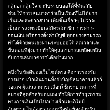
กลุ้มอกกลุ้มใจ มากับระบบออโต้ที่ทันสมัย
ช่วยให้การเล่นบาคาร่าเป็นเรื่องที่ไม่ได้ยาก
เย็นและสะดวกสบายเพิ่มขึ้นเรื่อยๆ ไม่ว่าจะ
เป็นการลงทะเบียนสมัครสมาชิก การฝาก-
ถอนเงิน หรือการตั้งค่าบัญชี ทุกอย่างสามารถ
ทำได้ด้วยตนเองผ่านระบบออโต้ ลดเวลาและ
ขั้นตอนที่ยุ่งยาก ทำให้คุณสามารถเพลิดเพลิน
กับการเล่นบาคาร่าได้อย่างมาก
หนึ่งในข้อดีของเว็บไซต์ตรง คือการรองรับ
การฝาก-เบิกเงินผ่านทั้งยังบัญชีธนาคารแล้วก็
วอเลท ผู้เล่นสามารถเลือกใช้กระบวนการที่
สบายที่สุดสำหรับตนเอง ทำให้การทำธุรกรรม
ทางการเงินเป็นไปอย่างเร็วและก็ไม่มี
อันตราย ไม่ต้องรอนานหรือขัดข้องสำหรับ