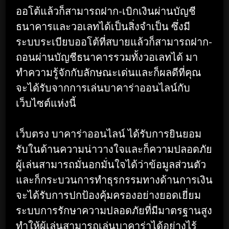
ออโต้แล้วก็สามารถฝาก-เบิกเงินผ่านบัญชี
ธนาคารและวอเลทได้เป็นสิ่งจำเป็น ซึ่งมี
ระบบระเบียบออโต้ที่สบายแล้วก็สามารถฝาก-
ถอนผ่านบัญชีธนาคารรวมทั้งวอเลทได้ มา
ทำความรู้จักกับลักษณะเด่นและก็ผลดีที่คุณ
จะได้รับจากการเล่นบาคาร่าออนไลน์กับ
เว็บไซต์แห่งนี้
เว็บตรง บาคาร่าออนไลน์ ได้รับการยินยอม
รับในด้านความน่าวางใจและก็ความปลอดภัย
ผู้เล่นสามารถมั่นอกมั่นใจได้ว่าข้อมูลส่วนตัว
และก็กระบวนการทำธุรกรรมทางด้านการเงิน
จะได้รับการปกป้องคุ้มครองอย่างยอดเยี่ยม
ระบบการรักษาความปลอดภัยที่มีมาตรฐานสูง
ทำให้ผู้เล่นสามารถเล่นบาคาร่าได้อย่างไร้