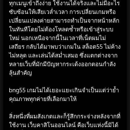
ทุกเมนูเข้าถึงง่าย ใช้งานได้จริงและไม่มีอะไร
ซับซ้อนให้เสียเวล่ำเวลา การเปลี่ยนเกมหรือ
เปลี่ยนแปลงค่ายสามารถทำเป็นจากหน้าหลัก
ในทันทีโดยไม่ต้องโหลดซ้ำหรือเข้าสู่ระบบ
ใหม่ นอกเหนือจากนี้ในเวลาที่เน็ตผมไม่
เสถียร กลับได้มาพบว่าเกมใน สล็อต55 ไม่ค้าง
ไม่หลุด และเล่นได้สม่ำเสมอ ซึ่งแตกต่างจาก
หลายเว็บที่มักมีปัญหากระเด้งออกตอนกำลัง
ลุ้นสำคัญ
bng55 เกมไม่ได้เยอะแยะเกินจำเป็นแต่ว่าย้ำ
คุณภาพทุกค่ายที่เลือกมาให้
สิ่งหนึ่งที่ผมสังเกตและก็รู้สึกกระจ่างหลังจากที่
ใช้งาน เว็บคาสิโนออนไลน์ คือเว็บแห่งนี้มิได้