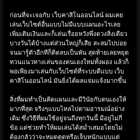
ก่อนที่จะเจอกับ เว็บคาสิโนออนไลน์ ผมเคย
เล่นเว็บไซต์อื่นแบบไม่มีแบบแผนอะไรเลย
เพิ่มเติมเงินและก็เล่นเรื่อยหวังพึ่งดวงสิ่งเดียว
บางวันได้บ้างแต่ส่วนใหญ่ก็เสีย สะสมไปบ่อย
จนมารู้ตัวอีกทีก็ติดลบเป็นพัน สุดท้ายเลยหยุด
ทวนแนวทางเล่นของตนเองใหม่ทั้งผอง แล้วก็
พอเพียงมาเล่นกับเว็บไซต์ที่ระบบดีแบบ เว็บ
คาสิโนออนไลน์ มันยิ่งได้ผลแจ่มแจ้งมากขึ้น
สิ่งที่ผมทำเป็นคิดแผนและมีวินัยกับตนเองให้
มากที่สุด จริงๆแบบไหลไปตามอารมณ์อย่าง
เดิม ซึ่งวิธีที่ผมใช้อยู่จนถึงทุกวันนี้ มีอยู่ไม่กี่
ข้อ แต่ช่วยทำให้ผมเล่นได้สม่ำเสมอโดยไม่
ต้องกลัวว่าจะหมดตูดหรือเจ็บหนักแบบแต่