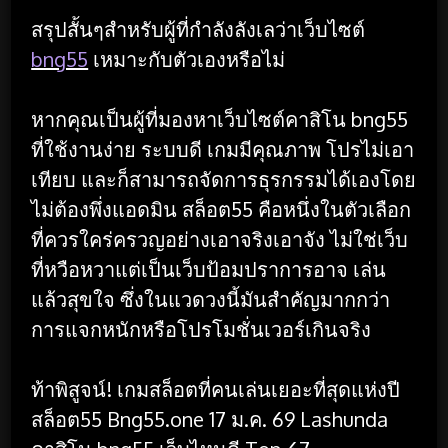
สรุปสั้นๆสำหรับผู้ที่กำลังลังเลว่าเว็บไซต์
bng55
เหมาะกับตัวเองหรือไม่
หากคุณเป็นผู้ที่มองหาเว็บไซต์คาสิโน bng55
ที่ใช้งานง่าย ระบบดี เกมมีคุณภาพ โปรไม่เอา
เทียบ และก็สามารถจัดการธุรกรรมได้เองโดย
ไม่ต้องพึ่งแอดมิน สล็อต55 คือหนึ่งในตัวเลือก
ที่ควรใคร่ครวญอย่างเอาจริงเอาจัง ไม่ใช่เว็บ
ที่หวือหวาแต่เป็นเว็บป้อมปราการอาจ เล่น
แล้วสุขใจ ซึ่งในแวดวงนี้มันสำคัญมากกว่า
การแจกหนักหรือโปรโมชั่นเวอร์เกินจริง
ท้าพิสูจน์! เกมสล็อตที่คนเล่นเยอะที่สุดแห่งปี
สล็อต55 Bng55.one 17 ม.ค. 69 Lashunda