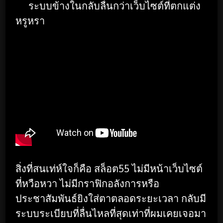
ระบบข้างในกลับลื่นกว่าเว็บไซต์ที่ตกแต่ง
หรูหรา
สิ่งที่สนเท่ห์ใจก็คือ สล็อต55 ไม่มีหน้าเว็บไซต์
ที่หวือหวา ไม่มีกราฟิกอลังการหรือ
ประชาสัมพันธ์ยิงใส่ตาตลอดระยะเวลา กลับมี
ระบบระเบียบที่ลื่นไหลที่สุดเท่าที่ผมเคยเจอมา