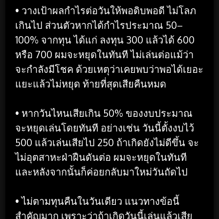
• วางเป้าผลกำไรต่อวันให้พอดิบพอดี ไม่โลภ
เกินไป ส่วนตัวหากได้กำไรประมาณ 50–
100% จากทุน ได้แก่ ลงทุน 300 แล้วได้ 600
หรือ 700 ผมจะหยุดในทันที ไม่เล่นต่อแม้ว่า
จะกำลังมีโชค ด้วยเหตุว่าเคยพบว่าพอได้เยอะ
แยะแล้วไม่หยุด ท้ายที่สุดเสียคืนหมด
• หากวันไหนเสียเกิน 50% ของงบประมาณ
จะหยุดเล่นโดยทันที อย่างเช่น วันนี้ตั้งงบไว้
500 แล้วเล่นเสียไป 250 ถ้าเกิดยังไม่ดีขึ้น จะ
ไม่อุตสาหะฝ่าฝืนดันต่อ ผมจะหยุดในทันที
และหลังจากนั้นก็ค่อยกลับมาใหม่วันถัดไป
• ไม่ตามทุนคืนในวันเดียว แนวทางข้อนี้
สำคัญมาก เพราะว่าถ้าเกิดวันนี้เล่นแล้วเสีย