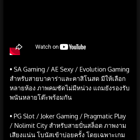
• SA Gaming / AE Sexy / Evolution Gaming
สำหรับสายบาคาร่าและคาสิโนสด มีให้เลือก
หลายห้อง ภาพคมชัดไม่มีหน่วง แถมยังรองรับ
พนันหลายโต๊ะพร้อมกัน
• PG Slot / Joker Gaming / Pragmatic Play
/ Nolimit City สำหรับสายปั่นสล็อต ภาพงาม
เสียงแน่น โบนัสเข้าบ่อยครั้ง โดยเฉพาะเกม