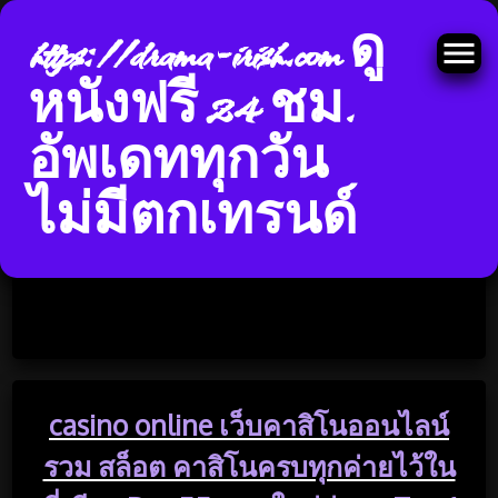
https://drama-irish.com ดู
หนังฟรี 24 ชม.
อัพเดททุกวัน
Skip
ไม่มีตกเทรนด์
to
ป้ายกำกับ:
เว็บคาสิโน
content
ออนไลน์
casino online เว็บคาสิโนออนไลน์
รวม สล็อต คาสิโนครบทุกค่ายไว้ใน