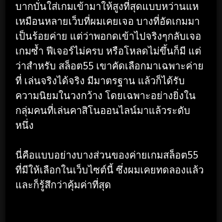
บากบั่นใส่เกมเข้ามาให้สูงที่สุดแบบหว่านแห
เหมือนหลายเว็บที่ผมเคยเจอ บางที่อัดเกมมา
เป็นร้อยค่าย แต่ว่าพอกดเข้าไปจริงๆกลับเจอ
เกมซ้ำ ฟีเจอร์ไม่ครบ หรือโหลดไม่ขึ้นก็มี แต่
ว่าสำหรับ สล็อต55 เขาคัดเลือกมาเฉพาะค่าย
ที่ เล่นจริงได้จริง มีมาตรฐาน แล้วก็ได้รับ
ความนิยมในวงกว้าง โดยเฉพาะอย่างยิ่งใน
กลุ่มคนที่เล่นคาสิโนออนไลน์มาแล้วระดับ
หนึ่ง
นี่คือแบบอย่างบางส่วนของค่ายเกมสล็อต55
ที่มีให้เลือกในเว็บไซต์นี้ ซึ่งผมเคยทดลองแล้ว
และก็รู้สึกว่าคุ้มค่าที่สุด