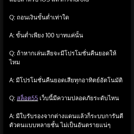
Q: ถอนเงินขั้นต่ำเท่าใด
A: ขั้นต่ำเพียง 100 บาทแค่นั้น
Q: ถ้าหากเล่นเสียจะมีโปรโมชั่นคืนยอดให้
ไหม
A: มีโปรโมชั่นคืนยอดเสียทุกอาทิตย์อัตโนมัติ
Q:
สล็อต55
เว็บนี้มีความปลอดภัยระดับไหน
A: มีใบรับรองจากต่างแดนแล้วก็ระบบการันตี
ตัวตนแบบหลายชั้น ไม่เป็นอันตรายแน่ๆ