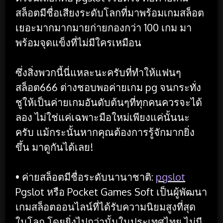
สล็อตมีชื่อเสียงระดับโลกที่มาพร้อมเกมสล็อต
เยอะมากมากมายก่ายกองกว่า 100 เกม มา
พร้อมจุดแข็งที่ไม่มีใครเหมือน
ซึ่งสิ่งพวกนี้นี่แหละนะครับที่ทำให้แฟนๆ
สล็อต666 ต่างชอบพอค่ายเกม pg จนกระทั่ง
ชูให้เป็นค่ายเกมอันดับต้นๆที่ทุกคนควรจะได้
ลอง ไม่ใช่แค่เฉพาะมือใหม่เพียงแค่นั้นนะ
ครับ แม้กระนั้นหากคุณต้องการรู้จักมากยิ่ง
ขึ้น มาดูกันได้เลย!
• ค่ายสล็อตมีชื่อระดับนานาชาติ:
pgslot
Pgslot หรือ Pocket Games Soft เป็นผู้พัฒนา
เกมสล็อตออนไลน์ที่ได้รับความนิยมสูงที่สุด
ในโลก โดยยิ่งไปกว่านั้นในประเทศไทย ไม่มี