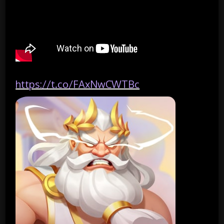
https://t.co/FAxNwCWTBc