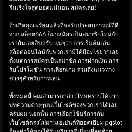
รื่นเริงใจสุดยอดแน่นอน สมัครเลย!
ถ้าเกิดคุณพร้อมแล้วที่จะรับประสบการณ์ที่ดี
จาก สล็อต666 ก็มาสมัครเป็นสมาชิกใหม่กับ
เรากันเลยสิขอรับ แน่ๆว่า การเริ่มต้นเล่น
สล็อตออนไลน์กับพวกเรามิได้มีอะไรยากเลย
ตั้งแต่การสมัครเป็นสมาชิก การฝากเงิน การ
รับโปรโมชั่น การเลือกเกม รวมถึงแนวทาง
ต่างๆสำหรับการเล่น
ทั้งหมดนี้ คุณสามารถกล่าวโทษทราบได้จาก
บทความต่างๆบนเว็บไซต์ของพวกเราได้เลย
ครับผม นอกนั้น การเลือกใช้บริการกับ
เว็บไซต์ตรงไม่ผ่านเอเย่นต์ที่ยอดเยี่ยม pgslot
ก็จะทำให้คุณได้รับบริการที่เยี่ยมที่สุดด้วย