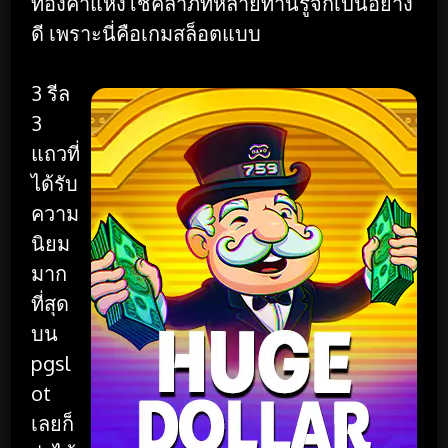
ทองคำแห่งโชคลาภที่หลายท่านรู้จักเป็นอย่าง
ดี เพราะนี่คือเกมสล็อตแบบ
3 รีล
3
แถวที่
ได้รับ
ความ
นิยม
มาก
ที่สุด
บน
pgsl
ot
เลยก็