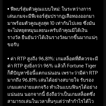
• ฟีพบร์สุ่มตัวคูณแบบใหม่: ในระหว่างการ
เล่นเกมจะมีฟีเจอร์สุ่มปรากฎเสือทองออกมา
มาพร้อมตัวคูณสูงสุด 10 เท่ากันไปเลย ซึ่งมัน
จะไม่หยุดหมุนเลยนะครับถ้าคุณมิได้เงิน
รางวัล ยืนยันว่าได้เงินรางวัลมากขึ้นมากแน่ๆ
ขอรับ
• ค่า RTP สูงถึง 96.81%: เกมสล็อตที่ดีควรจะมี
ค่า RTP สูงยิ่งกว่า 96% แล้วก็ Fortune Tiger
ก็ตีปัญหาข้อนี้แตกแน่นอน เพราะว่ามีค่า RTP
มากถึง 96.81% เล่นได้อย่างสบายใจ รับรอง
เกมแตกง่ายแตกจริง ทำเงินแบบฟินๆได้อย่าง
แน่นอน นอกจากนี้ ยังถือว่าเป็นเกมสล็อตซึ่ง
สามารถเล่นในเวลาสั้นๆแต่ว่าทำกำไรได้ไว