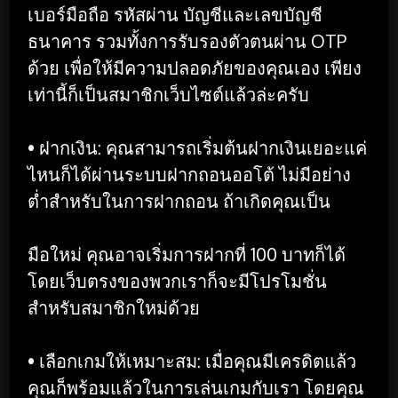
เบอร์มือถือ รหัสผ่าน บัญชีและเลขบัญชี
ธนาคาร รวมทั้งการรับรองตัวตนผ่าน OTP
ด้วย เพื่อให้มีความปลอดภัยของคุณเอง เพียง
เท่านี้ก็เป็นสมาชิกเว็บไซต์แล้วล่ะครับ
• ฝากเงิน: คุณสามารถเริ่มต้นฝากเงินเยอะแค่
ไหนก็ได้ผ่านระบบฝากถอนออโต้ ไม่มีอย่าง
ต่ำสำหรับในการฝากถอน ถ้าเกิดคุณเป็น
มือใหม่ คุณอาจเริ่มการฝากที่ 100 บาทก็ได้
โดยเว็บตรงของพวกเราก็จะมีโปรโมชั่น
สำหรับสมาชิกใหม่ด้วย
• เลือกเกมให้เหมาะสม: เมื่อคุณมีเครดิตแล้ว
คุณก็พร้อมแล้วในการเล่นเกมกับเรา โดยคุณ