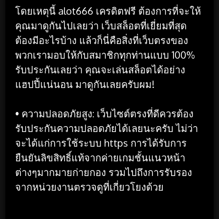
โดยเหตุนี้ alot666 เครดิตฟรี ต้องการที่จะให้
คุณมาดูกันไปเลยว่า เว็บสล็อตที่เยี่ยมที่สุด
ต้องมีอะไรบ้าง แล้วก็นี่คือสิ่งที่เว็บตรงของ
พวกเรามอบให้กับสมาชิกทุกท่านแบบ 100%
รับประกันเลยว่า คุณจะเล่นสล็อตได้อย่าง
แฮปปี้แน่นอน มาดูกันเลยครับผม!
• ความปลอดภัยสูง: เว็บไซต์ตรงที่ดีควรต้อง
รับประกันความปลอดภัยได้เลยนะครับ ไม่ว่า
จะได้แก่การใช้ระบบ https การได้รับการ
ยืนยันลิขสิทธิ์แท้จากค่ายเกมชั้นแนวหน้า
ต่างๆมากมายก่ายกอง รวมไปถึงการรับรอง
จากหน่วยงานตรวจดูที่เกี่ยวโยงด้วย