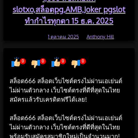
slotxo,สล็อตpg,AMB,Joker pgslot
ทำกำไรทุกตา 15 ธ.ค. 2025
Posted on
1 ตุลาคม 2025
by
Anthony Hill
0
0
0
0
Read Time:
4 Minute, 54 Second
สล็อต666 สล็อตเว็บไซต์ตรงไม่ผ่านเอเย่นต์
ไม่ผ่านตัวกลาง เว็บไซต์ตรงที่ดีที่สุดในไทย
สมัครแล้วรับเครดิตฟรีได้เลย!
สล็อต666 สล็อตเว็บไซต์ตรงไม่ผ่านเอเย่นต์
ไม่ผ่านตัวกลาง เว็บไซต์ตรงที่ดีที่สุดในไทย
พร้อมรับสมัครสมาชิกใหม่เป็นจำนวนมาก!