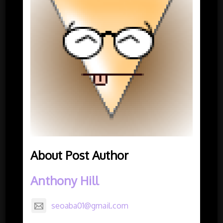
About Post Author
Anthony Hill
seoaba01@gmail.com