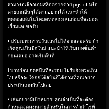
สามารถเลือกเกมสล็อตจากค่าย pgslot หรือ
ค่ายเกมอื่นๆได้ตามอยากได้ แนะนำให้
ทดลองเล่นในโหมดทดลองเล่นก่อนที่จะยอด
เยี่ยมเลยขอรับ
• ปรับเบท: การปรับเบทไม่ได้ยากเลยครับ ถ้า
เกิดคุณเป็นมือใหม่ แนะนำให้เริ่มเบทขั้นต่ำ
ก่อนเสมอ อาจเริ่มต้นที่
1 บาทก่อน กดสปินทีละรอบ ไม่รีบจังหวะเกิน
ไป หรือจะใช้ออโต้สปินก็ได้ตามที่คุณอยาก
ประเมินเกมกันไปเลย
• เล่นอย่างมีเป้าหมาย: คุณจำเป็นที่จะต้อง
กำหนดจุดมุ่งหมายสำหรับในการทำกำไรที่