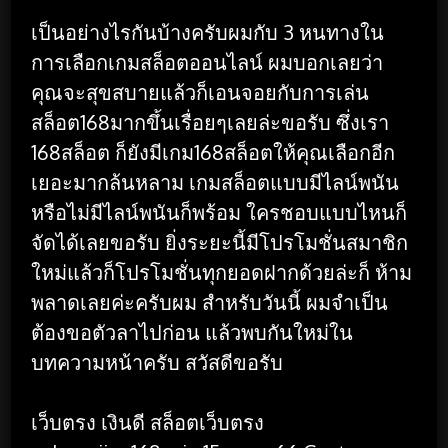
เป็นอย่างไรกันบ้างครับผมกับ 3 หนทางใน
การเลือกเกมสล็อตออนไลน์ ผมบอกเลยว่า
คุณจะสุขสบายแล้วก็เอนจอยกับการเล่น
สล็อต168มากขึ้นเรื่อยๆเลยล่ะขอรับ ซึ่งเรา
168สล็อต ก็ยังมีเกม168สล็อตให้คุณเลือกอีก
เยอะมากล้นหลาม เกมสล็อตแบบมีไลน์พนัน
หรือไม่มีไลน์พนันก็พร้อม ใครชอบแบบไหนก็
จัดได้เลยขอรับ ยิ่งระยะนี้มีโปรโมชั่นสมาชิก
ใหม่แล้วก็โปรโมชั่นทุกยอดฝากด้วยล่ะก็ ห้าม
พลาดเลยค่ะครับผม สำหรับวันนี้ ผมจำเป็น
ต้องขอตัวลาไปก่อน แล้วพบกันใหม่ใน
บทความหน้าครับ สวัสดีขอรับ
เว็บตรง เงินดี สล็อตเว็บตรง