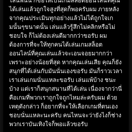
ได้เล่นแล้วถูกใจสูงที่สุดก็พอครับผม ภายหลัง
จากคุณประเมินทุกอย่างแล้วไม่ได้ถูกใจเก
มนั้นๆขนาดนั้น เล่นแล้วรู้สึกไม่คลิกหรือไม่
ชอบใจ ก็ไม่ต้องเล่นดีมากกว่าขอรับ ผม
ต้องการที่จะให้ทุกคนได้เล่นเกมสล็อต
ออนไลน์ที่คุณเล่นแล้วจะเอนจอยมากกว่า
เพราะอย่างน้อยที่สุด หากคุณเล่นเสีย คุณก็ยัง
สนุกที่ได้เล่นกับมันนั่นเองขอรับ มันก็ราวเวลา
เราเล่นเกมนั่นแหละขอรับ เล่นแพ้บ้าง ชนะ
บ้าง แต่เราก็สนุกสนานที่ได้เล่น เนื่องจากว่านี่
คือเกมที่พวกเราถูกใจถูกไหมล่ะครับผม ด้วย
เหตุดังกล่าว ก็อยากที่จะให้เลือกเกมที่ตนเอง
ชอบนั่นแหละนะครับ คนไหนจะว่ายังไงก็ช่าง
พวกเราบันเทิงใจก็พอแล้วขอรับ