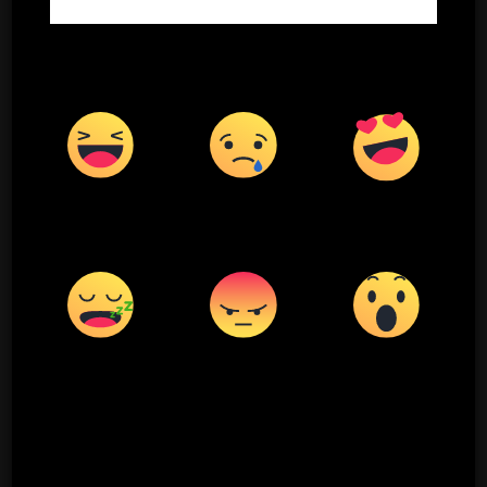
Happy
Sad
Excited
0
%
0
%
0
%
Sleepy
Angry
Surprise
0
%
0
%
0
%
…