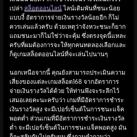
เปล่า
สล็อตออนไลน์
ไลน์เดิมพันที่ชนะน้อย
แบบงี้ อัตราการจ่ายเงินรางวัลน้อยอีก ก็ไม่
ควรเล่นแล้วครับ ด้วยเหตุว่าจังหวะชนะก็ยาก
แถมชนะมาก็ไม่ใช่ว่าจะคุ้ม ซึ่งตรงจุดนี้แหละ
ครับที่ผมต้องการจะให้ทุกคนทดลองเลือกและ
ก็ดูเกมสล็อตออนไลน์ที่จะเล่นไปนานๆ
นอกเหนือจากนี้ คุณยังสามารถประเมินความ
เสี่ยงของแต่ละเกมสล็อต168 จากอัตราการ
จ่ายเงินรางวัลได้ด้วย ให้ท่านพึงจะระลึกไว้
เสมอเลยคะนะครับว่า เกมที่มีอัตราการชำระ
เงินรางวัลสูง จะมีเปอร์เซ็นต์ในการชนะแจ็ค
พอตต่ำ ส่วนเกมที่มีอัตราการชำระเงินรางวัล
ต่ำ จะมีเปอร์เซ็นต์ในการชนะแจ็คพอตสูง มัน
ก็จะสลับกันไปครับผม ซึ่งถามคำถามว่า