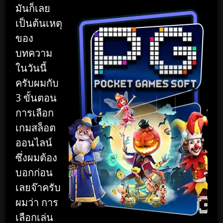
มันก็เลย
เป็นต้นเหตุ
ของ
บทความ
ในวันนี้
ครับผมกับ
3 ขั้นตอน
การเลือก
เกมสล็อต
ออนไลน์
ซึ่งผมต้อง
บอกก่อน
เลยจ๊าครับ
ผมว่า การ
เลือกเล่น