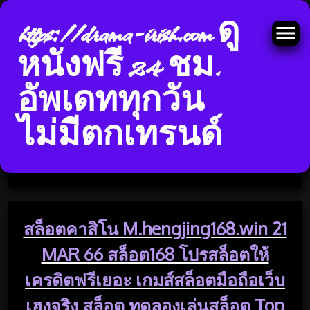
https://drama-irish.com ดู
หนังฟรี 24 ชม.
อัพเดททุกวัน
Skip
ไม่มีตกเทรนด์
to
ป้ายกำกับ:
สล็อตคาสิโน
content
สล็อตคาสิโน M.hengjing168.win 21
MAR 66 สล็อต168 โปรสล็อตให้
เครดิตฟรีเยอะ เกมส์สล็อตมือถือเว็บ
เฮงจริง สล็อต ทดลองเล่นสล็อต Top