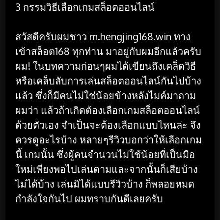
3 กรรมวิธีเลือกเกมสล็อตออนไลน์
สวัสดีครับผมชาว m.hengjing168.win ทาง
เข้าสล็อต168 ทุกท่าน มาอยู่กับผมอีกแล้วครับ
ผม! ในบทความก่อนๆผมได้เขียนถึงเคล็ดวิธี
หรือเคล็บลับการเล่นสล็อตออนไลน์กันไปบ้าง
แล้ว ซึ่งก็มีคนไม่ใช่น้อยข้างหลังไมค์มาถาม
ผมว่า แล้วถ้าเกิดต้องเลือกเกมสล็อตออนไลน์
ด้วยตัวเอง จำเป็นจะต้องเลือกแบบไหนล่ะ จึง
ควรดูอะไรบ้าง หลายๆรีวิวบอกว่าให้เลือกเกม
นี้ เกมนั้น ซึ่งผู้คนจำนวนไม่ใช้น้อยที่เป็นมือ
ใหม่เพียงพอไปเล่นตามและจากนั้นก็เสียบ้าง
ไม่ได้บ้าง เล่นมิได้แบบรีวิวบ้าง ก็พลอยหมด
กำลังใจกันไป ผมทราบกันดีเลยครับ