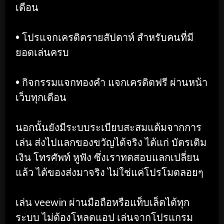
เดือน
• โปรแจกเครดิตรายสัปดาห์ สำหรับคนที่มี
ยอดเล่นครบ
• กิจกรรมแจกทองคำ แจกเครดิตฟรี ผ่านหน้า
เว็บทุกเดือน
นอกนั้นยังมีระบบระเบียบสะสมแต้มจากการ
เล่น ส่งไปแลกของขวัญได้จริง ได้แก่ บัตรเติม
เงิน โทรศัพท์ หูฟัง ซึ่งเราทดสอบแลกเปลี่ยน
แล้ว ได้ของส่งมาจริง ไม่ใช่แค่โปรโมตลอยๆ
เล่น veewin ผ่านมือถือหรือแท็บเล็ตได้ทุก
ระบบ ไม่ต้องโหลดแอป เล่นจากโปรแกรม