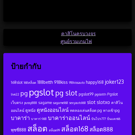
…
Posted in
คาสิโนครบวงจร
Tagged
ศูนย์รวมเกมไพ่
ป้ายกำกับ
joker123
918kiss
188betth
happy168
168slot
168สล็อต
918kissauto
pgslot
pg slot
pg
pgslot99
Pgslot
live22
pgslotth
slot
slotxo
เว็บตรง
sagame
คาสิโน
pussy888
sagame168
sexyauto168
ดูหนังออนไลน์
ดูหนัง
ออนไลน์
ทดลองเล่นสล็อต pg
ทางเข้าpg
บาคาร่าออนไลน์
บาคาร่า
บาคาร่า168
ปันโปร777
ปั่นแตก66
สล็อต
สล็อต168
สล็อต888
พุซซี่888
สล็อต99