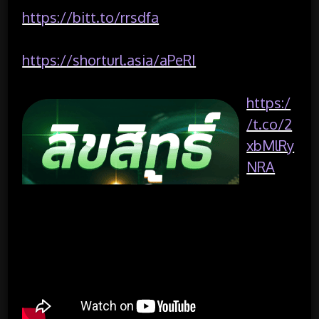
https://bitt.to/rrsdfa
https://shorturl.asia/aPeRI
https:/
/t.co/2
xbMlRy
NRA