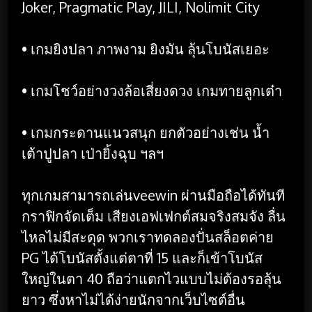
Joker, Pragmatic Play, JILI, Nolimit City
• เกมยิงปลา ภาพงาม ยิงมัน ลุ้นโบนัสเยอะ
• เกมโชว์อย่างวงล้อเสี่ยงดวง เกมทายลูกเต๋า
• เกมกระดานแนวสนุก ยกตัวอย่างเช่น น้ำ
เต้าปูปลา เป่ายิ้งฉุบ ฯลฯ
ทุกเกมสามารถเล่นveewin ผ่านมือถือได้ทันที
กราฟิกจัดเต็ม เสียงเอฟเฟกต์สมจริงสมจัง ลื่น
ไหลไม่มีสะดุด พวกเราทดลองปั่นสล็อตค่าย
PG ได้โบนัสตั้งแต่ตาที่ 15 และก็เข้าโบนัส
ใหญ่ในตา 40 ถือว่าแตกไวแบบไม่ต้องรอลุ้น
ยาว ซึ่งหาไม่ได้ง่ายนักจากเว็บไซต์อื่น