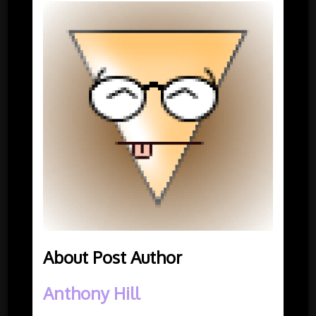
About Post Author
Anthony Hill