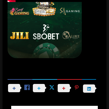
Share