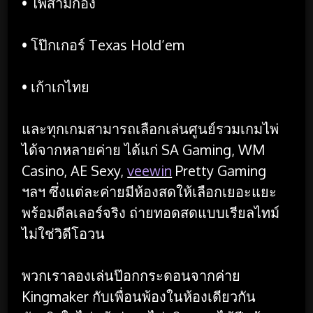
• ไพ่สามกอง
• โป๊กเกอร์ Texas Hold’em
• เก้าเกไทย
และทุกเกมสามารถเลือกเล่นศูนย์รวมเกมไพ่
ได้จากหลายค่าย ได้แก่ SA Gaming, WM
Casino, AE Sexy,
veewin
Pretty Gaming
ฯลฯ ซึ่งแต่ละค่ายมีห้องสดให้เลือกเยอะแยะ
พร้อมดีลเลอร์จริง ถ่ายทอดสดแบบเรียลไทม์
ไม่ใช่วิดีโอวน
พวกเราลองเล่นป๊อกกระดอนจากค่าย
Kingmaker กับเพื่อนพ้องในห้องเดียวกัน