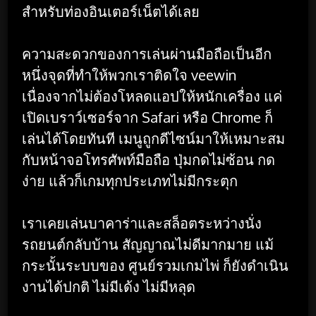
สำหรับท่องอินเตอร์เน็ตได้เลย
ความสะดวกของการเล่นผ่านมือถือเป็นอีก
หนึ่งจุดที่ทำให้พวกเราติดใจ veewin
เนื่องจากไม่ต้องโหลดแอปให้หนักเครื่อง แค่
เปิดเบราว์เซอร์จาก Safari หรือ Chrome ก็
เล่นได้โดยทันที เมนูถูกดีไซน์มาให้เหมาะสม
กับหน้าจอโทรศัพท์มือถือ ปุ่มกดไม่ซ้อน กด
ง่าย แล้วก็เกมทุกประเภทไม่มีกระตุก
เราเคยเล่นบาคาร่าและสล็อตระหว่างนั่ง
รถยนต์กลับบ้าน สัญญาณไม่ดีมากมาย แม้
กระนั้นระบบของ ศูนย์รวมเกมไพ่ ก็ยังดำเนิน
งานได้ปกติ ไม่มีเด้ง ไม่มีหลุด