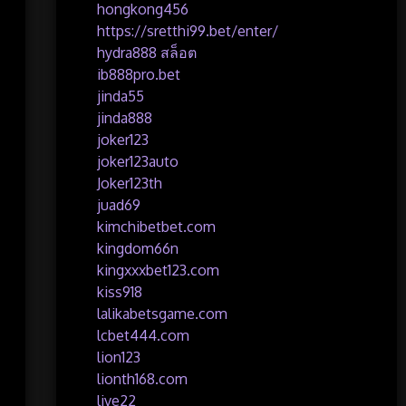
hongkong456
https://sretthi99.bet/enter/
hydra888 สล็อต
ib888pro.bet
jinda55
jinda888
joker123
joker123auto
Joker123th
juad69
kimchibetbet.com
kingdom66n
kingxxxbet123.com
kiss918
lalikabetsgame.com
lcbet444.com
lion123
lionth168.com
live22