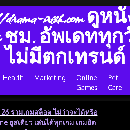
://drama-irish.com ดูห
 ชม. อัพเดททุก
ไม่มีตกเทรนด์
รวมเกมสล็อต
Health
Marketing
Online
Pet
Games
Care
 26 รวมเกมสล็อต ไม่ว่าจะได้หรือ
ne ยูสเดียว เล่นได้ทุกเกม เกมฮิต