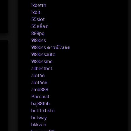
1xbetth
1xbit
55slot
55สล็อต
888pg
918kiss
918kiss ดาวน์โหลด
918kissauto
918kissme
allbestbet
alot66
alot666
amb888
Baccarat
baj88thb
betflixtikto
betway
bkkwin