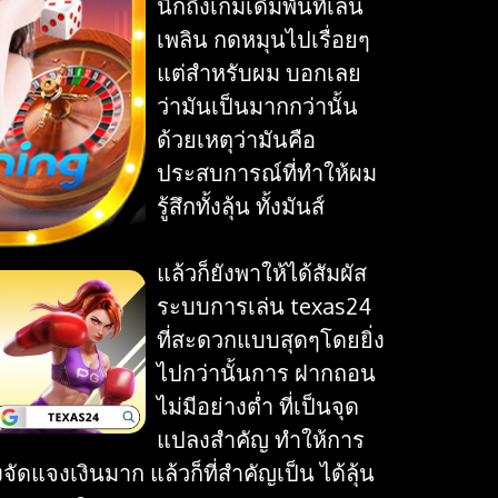
นึกถึงเกมเดิมพันที่เล่น
เพลิน กดหมุนไปเรื่อยๆ
แต่สำหรับผม บอกเลย
ว่ามันเป็นมากกว่านั้น
ด้วยเหตุว่ามันคือ
ประสบการณ์ที่ทำให้ผม
รู้สึกทั้งลุ้น ทั้งมันส์
แล้วก็ยังพาให้ได้สัมผัส
ระบบการเล่น texas24
ที่สะดวกแบบสุดๆโดยยิ่ง
ไปกว่านั้นการ ฝากถอน
ไม่มีอย่างต่ำ ที่เป็นจุด
แปลงสำคัญ ทำให้การ
งจัดแจงเงินมาก แล้วก็ที่สำคัญเป็น ได้ลุ้น