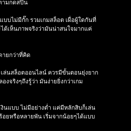
ก็ตามกดสปิน
ไม่มีกั๊ก รวมเกมสล็อต เผื่อผู้ใดกันที่
ได้เห็นภาพจริงว่ามันน่าสนใจมากแค่
ดายกว่าที่คิด
ะเล่นสล็อตออนไลน์ ควรมีขั้นตอนยุ่งยาก
งจริงๆถึงรู้ว่า มันง่ายยิ่งกว่าเกม
กเงินแบบ ไม่มีอย่างต่ำ แค่มีหลักสิบก็เล่น
ร้อยหรือหลายพัน เริ่มจากน้อยๆได้แบบ