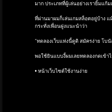
มาก ประเภทที่ผู้เล่นอย่างเรายิ้มแ
ที่ผ่านมาผมก็เล่นเกมสล็อตอยู่บ้าง แ
กระทั่งเพื่อนฝูงแนะนำว่า
“ทดลองเว็บแห่งนี้ดูดิ สมัครง่าย โบนั
พอใช้ยินแบบงี้ผมเลยทดลองกดเข้าไ
• หน้าเว็บไซต์ใช้งานง่าย