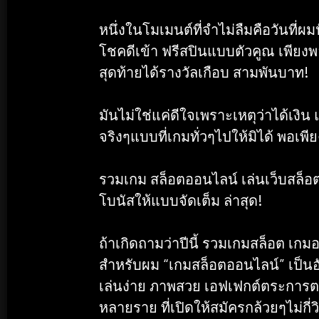
หนึ่งในโมเมนต์ที่จำไม่ลืมคือวันที่ผม
โชคดีเข้า ฟรีสปินแบบตัวคูณ เพียงพอ
สุดท้ายได้รางวัลเกือบ สามพันบาท!
มันไม่ใช่แค่ดีใจเพราะเหตุว่าได้เงิน
จริงๆแบบที่เกมทั่วๆไปให้มิได้ พอเพ
รวมเกม สล็อตออนไลน์ เล่นเว็บสล็
โบนัสให้แบบจัดเต็ม ล่าสุด!
ถ้าเกิดถามว่าปีนี้ รวมเกมสล็อต เก
สำหรับผม “เกมสล็อตออนไลน์” เป็นอั
เล่นง่าย ภาพสวย เอฟเฟกต์ตระการตา
หลายราย ที่เปิดให้สมัครกล้วยๆไม่ก