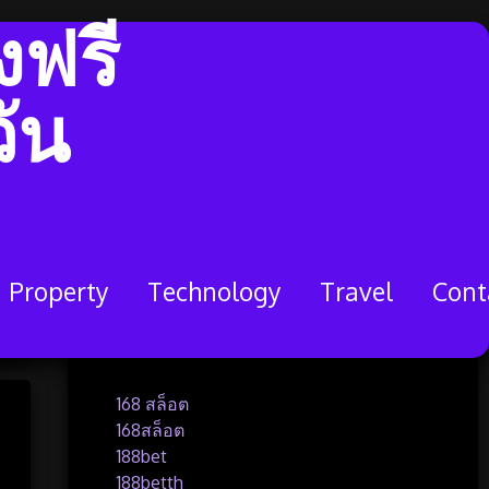
นังฟรี
วัน
ค้นหา
สำหรับ:
Property
Technology
Travel
Cont
หมวดหมู่
168 สล็อต
168สล็อต
188bet
188betth