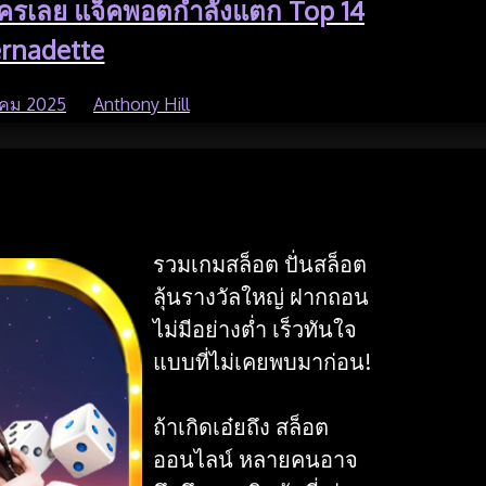
ครเลย แจ็คพอตกำลังแตก Top 14
ernadette
าคม 2025
by
Anthony Hill
รวมเกมสล็อต ปั่นสล็อต
ลุ้นรางวัลใหญ่ ฝากถอน
ไม่มีอย่างต่ำ เร็วทันใจ
แบบที่ไม่เคยพบมาก่อน!
ถ้าเกิดเอ๋ยถึง สล็อต
ออนไลน์ หลายคนอาจ