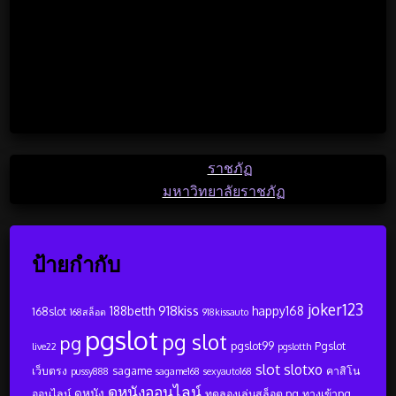
Sleepy
Angry
Surprise
0
%
0
%
0
%
…
Posted in
ราชภัฏ
Tagged
มหาวิทยาลัยราชภัฏ
ป้ายกำกับ
joker123
918kiss
188betth
happy168
168slot
168สล็อต
918kissauto
pgslot
pg slot
pg
pgslot99
Pgslot
live22
pgslotth
slot
slotxo
เว็บตรง
sagame
คาสิโน
pussy888
sagame168
sexyauto168
ดูหนังออนไลน์
ดูหนัง
ออนไลน์
ทดลองเล่นสล็อต pg
ทางเข้าpg