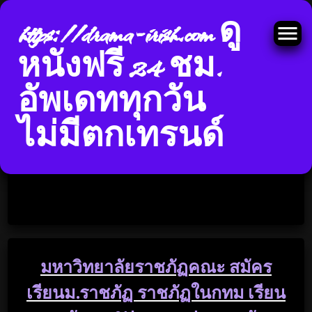
https://drama-irish.com ดู
หนังฟรี 24 ชม.
อัพเดททุกวัน
Skip
ไม่มีตกเทรนด์
to
ป้ายกำกับ:
มหาวิทยาลัย
content
ราชภัฏ
มหาวิทยาลัยราชภัฏคณะ สมัคร
เรียนม.ราชภัฏ ราชภัฏในกทม เรียน