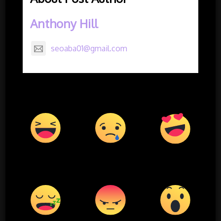
Anthony Hill
seoaba01@gmail.com
Happy
Sad
Excited
0
%
0
%
0
%