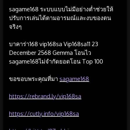
sagame168 ระบบแบบไม่มีอย่างต่ำช่วยให้
ปรับการเล่นได้ตามอารมณ์และงบของตน
จริงๆ
บาคาร่า168 vip168sa Vip168sa11 23
December 2568 Gemma โอนไว
sagame168ไม่จำกัดยอดโอน Top 100
ขอขอบพระคุณที่มา
sagame168
https://rebrand.ly/vip168sa
https://cutly.info/vip168sa