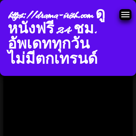
https://drama-irish.com ดู
หนังฟรี 24 ชม.
อัพเดททุกวัน
Skip
ไม่มีตกเทรนด์
Slot168 บาคาร่าออนไลน์ สล็อต
to
content
ออนไลน์ เล่นง่าย ได้เงินจริง Top 71
by Gemma Vip168sa11 แนะนำเพื่อน
รับทันที 0.8% พูดคุยกับดีลเลอร์สดๆ
สปีดบาคาร่า เกมไว ลุ้นมันส์
Vip168sa มีทุกอย่างให้คุณเลือกเล่น
21 ธ.ค. 2026