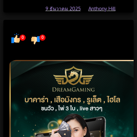
Posted on
9 ธันวาคม 2025
by
Anthony Hill
0
0
Read Time:
5 Minute, 37 Second