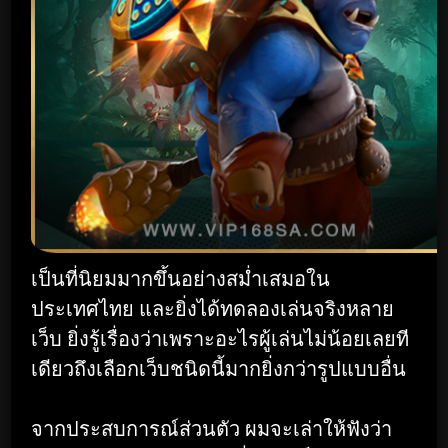
เป็นที่นิยมมากขึ้นอย่างสม่ำเสมอใน
ประเทศไทย และยิ่งได้ทดลองเล่นจริงหลาย
เว็บ ยิ่งรู้เรื่องว่าเพราะอะไรผู้เล่นไม่น้อยเลยที
เดียวถึงเลือกเว็บชนิดนี้มากยิ่งกว่ารูปแบบอื่น
จากประสบการณ์ส่วนตัว ผมจะเล่าให้ฟังว่า