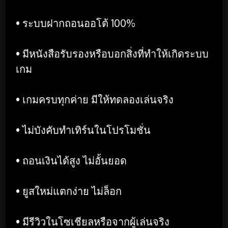
• ระบบฝากถอนออโต้ 100%
• มีหนังสือรับรองหรือบอกสิ่งที่ทำให้เกิดระบบ
เกม
• เกมครบทุกค่าย มีให้ทดลองเล่นจริง
• ไม่บังคับทำเทิร์นในโปรโมชั่น
• ถอนเงินได้สูง ไม่อั้นยอด
• ยูสใหม่แตกง่าย ไม่ล็อก
• มีรีวิวในโซเชียลหรือจากผู้เล่นจริง