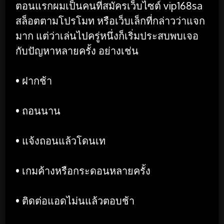
ตอนแรกผมเป็นคนที่สมัครเว็บไซต์ vip168sa
สล็อตตามโปรโมท หรือเว็บเล็กที่กล่าวว่าแจก
มาก แต่ว่าเล่นไปครู่หนึ่งก็เริ่มประสบพบเจอ
กับปัญหาหลายครั้ง อย่างเช่น
• ฝากช้า
• ถอนนาน
• แจ้งถอนแล้วโดนเท
• เกมค้างหรือกระดอนหลายครั้ง
• ติดต่อแอดไม่นแล้วตอบช้า