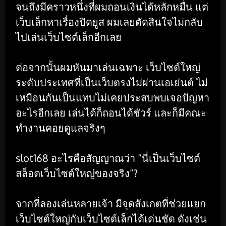
จนถึงมีคราวหนึ่งที่ผมถอนเงินได้หลักหมื่น แต่
เว็บเล็กหาเรื่องปิดยูส ผมเลยตัดสินใจไม่กลับ
ไปเล่นเว็บไซต์เล็กอีกเลย
ต่อจากนั้นผมหันมาเล่นเฉพาะ เว็บไซต์ใหญ่
ระดับประเทศที่เป็นเว็บตรงไม่ผ่านเอเย่นต์ ไม่
เหมือนกันเป็นแทบไม่เคยประสบพบเจอปัญหา
อะไรอีกเลย เล่นได้ก็ถอนได้ชัวร์ และก็มีคณะ
ทำงานคอยดูแลจริงๆ
slot168 อะไรคือสัญญาณว่า “นี่เป็นเว็บไซต์
สล็อตเว็บไซต์ใหญ่ของจริง”?
จากที่ลองเล่นหลายเจ้า มีจุดสังเกตที่ช่วยแยก
เว็บไซต์ใหญ่กับเว็บไซต์เล็กได้เด่นชัด ดังเช่น