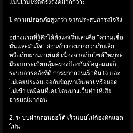
แบบเว็บไซต์ตรงถึงดีมากกว่า?
1. ความปลอดภัยสูงกว่า จากประสบการณ์จริง
อย่างแรกที่รู้สึกได้ตั้งแต่เริ่มเล่นคือ “ความเชื่อ
มั่นและมั่นใจ” ค่อนข้างจะมากกว่าเว็บเล็ก
หรือเว็บผ่านเอเย่นต์ เนื่องจากเว็บไซต์ใหญ่จะ
มีระบบระเบียบคุ้มครองป้องกันข้อมูลและก็
ระบบการคลังที่ดี การฝากถอนเร็วทันใจ และ
ไม่เคยประสบเจอกับปัญหาเงินหายหรือยอด
ไม่เข้า เหมือนที่เคยโดนบางเว็บทำให้เสีย
อารมณ์มาก่อน
2. ระบบฝากถอนออโต้ เร็วแบบไม่ต้องทักแอด
ไม่น