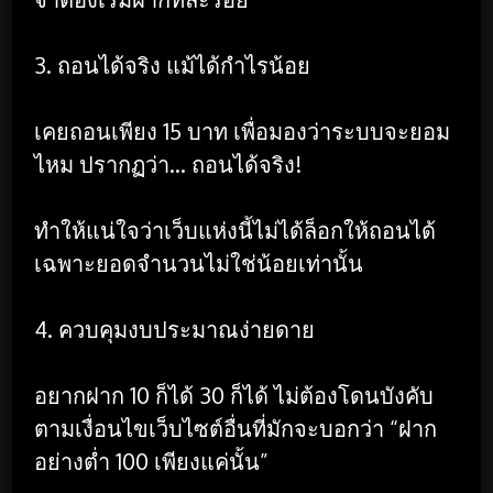
3. ถอนได้จริง แม้ได้กำไรน้อย
เคยถอนเพียง 15 บาท เพื่อมองว่าระบบจะยอม
ไหม ปรากฏว่า… ถอนได้จริง!
ทำให้แน่ใจว่าเว็บแห่งนี้ไม่ได้ล็อกให้ถอนได้
เฉพาะยอดจำนวนไม่ใช่น้อยเท่านั้น
4. ควบคุมงบประมาณง่ายดาย
อยากฝาก 10 ก็ได้ 30 ก็ได้ ไม่ต้องโดนบังคับ
ตามเงื่อนไขเว็บไซต์อื่นที่มักจะบอกว่า “ฝาก
อย่างต่ำ 100 เพียงแค่นั้น”