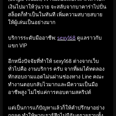
เงินไปมาให้วุ่นวาย จะสลับจากบาคาร่าไปปั่น
สล็อตก็ทำเป็นในทันที เพิ่มความสบายสบาย
ให้ผู้เล่นเป็นอย่างมาก
บริการระดับมืออาชีพ:
sexy168
ดูแลราวกับ
แขก VIP
อีกหนึ่งปัจจัยที่ทำให้ sexy168 ต่างจากเว็บ
ทั่วไปคือ งานบริการ ครับ จากที่ผมได้ทดลอง
ทักสอบถามแอดไม่นผ่านช่องทาง Line คณะ
ทำงานตอบกลับไวมากและมีความเป็นมือ
อาชีพสูง ไม่ใช่แค่การตอบตามสคริปต์
แต่เป็นการแก้ปัญหาแล้วก็ให้คำปรึกษาอย่าง
ถูกจุด ทำให้พวกเรารู้สึกไม่มีอันตรายรวมทั้ง