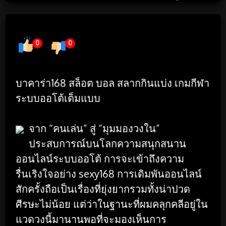
0
0
Read Time:
5 Minute, 18 Second
บาคาร่า168 สล็อต บอล สลากกินแบ่ง เกมกีฬา
ระบบออโต้เต็มแบบ
จาก “คนเล่น” สู่ “มุมมองวงใน”
ประสบการณ์บนโลกความสนุกสนาน
ออนไลน์ระบบออโต้ การจะเข้าถึงความ
รื่นเริงใจอย่าง sexy168 การเดิมพันออนไลน์
สักครั้งถือเป็นเรื่องที่ยุ่งยากรวมทั้งน่าปวด
ศีรษะไม่น้อย แต่ว่าในฐานะที่ผมคลุกคลีอยู่ใน
แวดวงนี้มานานพอที่จะมองเห็นการ