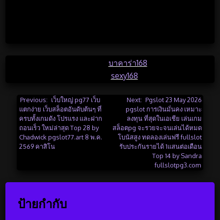
Posted in
บาคาร่า168
Tagged
sexy168
แนะแนว
Previous:
เว็บใหญ่ pg77 เว็บ
Next:
Pgslot 23 May 2026
แตกง่าย เว็บสล็อตอันดับต้นๆ ที่
pgslot การเงินมั่นคง เหมาะ
เรื่อง
ครบทั้งเกมดัง โปรแรง และฝาก
ลงทุน ที่สุดในเอเชีย เล่นเกม
ถอนเร็ว ใหม่ล่าสุด Top 28 by
สล็อตpg จะรวยจะจนเล่นได้หมด
Chadwick pgslot77.art 8 พ.ค.
โบนัสสูง ทดลองเล่นฟรี fullslot
2569 คาสิโน
รับประกันรายได้ 1แสนต่อเดือน
Top 14 by Sandra
fullslotpg3.com
ป้ายกำกับ