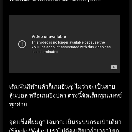
เดิมพันกีฬาแล้วก็เกมอื่นๆ: ไม่ว่าจะเป็นสาย
ลุ้นบอล หรือเกมยิงปลา ตรงนี้จัดเต็มทุกแมตช์
ทุกค่าย
จุดแข็งที่ผมถูกใจมาก: เป็นระบบกระเป๋าเดียว
(Single Wallet) เราไม่ต้องเสียเวล่ำเวลาโยก