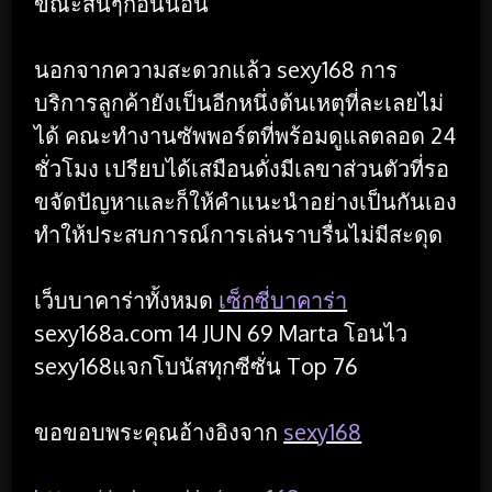
ขณะสั้นๆก่อนนอน
นอกจากความสะดวกแล้ว sexy168 การ
บริการลูกค้ายังเป็นอีกหนึ่งต้นเหตุที่ละเลยไม่
ได้ คณะทำงานซัพพอร์ตที่พร้อมดูแลตลอด 24
ชั่วโมง เปรียบได้เสมือนดั่งมีเลขาส่วนตัวที่รอ
ขจัดปัญหาและก็ให้คำแนะนำอย่างเป็นกันเอง
ทำให้ประสบการณ์การเล่นราบรื่นไม่มีสะดุด
เว็บบาคาร่าทั้งหมด
เซ็กซี่บาคาร่า
sexy168a.com 14 JUN 69 Marta โอนไว
sexy168แจกโบนัสทุกซีซั่น Top 76
ขอขอบพระคุณอ้างอิงจาก
sexy168