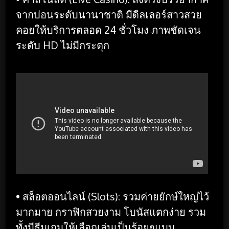
จากบ่อนระดับนานาชาติ มีดีลเลอร์สาวสวย
คอยให้บริการตลอด 24 ชั่วโมง ภาพชัดเจน
ระดับ HD ไม่มีกระตุก
• สล็อตออนไลน์ (Slots): รวมค่ายยักษ์ใหญ่ไว้
มากมาย กราฟิกสวยงาม โบนัสแตกง่าย รวม
ทั้งมีธีมเกมให้เลือกเล่นเป็นร้อยๆแบบ