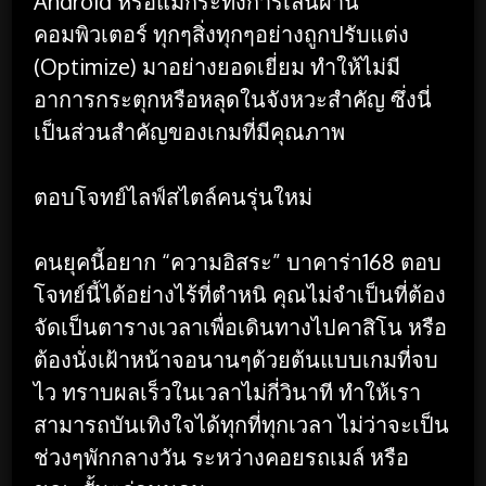
Android หรือแม้กระทั้งการเล่นผ่าน
คอมพิวเตอร์ ทุกๆสิ่งทุกๆอย่างถูกปรับแต่ง
(Optimize) มาอย่างยอดเยี่ยม ทำให้ไม่มี
อาการกระตุกหรือหลุดในจังหวะสำคัญ ซึ่งนี่
เป็นส่วนสำคัญของเกมที่มีคุณภาพ
ตอบโจทย์ไลฟ์สไตล์คนรุ่นใหม่
คนยุคนี้อยาก “ความอิสระ” บาคาร่า168 ตอบ
โจทย์นี้ได้อย่างไร้ที่ตำหนิ คุณไม่จำเป็นที่ต้อง
จัดเป็นตารางเวลาเพื่อเดินทางไปคาสิโน หรือ
ต้องนั่งเฝ้าหน้าจอนานๆด้วยต้นแบบเกมที่จบ
ไว ทราบผลเร็วในเวลาไม่กี่วินาที ทำให้เรา
สามารถบันเทิงใจได้ทุกที่ทุกเวลา ไม่ว่าจะเป็น
ช่วงๆพักกลางวัน ระหว่างคอยรถเมล์ หรือ