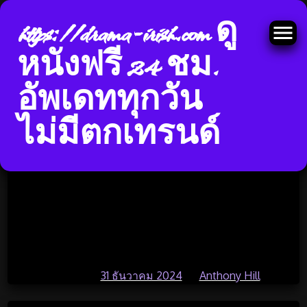
https://drama-irish.com ดู
หนังฟรี 24 ชม.
อัพเดททุกวัน
Skip
ไม่มีตกเทรนด์
Sbobet168 บริการเกมสล็อตเครดิต
to
content
ฟรีTop 94 by Paul
thaisbobet168.com ทุกยอดฝาก
10% รองรับวอเล็ท Joker123 sbobet
แตกง่ายทุกสปิน 2 February 2567
Posted on
31 ธันวาคม 2024
by
Anthony Hill