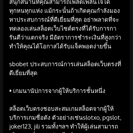
สนุกสนานที่คุณสามารถเพลิดเพลินใจได้
ทุกหนทุกแห่ง แม้กระนั้นถ้าเกิดคุณกำลังมอง
หาประสบการณ์ที่ดีเยี่ยมที่สุด อย่าพลาดที่จะ
ทดลองเล่นสล็อตเว็บไซต์ตรงที่ได้รับการกา
รันตีว่าแตกจริง มีอัตราการชำระเงินที่สูงกว่า
ทำให้คุณได้โอกาสได้รับแจ็คพอตง่ายขึ้น
sbobet ประสบการณ์การเล่นสล็อตเว็บตรงที่
ดีเยี่ยมที่สุด
• เกมนานัปการจากผู้ให้บริการชั้นหนึ่ง
สล็อตเว็บตรงชอบสะสมเกมสล็อตจากผู้ให้
บริการเกมชื่อดัง ตัวอย่างเช่นslotxo, pgslot,
joker123, jili รวมทั้งฯลฯ ทำให้ผู้เล่นสามารถ