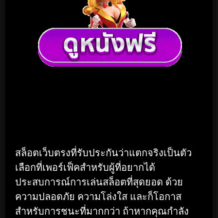
สล็อตเว็บตรงที่รับประกันว่าแตกจริงเป็นตัว
เลือกที่เพอร์เฟ็คสำหรับผู้ที่อยากได้
ประสบการณ์การเล่นสล็อตที่สุดยอด ด้วย
ความปลอดภัย ความโล่งใส และก็โอกาส
สำหรับการชนะที่มากกว่า ถ้าหากคุณกำลัง