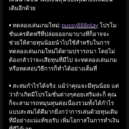
เดิมอีกด้วย
• ทดลองเล่นเกมใหม่:
pussy888play
โปรโม
ชั่นเครดิตฟรีที่ปล่อยออกมาบางทีก็อาจจะ
ช่วยให้สายทุนน้อยนำไปใช้สำหรับในการ
ทดลองเล่นเกมใหม่ได้ตามปรารถนา โดยไม่
ต้องกลัวว่าจะเสียทุนที่มีไป จะทดลองเล่นเกม
หรือทดสอบวิธีการก็ทำได้อย่างเต็มที่
• สะสมกำไรได้จริง: แม้ว่าคุณจะมีทุนน้อย แต่
ว่าถ้าเกิดมีโปรโมชั่นต่างๆคอยเสริมล่ะก็ คุณ
ก็จะสามารถหมุนทุนต่อเนื่องรวมทั้งได้กำไร
แบบสะสมได้ดีมากยิ่งกว่าการเล่นด้วยทุนเดิม
ที่มีอย่างแน่แท้ขอรับ เพิ่มโอกาสในการทำเงิน
ที่ดีได้เลย