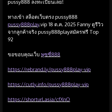
pussy888 ลงทะเบียนเลย!
ทางเข้า สล็อตเว็บตรง pussy888
pussy888play
.vip 18 ต.ค. 2025 Fanny ดูรีวิว
จากลูกค้าจริง pussy888playสมัครฟรี Top
92
ขอขอบคุณเว็บ
พุซซี่888
https://rebrand.ly/pussy888play-vip
https://cutly.info/pussy888play-vip
https://shorturl.asia/cfXnO