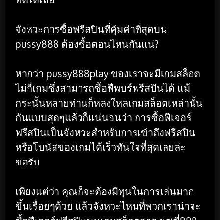
จังหวะการซื้อฟรีสปินที่คุ้มค่าที่สุดบน
pussy888 ต้องซื้อตอนไหนกันแน่?
หากว่า pussy888play ของเราจะมีเกมสล็อต
ไม่กี่เกมซึ่งสามารถซื้อฟีพบร์ฟรีสปินได้ แม้
กระนั้นหลายท่านก็หลงใหลเกมสล็อตเหล่านั้น
กันแบบสุดๆแล้วก็แน่นอนว่า การซื้อฟีเจอร์
ฟรีสปินเป็นจังหวะสำหรับการเข้าถึงฟรีสปิน
หรือโบนัสของเกมได้เร็วทันใจที่สุดเลยล่ะ
ขอรับ
เพียงแต่ว่า คุณก็จะต้องมีทุนในการเล่นมาก
ขึ้นเรื่อยๆด้วย แล้วจังหวะไหนที่พวกเราน่าจะ