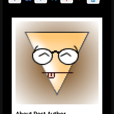
About Post Author