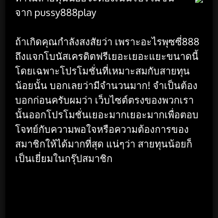
จาก pussy888play
ถ้าเกิดคุณกำลังสงสัยว่า เพราะอะไรพุซซี่888
ถึงแจกโบนัสเครดิตฟรีเยอะเยอะแยะขนาดนี้
โดยเฉพาะโปรโมชั่นที่เหมาะสมกับสายทุน
น้อยนั้น บอกเลยว่ามีจำนวนมาก! จำเป็นต้อง
บอกก่อนครับผมว่า เว็บไซต์ตรงของพวกเรา
นั้นออกโปรโมชั่นเยอะมากเยอะมากเพื่อตอบ
โจทย์กับความพอใจหรือความต้องการของ
สมาชิกให้ได้มากที่สุด แน่ๆว่า สายทุนน้อยก็
เป็นเยี่ยมในกรุ๊ปสมาชิก