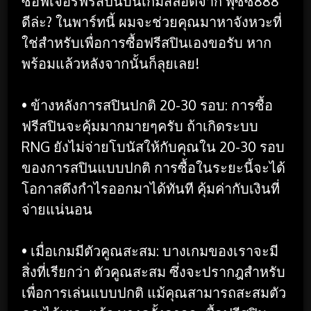
ซื้อฟีเจอร์ฟรีสปินบนเกมสล็อตจาก พุซซี่888
ดีล่ะ? ในพาร์ทนี้ ผมจะช่วยคุณมาหาจังหวะที่
ใช่สำหรับเพื่อการซื้อฟรีสปินเองขอรับ หาก
พร้อมแล้วหลังจากนั้นก็ลุยเลย!
• ข้างหลังการสปินปกติ 20-30 รอบ: การซื้อ
ฟรีสปินจะคุ้มมากมายๆครับ ถ้าเกิดระบบ
RNG ยังไม่จ่ายโบนัสให้กับคุณใน 20-30 รอบ
ของการสปินแบบปกติ การซื้อในระยะนี้จะได้
โอกาสดึงกำไรออกมาได้ทันที คุ้มค่ากับเงินที่
จ่ายแน่นอน
• เมื่อเกมมีตัวคูณสะสม: บางเกมของเราจะมี
สิ่งที่เรียกว่า ตัวคูณสะสม ซึ่งจะปรากฎสำหรับ
เพื่อการเล่นแบบปกติ แม้คุณสามารถสะสมตัว