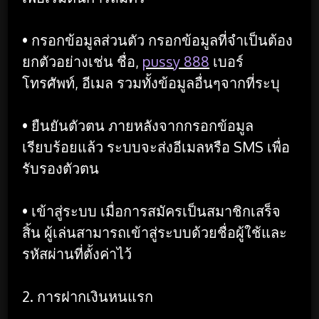
• กรอกข้อมูลส่วนตัว กรอกข้อมูลที่จำเป็นต้อง
ยกตัวอย่างเช่น ชื่อ,
pussy 888
เบอร์
โทรศัพท์, อีเมล รวมทั้งข้อมูลอื่นๆจากที่ระบุ
• ยืนยันตัวตน ภายหลังจากกรอกข้อมูล
เรียบร้อยแล้ว ระบบจะส่งอีเมลหรือ SMS เพื่อ
รับรองตัวตน
• เข้าสู่ระบบ เมื่อการสมัครเป็นสมาชิกเสร็จ
สิ้น ผู้เล่นสามารถเข้าสู่ระบบด้วยชื่อผู้ใช้และ
รหัสผ่านที่ตั้งค่าไว้
2. การฝากเงินหนแรก