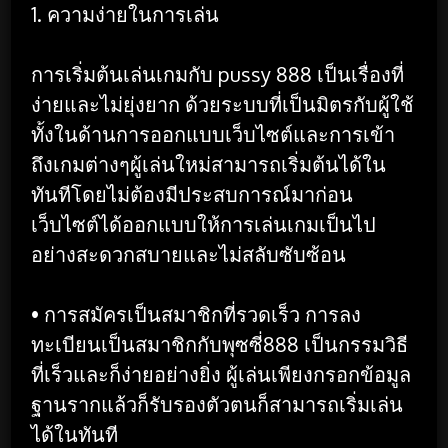
1. ความง่ายในการเล่น
การเริ่มต้นเล่นเกมกับ pussy 888 เป็นเรื่องที่
ง่ายและไม่ยุ่งยาก ด้วยระบบที่เป็นมิตรกับผู้ใช้
ทั้งในด้านการออกแบบเว็บไซต์และการเข้า
ถึงเกมต่างๆผู้เล่นใหม่สามารถเริ่มต้นได้ใน
ทันทีโดยไม่ต้องมีประสบการณ์มาก่อน
เว็บไซต์ได้ออกแบบให้การเล่นเกมเป็นไป
อย่างสะดวกสบายและไม่สลับซับซ้อน
• การสมัครเป็นสมาชิกที่รวดเร็ว การลง
ทะเบียนเป็นสมาชิกกับพุซซี่888 เป็นกรรมวิธี
ที่เร็วและก็ง่ายอย่างยิ่ง ผู้เล่นเพียงกรอกข้อมูล
ฐานรากแล้วก็รับรองตัวตนก็สามารถเริ่มเล่น
ได้ในทันที