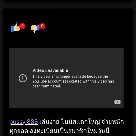
0
0
Read Time:
5 Minute, 41 Second
pussy 888
เล่นง่าย โบนัสแตกใหญ่ จ่ายหนัก
ทุกยอด ลงทะเบียนเป็นสมาชิกใหม่วันนี้