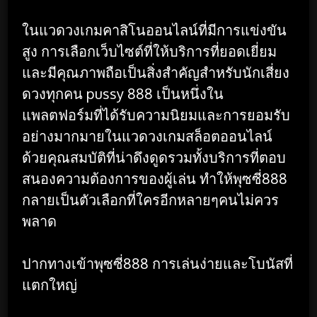
ในแวดวงเกมคาสิโนออนไลน์ที่มีการแข่งขัน
สูง การเลือกเว็บไซต์ที่ให้บริการที่ยอดเยี่ยม
และมีคุณภาพถือเป็นสิ่งสำคัญสำหรับนักเสี่ยง
ดวงทุกคน pussy 888 เป็นหนึ่งใน
แพลตฟอร์มที่ได้รับความนิยมและการยอมรับ
อย่างมากมายในแวดวงเกมสล็อตออนไลน์
ด้วยคุณสมบัติที่น่าดึงดูดรวมทั้งบริการที่ตอบ
สนองความต้องการของผู้เล่น ทำให้พุซซี่888
กลายเป็นตัวเลือกที่ใครอีกหลายๆคนไม่ควร
พลาด
ปากทางเข้าพุซซี่888 การเล่นง่ายและโบนัสที่
แตกใหญ่