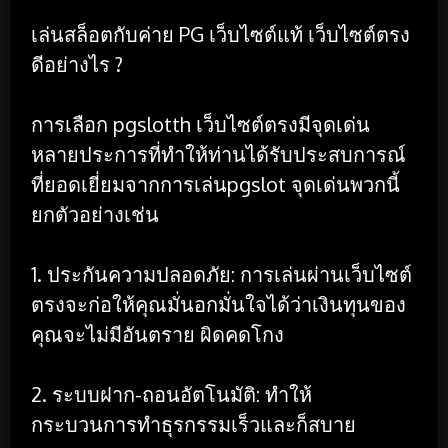
เล่นสล็อตกับค่าย PG เว็บไซต์แท้ เว็บไซต์ตรง
ดีอย่างไร ?
การเลือก pgslotth เว็บไซต์ตรงมีจุดเด่น
หลายประการที่ทำให้ท่านได้รับประสบการณ์
ที่ยอดเยี่ยมจากการเล่นpgslot จุดเด่นพวกนี้
ยกตัวอย่างเช่น
1. ประกันความปลอดภัย: การเล่นผ่านเว็บไซต์
ตรงจะก่อให้คุณมั่นอกมั่นใจได้ว่าเงินทุนของ
คุณจะไม่มีอันตราย ผิดคดโกง
2. ระบบฝาก-ถอนอัตโนมัติ: ทำให้
กระบวนการทำธุรกรรมเร็วและก็สบาย