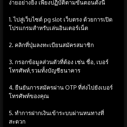
ง่ายอย่างยิ่ง เพียงปฏิบัติตามขั้นตอนดังนี้
1. ไปสู่เว็บไซต์ pg slot เว็บตรง ด้วยการเปิด
โปรแกรมสำหรับเล่นอินเตอร์เน็ต
2. คลิกที่ปุ่มลงทะเบียนสมัครสมาชิก
3. กรอกข้อมูลส่วนตัวที่ต้อง เช่น ชื่อ, เบอร์
โทรศัพท์,รวมทั้งบัญชีธนาคาร
4. ยืนยันการสมัครผ่าน OTP ที่ส่งไปยังเบอร์
โทรศัพท์ของคุณ
5. ทำการฝากเงินเข้าระบบผ่านหนทางที่
สะดวก