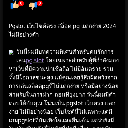
0
0
Read Time:
5 Minute, 17 Second
Pgslot เว็บไซต์ตรง สล็อต pg แตกง่าย 2024
ไม่มีอย่างต่ำ
วันนี้ผมมีบทความพิเศษสำหรับคนรักการ
เล่น
pg slot
โดยเฉพาะสำหรับผู้ที่กำลังมอง
หาเว็บที่มีความน่าเชื่อถือ ไม่มีอันตราย รวม
ทั้งมีโอกาสชนะสูง แม้คุณเคยรู้สึกผิดหวังจาก
การเล่นสล็อตpgที่ไม่แตกง่าย หรือมีอย่างน้อย
สำหรับในการฝาก-ถอนที่ยุ่งยาก วันนี้ผมมีคำ
ตอบให้กับคุณ โน่นเป็น pgslot เว็บตรง แตก
ง่าย ไม่มีอย่างน้อย เว็บไซต์นี้ไม่เฉพาะแต่มี
เกมpgslotที่บันเทิงใจและตื่นเต้น แต่ว่ายังมี