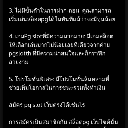
3. ไม่มีขั้นต่ำในการฝาก-ถอน: คุณสามารถ
เริ่มเล่นสล็อตpgได้ในทันทีแม้ว่าจะมีทุนน้อย
4. เกมPg slotที่มีความมากมาย: มีเกมสล็อต
ให้เลือกเล่นมากไม่น้อยเลยทีเดียวจากค่าย
pgslotth ที่มีความน่าสนใจและก็กราฟิก
สวยงาม
5. โปรโมชั่นพิเศษ: มีโปรโมชั่นล้นหลามที่
ช่วยเพิ่มโอกาสในการชนะรวมทั้งทำเงิน
สมัคร pg slot เว็บตรงได้เช่นไร
การสมัครเป็นสมาชิกกับ สล็อตpg เว็บไซต์นั่น