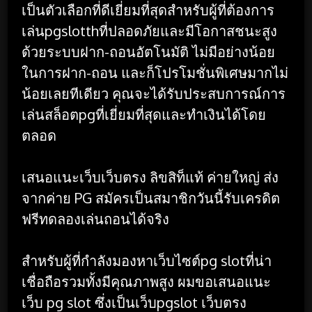
เป็นตัวเลือกที่ดีเยี่ยมที่สุดสำหรับผู้ที่ต้องการ
เล่นpgslotthที่ปลอดภัยและมีโอกาสชนะสูง
ด้วยระบบฝาก-ถอนอัตโนมัติ ไม่มีอย่างน้อย
ในการฝาก-ถอน และก็โปรโมชั่นพิเศษมากไม่
น้อยเลยทีเดียว คุณจะได้รับประสบการณ์การ
เล่นสล็อตpgที่เยี่ยมที่สุดและทำเงินได้โดย
ตลอด
เสนอแนะเว็บเว็บตรง ลิขสิท็แท้ ค่ายใหญ่ ส่ง
จากค่าย PG สมัครเป็นสมาชิกวันนี้รับเครดิต
ฟรีทดลองเล่นถอนได้จริง
สำหรับผู้ที่กำลังมองหาเว็บไซต์pg slotที่น่า
เชื่อถือรวมทั้งมีคุณภาพสูง ผมขอเสนอแนะ
เว็บ pg slot ซึ่งเป็นเว็บpgslot เว็บตรง