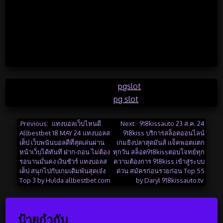
Sleepy
Angry
Surprise
0
%
0
%
0
%
Posted in
pgslot
Tagged
pg slot
แนะแนว
Previous:
แทงบอลเว็บไหนดี
Next:
918kissauto 23 ส.ค. 24
Allbestbet 18 MAY 24 แทงบอลส
918kiss บริการสล็อตออนไลน์
เรื่อง
เต็ป เว็บพนันบอลดีที่สุดเล่นผ่าน
เกมยิงปลาสุดมันส์ แจ็คพอตแตก
หน้าเว็บได้ทันที ฝาก-ถอน ไม่ต้อง
ทุกวัน สล็อต918kissตอบโจทย์ทุก
รอนานมั่นคง เงินชัวร์ แทงบอลส
ความต้องการ 918kiss เข้าสู่ระบบ
เต็ป สนุกไปกับเกมเดิมพันสุดเจ๋ง
ด่วน สมัครก่อนรวยก่อน Top 55
Top 3 by Hulda allbestbet.com
by Daryl 918kissauto.tv
ป้ายกำกับ