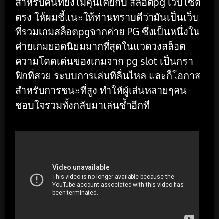
สำหรับคนที่ยังไม่คุ้นเคยกับ สล็อตpg เว็บไซต์
ตรง ให้ผมชี้แนะให้ท่านทราบดีว่ามันเป็นเว็บ
ที่รวมเกมสล็อตpgจากค่าย PG ซึ่งเป็นหนึ่งใน
ค่ายเกมยอดนิยมมากที่สุดในแวดวงสล็อต
ความโดดเด่นของเกมจาก pg slot เป็นกรา
ฟิกที่สวย ระบบการเล่นที่ลื่นไหล และก็โอกาส
สำหรับการชนะที่สูง ทำให้ผู้เล่นหลายๆคน
ชอบใจรวมทั้งกลับมาเล่นซ้ำอีกที