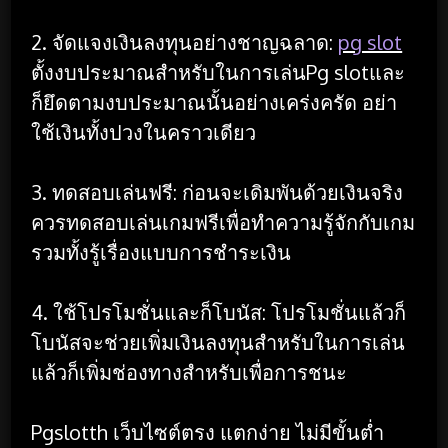
2. จัดแจงเงินลงทุนอย่างชาญฉลาด:
pg slot
ตั้งงบประมาณสำหรับในการเล่นPg slotและ
ก็ยึดตามงบประมาณนั้นอย่างเคร่งครัด อย่า
ใช้เงินทั้งปวงในคราวเดียว
3. ทดสอบเล่นฟรี: ก่อนจะเดิมพันด้วยเงินจริง
ควรทดสอบเล่นเกมฟรีเพื่อทำความรู้จักกับเกม
รวมทั้งรู้เรื่องแบบการชำระเงิน
4. ใช้โปรโมชั่นและก็โบนัส: โปรโมชั่นแล้วก็
โบนัสจะช่วยเพิ่มเงินลงทุนสำหรับในการเล่น
แล้วก็เพิ่มช่องทางสำหรับเพื่อการชนะ
Pgslotth เว็บไซต์ตรง แตกง่าย ไม่มีขั้นต่ำ