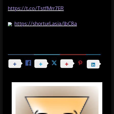
https://t.co/TstfMrr7ER
https://shorturl.asia/lbC8a
Share