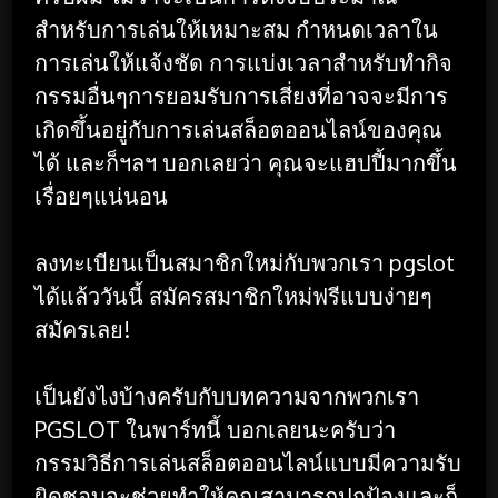
สำหรับการเล่นให้เหมาะสม กำหนดเวลาใน
การเล่นให้แจ้งชัด การแบ่งเวลาสำหรับทำกิจ
กรรมอื่นๆการยอมรับการเสี่ยงที่อาจจะมีการ
เกิดขึ้นอยู่กับการเล่นสล็อตออนไลน์ของคุณ
ได้ และก็ฯลฯ บอกเลยว่า คุณจะแฮปปี้มากขึ้น
เรื่อยๆแน่นอน
ลงทะเบียนเป็นสมาชิกใหม่กับพวกเรา pgslot
ได้แล้ววันนี้ สมัครสมาชิกใหม่ฟรีแบบง่ายๆ
สมัครเลย!
เป็นยังไงบ้างครับกับบทความจากพวกเรา
PGSLOT ในพาร์ทนี้ บอกเลยนะครับว่า
กรรมวิธีการเล่นสล็อตออนไลน์แบบมีความรับ
ผิดชอบจะช่วยทำให้คุณสามารถปกป้องและก็