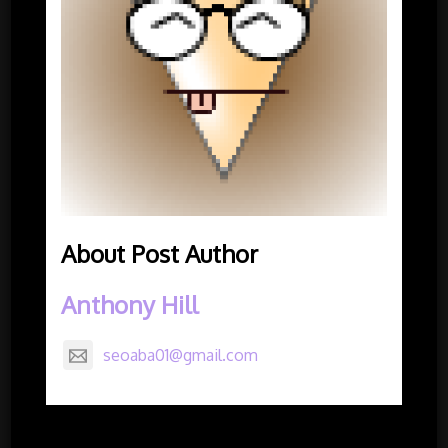
About Post Author
Anthony Hill
seoaba01@gmail.com