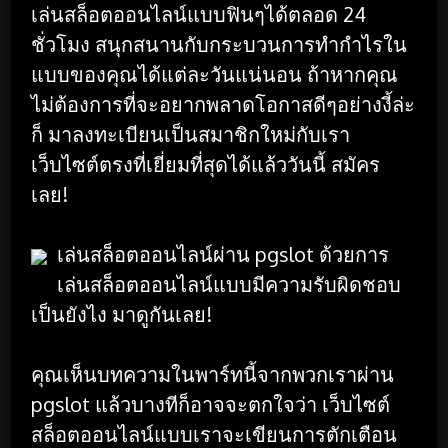
เล่นสล็อตออนไลน์แบบฟินๆได้ตลอด 24
ชั่วโมง สนุกสนานกับกระบวนการทำกำไรใน
แบบของคุณได้แต่ละวันแน่นอน ถ้าหากคุณ
ไม่ต้องการที่จะอยากพลาดโอกาสดีๆอย่างงี้ล่ะ
ก็ มาลงทะเบียนเป็นสมาชิกใหม่กับเรา
เว็บไซต์ตรงที่เยี่ยมที่สุดได้แล้ววันนี้ สมัคร
เลย!
เล่นสล็อตออนไลน์ผ่าน pgslot ด้วยการ
เล่นสล็อตออนไลน์แบบมีความรับผิดชอบ
เป็นยังไง มาดูกันเลย!
คุณเห็นบทความในพาร์ทนี้จากพวกเราผ่าน
pgslot แล้วบางทีก็อาจจะตกใจว่า เว็บไซต์
สล็อตออนไลน์แบบเราจะเขียนการตักเตือน