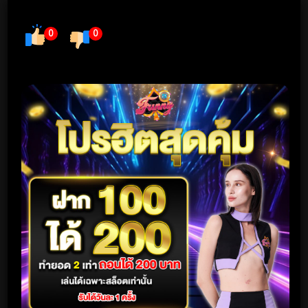
0
0
Read Time:
4 Minute, 58 Second