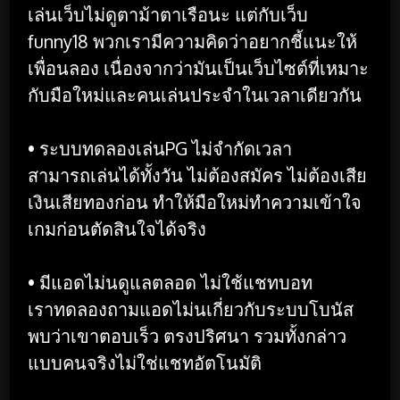
เล่นเว็บไม่ดูตาม้าตาเรือนะ แต่กับเว็บ
funny18 พวกเรามีความคิดว่าอยากชี้แนะให้
เพื่อนลอง เนื่องจากว่ามันเป็นเว็บไซต์ที่เหมาะ
กับมือใหม่และคนเล่นประจำในเวลาเดียวกัน
• ระบบทดลองเล่นPG ไม่จำกัดเวลา
สามารถเล่นได้ทั้งวัน ไม่ต้องสมัคร ไม่ต้องเสีย
เงินเสียทองก่อน ทำให้มือใหม่ทำความเข้าใจ
เกมก่อนตัดสินใจได้จริง
• มีแอดไม่นดูแลตลอด ไม่ใช้แชทบอท
เราทดลองถามแอดไม่นเกี่ยวกับระบบโบนัส
พบว่าเขาตอบเร็ว ตรงปริศนา รวมทั้งกล่าว
แบบคนจริงไม่ใช่แชทอัตโนมัติ