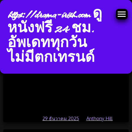
https://drama-irish.com ดู
หนังฟรี 24 ชม.
อัพเดททุกวัน
Skip
ไม่มีตกเทรนด์
Pgslot สล็อตจ่ายจริง ถอนเร็ว ขั้นต่ำ
to
content
เบา มือใหม่ก็เล่นได้ 12 FEB 2026
เว็บไซต์ ตรง funny18.world คาสิโน
เว็บเปิดใหม่ ทดลองเล่น Top 4 by
Herman
Posted on
29 ธันวาคม 2025
by
Anthony Hill