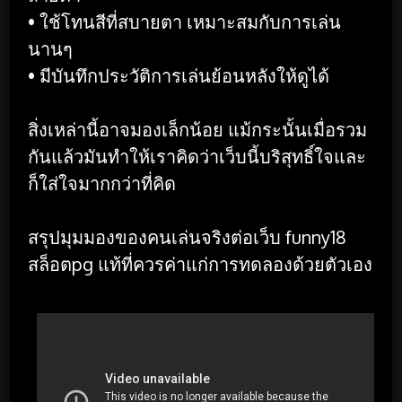
• ใช้โทนสีที่สบายตา เหมาะสมกับการเล่น
นานๆ
• มีบันทึกประวัติการเล่นย้อนหลังให้ดูได้
สิ่งเหล่านี้อาจมองเล็กน้อย แม้กระนั้นเมื่อรวม
กันแล้วมันทำให้เราคิดว่าเว็บนี้บริสุทธิ์ใจและ
ก็ใส่ใจมากกว่าที่คิด
สรุปมุมมองของคนเล่นจริงต่อเว็บ funny18
สล็อตpg แท้ที่ควรค่าแก่การทดลองด้วยตัวเอง