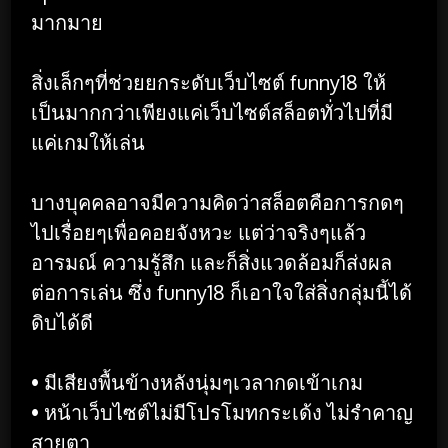
มากมาย
สิ่งเล็กๆที่ช่วยยกระดับเว็บไซต์ funny18 ให้
เป็นมากกว่าเพียงแค่เว็บไซต์สล็อตทั่วไปที่มี
แค่เกมให้เล่น
บางบุคคลอาจมีความคิดว่าสล็อตคือการกดๆ
ไปเรื่อยๆเพื่อคอยจังหวะ แต่ว่าจริงๆแล้ว
อารมณ์ ความรู้สึก และก็สิ่งแวดล้อมก็ส่งผล
ต่อการเล่น ซึ่ง funny18 ก็เอาใจใส่สิ่งกลุ่มนี้ได้
ดิบได้ดี
• มีเสียงพื้นข้างหลังนุ่มๆเวลากดเข้าเกม
• หน้าเว็บไซต์ไม่มีโปรโมทกระเด้ง ไม่รำคาญ
สายตา