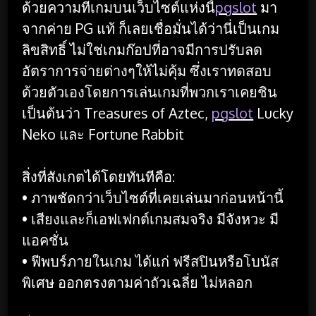
ด้วยความที่เกมบนเว็บไซต์แห่งนี้
pgslot
มา
จากค่าย PG แท้ ก็เลยเชื่อมั่นได้ว่านี่เป็นเกม
ลิขสิทธิ์ ไม่ใช่เกมก๊อปที่อาจมีการปรับลด
อัตราการจ่ายต่างๆให้ไม่คุ้ม ซึ่งเราทดสอบ
ด้วยตัวเองโดยการเล่นเกมที่พวกเราเคยชิน
เป็นต้นว่า Treasures of Aztec,
pgslot
Lucky
Neko และ Fortune Rabbit
สิ่งที่สังเกตได้โดยทันทีคือ:
• ภาพชัดกว่าเว็บไซต์ที่เคยเล่นมาก่อนหน้านี้
• เสียงและก็เอฟเฟกต์เกมสมจริง มีจังหวะ มี
แอคชั่น
• ฟีพบร์ภายในเกม ได้แก่ ฟรีสปินหรือโบนัส
พิเศษ ออกตรงตามค่าถัวเฉลี่ย ไม่หลอก