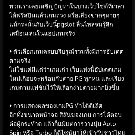
พวกเราเคยเผชิญปัญหาในบางเว็บไซต์ที่เวลา
ได้ฟรีสปินแล้วเกมถ่วง หรือเสียงขาดๆหายๆ
แม้กระนั้นกับเว็บนี้pgslot ลื่นไหลจนรู้สึก
เสมือนเล่นในแอปเกมจริง
• ตัวเลือกเกมครบบริบรูณ์รวมทั้งมีการอัปเดต
ตามจริง
ไม่ใช่แค่มีแต่ว่าเกมเก่า เว็บแห่งนี้อัปเดตเกม
ใหม่เกือบจะพร้อมกับค่าย PG ทุกหน และเรียง
เกมตามแฟชั่นไว้ให้เลือกง่ายดายมากยิ่งขึ้น
• การแสดงผลของเกมPG ทำได้ดีเลิศ
อีกทั้งขนาดหน้าจอ สีสันของเกม การโต้ตอบ
ต่อผู้กระทำด แล้วก็แม้แต่การวางปุ่ม Auto
Spin หรือ Turbo ก็ดีไซน์มาให้เข้ากับชาวไทย