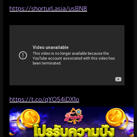
https://shorturl.asia/usBN8
https://t.co/qYO54iDX1o