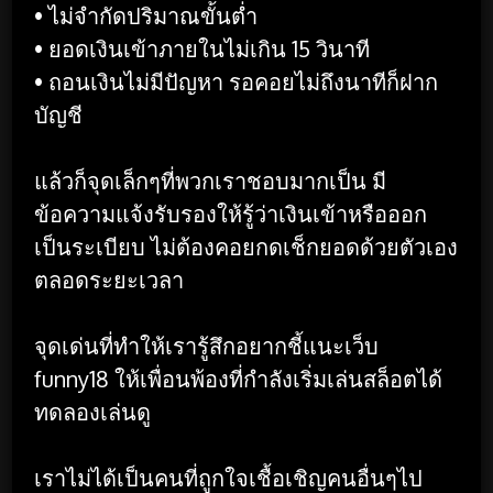
• ไม่จำกัดปริมาณขั้นต่ำ
• ยอดเงินเข้าภายในไม่เกิน 15 วินาที
• ถอนเงินไม่มีปัญหา รอคอยไม่ถึงนาทีก็ฝาก
บัญชี
แล้วก็จุดเล็กๆที่พวกเราชอบมากเป็น มี
ข้อความแจ้งรับรองให้รู้ว่าเงินเข้าหรือออก
เป็นระเบียบ ไม่ต้องคอยกดเช็กยอดด้วยตัวเอง
ตลอดระยะเวลา
จุดเด่นที่ทำให้เรารู้สึกอยากชี้แนะเว็บ
funny18 ให้เพื่อนพ้องที่กำลังเริ่มเล่นสล็อตได้
ทดลองเล่นดู
เราไม่ได้เป็นคนที่ถูกใจเชื้อเชิญคนอื่นๆไป