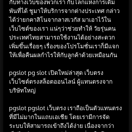
กับทางเว็บของพวกเรา กับโลกแห่งการเดิม
พันที่ได้ ชูมาให้บริการจากต่างประเทศ กล่าว
ได้ว่ายกคาสิโนจากลาสเวกัส มาเอาไว้ใน
เว็บไซต์ของเรา แน่ๆว่าช่วยทำให้ วัยรุ่นคน
ประเทศไทยสามารถใช้งานได้อย่างสะดวก
เพิ่มขึ้นเรื่อยๆ เรื่องของโปรโมชั่นเราก็มีแจก
ให้เพื่อคืนผลกำไรให้กับลูกค้าด้วยเหมือนกัน
pgslot pg slot เปิดใหม่ล่าสุด เว็บตรง
เว็บไซต์ตรงสล็อตออนไลน์ ผู้แทนตรงจาก
บริษัทใหญ่
pgslot pgslot เว็บตรง เราถือเป็นตัวแทนตรง
ที่มีไม่มากในแถบเอเชีย โดยเรามีการจัด
ระบบให้สามารถเข้าถึงได้ง่าย เนื่องจากว่า