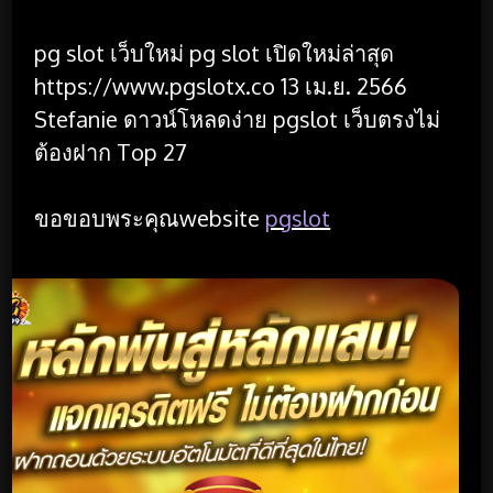
pg slot เว็บใหม่ pg slot เปิดใหม่ล่าสุด
https://www.pgslotx.co 13 เม.ย. 2566
Stefanie ดาวน์โหลดง่าย pgslot เว็บตรงไม่
ต้องฝาก Top 27
ขอขอบพระคุณwebsite
pgslot