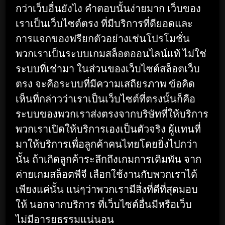
กว่าเว็บอื่นยังไง คำตอบนั้นง่ายมาก เว็บของ
เราเป็นเว็บไซต์ตรง ที่มีบริการที่ดียอดและ
การแจกของฟรียกตัวอย่างเช่นโปรโมชั่น
พวกเราเป็นระบบเกมสล็อตออนไลน์แท้ ไม่ใช่
ระบบที่เช่ามา ในส่วนของเว็บไซต์สล็อตเว็บ
ตรง จะคือระบบที่มีความเสถียรภาพ ข้อคิด
เห็นที่กล่าวว่าเราเป็นเว็บไซต์ที่ตรงนั้นก็คือ
ระบบของพวกเราส่งตรงจากบริษัทที่ให้บริการ
พวกเราเปิดให้บริการเองเป็นตัวจริง ผู้แทนที่
มาให้บริการเพื่อลูกค้าคนไทยโดยยิ่งไปกว่า
นั้น ถ้าเกิดลูกค้าระลึกถึงเกมการเดิมพัน จาก
ค่ายเกมสล็อตพีจี เลือกใช้งานกับพวกเราได้
เพียงแค่นั้น แน่ๆว่าพวกเรามีสิ่งที่ดีที่สุดมอบ
ให้ นอกจากบริการ ที่เว็บไซต์อื่นมีหรือเว็บ
ไม่มีอารยธรรมแน่นอน