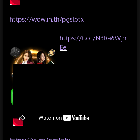
https://wow.in.th/pgslotx
https://t.co/N3Ra6Wjm
Ee