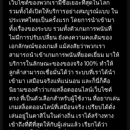
เว็บไซต์ของพวกเรามีชื่อเยอะที่สุดในโลก
รวมทั้งได้เปิดให้บริการอย่างสมบูรณ์แบบ ใน
ประเทศไทยเป็นครั้งแรก โดยการนำเข้ามา
ทั้งเรื่องของระบบ รวมทั้งตัวเกมการพนันที่
ไม่มีการปรับเปลี่ยน ยังคงความคงเดิมของ
เอกลักษณ์ของเกมส์ แม้สงสัยว่าพวกเรา
สามารถนำเข้าเกมการพนันที่ยอดเยี่ยม มาให้
บริการในลักษณะของของจริง 100% ทำให้
ลูกค้าสามารถเชื่อมั่นได้ว่า ระบบที่เราได้นำ
เข้ามา เสมือนจริงแท้แน่นอน และก็นี่ก็คือ
นิยามของคำว่าเกมสล็อตออนไลน์เว็บไซต์
ตรง ที่เป็นตัวเลือกสำหรับผู้ใช้งาน ที่อยากเล่น
เกมสล็อตออนไลน์ที่เสมือนจริง เปรียบได้ดั่ง
เล่นอยู่ในคาสิโนในต่างถิ่น เราได้สร้างทาง
เข้าถึงที่ดีที่สุดให้กับผู้เล่นแล้ว เรียกได้ว่า