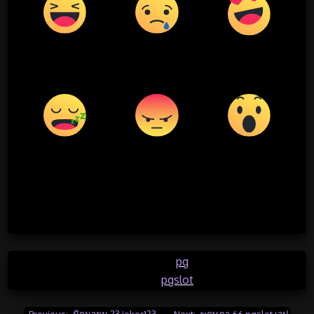
Happy
Sad
Excited
0
%
0
%
0
%
Sleepy
Angry
Surprise
0
%
0
%
0
%
Posted in
pg
Tagged
pgslot
Previous:
มิถุนายน 23 joker123
Next:
พฤษภา 66 pgslot เวป