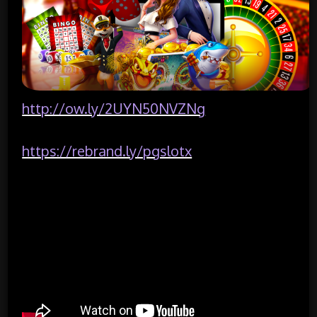
http://ow.ly/2UYN50NVZNg
https://rebrand.ly/pgslotx