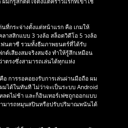
ก็รู้สึกติดใจตั้งแต่คราวแรกที่เข้าใช้
นที่กระจ่างตั้งแต่หน้าแรก คือ เกมให้
คลาสสิกแบบ 3 วงล้อ สล็อตวิดีโอ 5 วงล้อ
ฟนตาซี รวมทั้งธีมภาพยนตร์ที่ได้รับ
ต์เสียงสมจริงสมจัง ทำให้รู้สึกเหมือน
่าตรงซึ่งสามารถเล่นได้ทุกแห่ง
ดคือ การรอคอยงรับการเล่นผ่านมือถือ ผม
ได้ในทันที ไม่ว่าจะเป็นระบบ Android
โหลดไม่ช้า และก็อินเทอร์เฟซถูกออกแบบ
ก็สามารถหมุนสปินหรือปรับปริมาณพนันได้