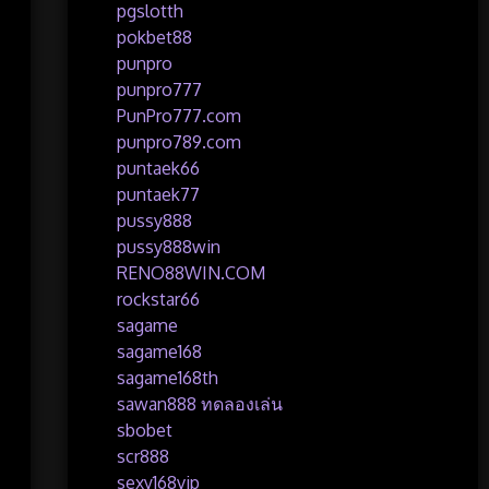
pgslotth
pokbet88
punpro
punpro777
PunPro777.com
punpro789.com
puntaek66
puntaek77
pussy888
pussy888win
RENO88WIN.COM
rockstar66
sagame
sagame168
sagame168th
sawan888 ทดลองเล่น
sbobet
scr888
sexy168vip