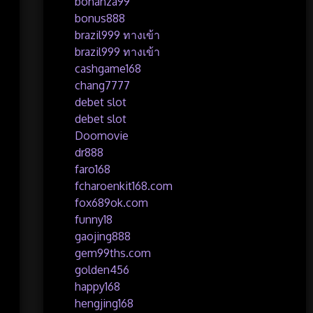
bonanza99
bonus888
brazil999 ทางเข้า
brazil999 ทางเข้า
cashgame168
chang7777
debet slot
debet slot
Doomovie
dr888
faro168
fcharoenkit168.com
fox689ok.com
funny18
gaojing888
gem99ths.com
golden456
happy168
hengjing168