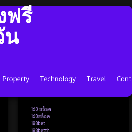
นังฟรี
วัน
ค้นหา
สำหรับ:
Property
Technology
Travel
Cont
หมวดหมู่
168 สล็อต
168สล็อต
188bet
188betth