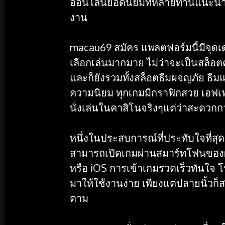
ออนไลน์ยอดนิยมที่หลายท่านแนะนำ ผม
งาน
macau69 สมัคร แพลตฟอร์มนี้มีจุดเด่
เลือกเล่นมากมาย ไม่ว่าจะเป็นสล็อต
และก็ยังรวมทั้งสล็อตธีมผจญภัย ธีมแ
ความนิยม ทุกเกมมีกราฟิกสวย เอฟเฟก
นั่งเล่นในคาสิโนจริงๆแต่ว่าสะดวกกว
หนึ่งในประสบการณ์ที่ประทับใจที่สุ
สามารถเปิดเกมผ่านสมาร์ทโฟนของผม
หรือ iOS การเข้าเกมรวดเร็วทันใจ 
มาให้ใช้งานง่าย เพียงแต่ปลายนิ้ว
ตาม