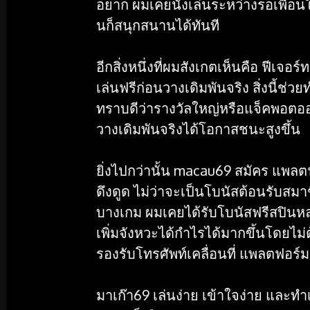
อยาก ผมเคยนั่งเล่นระหว่างรอเพื่อน
นก็สนุกสนานได้ทันที
อีกสิ่งหนึ่งที่ผมสังเกตเห็นคือ ฟีเจ
เล่นฟรีก่อนวางเดิมพันจริง สิ่งนี้ช่
ทราบดีว่ารางวัลใหญ่หรือแจ็คพอต
วางเดิมพันจริงได้โอกาสชนะสูงขึ้น
ยิ่งไปกว่านั้น macau69 สมัคร แพลตฟอ
ดึงดูด ไม่ว่าจะเป็นโบนัสต้อนรับสม
บางเกม ผมเคยได้รับโบนัสฟรีสปินหล
เพิ่มจังหวะได้กำไรได้มากขึ้นโดยไม่
รองรับโทรศัพท์เคลื่อนที่ แพลตฟอร์มน
มาเก๊า69 เล่นง่าย เข้าใจง่าย และท