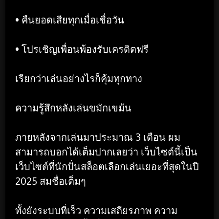
• คืนยอดเสียทุกเมื่อเชื่อวัน
• โปรเชิญเพื่อนพ้องรับเครดิตฟรี
เรียกว่าเล่นอย่างไรก็คุ้มทุกทาง
ความรู้สึกหลังเล่นขมักเขม้น
ภายหลังจากเล่นมาประมาณ 3 เดือน ผม
สามารถบอกได้เต็มปากเลยว่า เว็บไซต์นี้เป็น
เว็บไซต์ที่นักปั่นสล็อตเลือกเล่นเยอะที่สุดในปี
2025 สมชื่อเต็มๆ
ทั้งยังระบบที่เร็ว ความเสถียรภาพ ความ