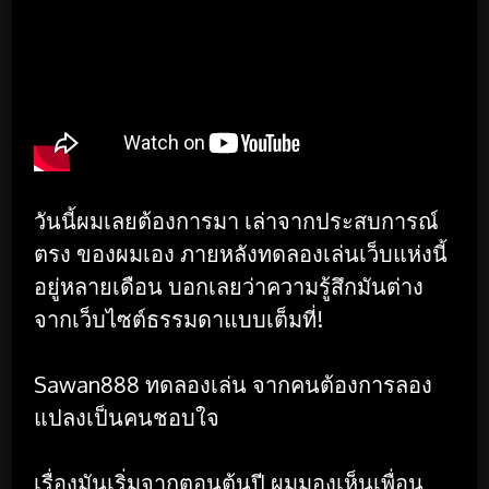
วันนี้ผมเลยต้องการมา เล่าจากประสบการณ์
ตรง ของผมเอง ภายหลังทดลองเล่นเว็บแห่งนี้
อยู่หลายเดือน บอกเลยว่าความรู้สึกมันต่าง
จากเว็บไซต์ธรรมดาแบบเต็มที่!
Sawan888 ทดลองเล่น จากคนต้องการลอง
แปลงเป็นคนชอบใจ
เรื่องมันเริ่มจากตอนต้นปี ผมมองเห็นเพื่อน