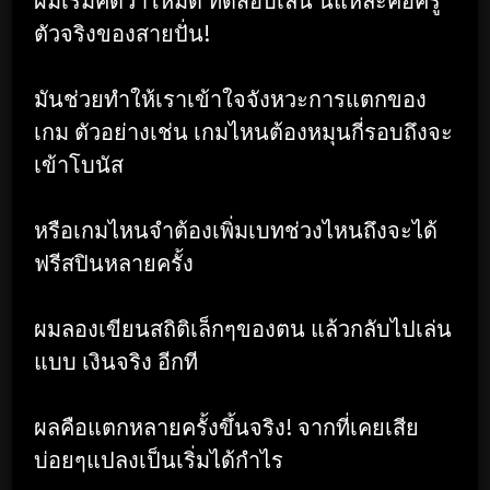
ตัวจริงของสายปั่น!
มันช่วยทำให้เราเข้าใจจังหวะการแตกของ
เกม ตัวอย่างเช่น เกมไหนต้องหมุนกี่รอบถึงจะ
เข้าโบนัส
หรือเกมไหนจำต้องเพิ่มเบทช่วงไหนถึงจะได้
ฟรีสปินหลายครั้ง
ผมลองเขียนสถิติเล็กๆของตน แล้วกลับไปเล่น
แบบ เงินจริง อีกที
ผลคือแตกหลายครั้งขึ้นจริง! จากที่เคยเสีย
บ่อยๆแปลงเป็นเริ่มได้กำไร