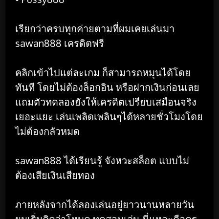
เรียกว่าครบทุกค่ายตามที่ผมเคยเล่นมา
sawan888 เครดิตฟรี
คลิกเข้าไปแต่ละเกม ก็สามารถหมุนได้โดย
ทันที โดยไม่ต้องล็อกอิน หรือฝากเงินก่อนเลย
แถมตัวทดลองยังให้เครดิตเปรียบเสมือนจริง
เยอะแยะ เล่นเพลิดเพลินๆได้หลายชั่วโมงโดย
ไม่ต้องกลัวหมด
sawan888 ได้เรียนรู้ จังหวะสล็อต แบบไม่
ต้องเสียเงินเสียทอง
ภายหลังจากได้ลองเล่นอยู่ยาวนานหลายวัน
ผมเริ่มคิดว่าโหมด ทดสอบเล่น นี่แหละคือครู