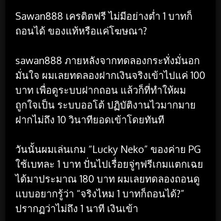
Sawan888 เครดิตฟรี ไม่มีอย่างต่ำ 1 บาทก็
ถอนได้ ของแท้หรือแค่โฆษณา?
sawan888 ภายหลังจากทดลองกระทั่งมั่นอก
มั่นใจ ผมเลยทดลองฝากเงินจริงเข้าไปแค่ 100
บาท เพื่อดูระบบฝากถอน แล้วก็ที่ทำให้ผม
ถูกใจเป็น ระบบออโต้ ปฏิบัติงานไวมากมาย
ฝากไม่ถึง 10 วินาทียอดเข้าโดยทันที
วันนั้นผมเล่นเกม “Lucky Neko” ของค่าย PG
ใช้เบทละ 1 บาท ปั่นไปเรื่อยจู่ๆฟรีเกมแตกเฉย
ได้มาประมาณ 180 บาท ผมเลยทดลองถอนดู
แบบอยากรู้ว่า “จริงไหม 1 บาทก็ถอนได้?”
ปรากฏว่าไม่ถึง 1 นาที เงินเข้า