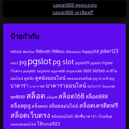
Posted in
sawan888 ทดลองเล่น
Tagged
sawan888 เครดิตฟรี
ป้ายกำกับ
joker123
918kiss
188betth
happy168
168slot
168สล็อต
918kissauto
pgslot
pg slot
pg
pgslot99
Pgslot
live22
pgslotth
slot
slotxo
เว็บตรง
sagame
คาสิโน
pussy888
sagame168
sexyauto168
ดูหนังออนไลน์
ดูหนัง
ออนไลน์
ทดลองเล่นสล็อต pg
ทางเข้าpg
บาคาร่าออนไลน์
บาคาร่า
บาคาร่า168
ปันโปร777
ปั่นแตก66
สล็อต
สล็อต168
สล็อต888
พุซซี่888
สล็อต99
สล็อตเครดิตฟรี
สล็อตpg
สล็อตออนไลน์
สล็อตxo
สล็อตเว็บตรง
หนังออนไลน์
เซ็กซี่บาคาร่า
เว็บสล็อต
โจ๊กเกอร์123
แทงบอลออนไลน์