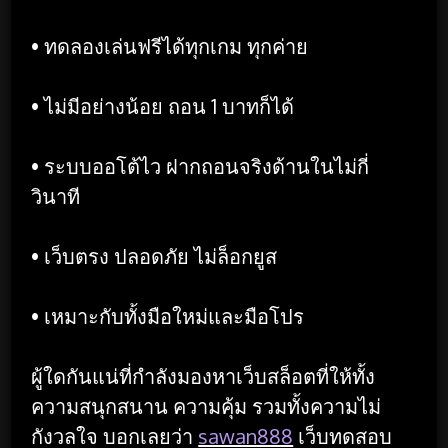
• ทดลองเล่นฟรีได้ทุกเกม ทุกค่าย
• ไม่มีอย่างน้อย ถอน 1 บาทก็ได้
• ระบบออโต้ไว ฝากถอนจริงด้านในไม่กี่
วินาที
• เว็บตรง ปลอดภัย ไม่ล็อกยูส
• เหมาะกับทั้งมือใหม่และมือโปร
ผู้ใดกันแน่ที่กำลังมองหาเว็บสล็อตที่ให้ทั้ง
ความสนุกสนาน ความคุ้ม รวมทั้งความไม่
กังวลใจ บอกเลยว่า
sawan888
เว็บทดสอบ