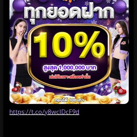
https://t.co/y8wcIDcF9d
Share