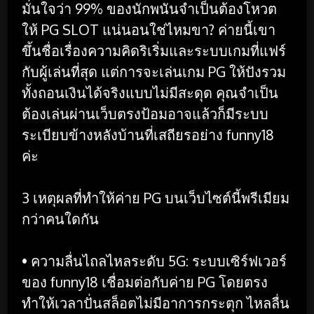
มั่นใจว่า 99% ของนักพนันจำเป็นต้องโหวต
ให้ PG SLOT แน่นอนใช่ไหมขา? ค่ายนี้เขา
ขึ้นชื่อเรื่องความคิดริเริ่มและระบบเกมที่แฟร์
กับผู้เล่นที่สุด แต่การจะเล่นเกม PG ให้ปังรวม
ทั้งถอนเงินได้จริงแบบไม่มีสะดุด คุณจำเป็น
ต้องเล่นผ่านเว็บตรงป้อมอาจแล้วก็มีระบบ
ระเบียบข้างหลังบ้านที่เสถียรอย่าง funny18
ค่ะ
3 เหตุผลที่ทำให้ค่าย PG บนเว็บไซต์นี้พรีเมียม
กว่าคนใดกัน
• ความลื่นไถลไหลระดับ 5G: ระบบเซิร์ฟเวอร์
ของ funny18 เชื่อมต่อกับค่าย PG โดยตรง
ทำให้เวลาปั่นสล็อตไม่มีอาการกระตุก ไหลลื่น