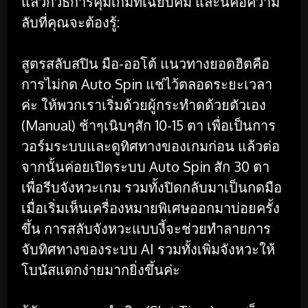
แล้วก็วิธีการคุมเกมที่เฉียบคม และนี่คือความ
ลับที่คุณจะต้องรู้:
สูตรสลับสปิน มือ-ออโต้ แนวทางยอดฮิตคือ
การไม่กด Auto Spin แช่ไว้ตลอดระยะเวลา
ค่ะ ให้พวกเราเริ่มด้วยผู้กระทำดด้วยตัวเอง
(Manual) ช้าๆเนิบๆสัก 10-15 ตา เพื่อเป็นการ
วอร์มระบบและดูทิศทางของเกมก่อน แล้วต่อ
จากนั้นค่อยเปิดระบบ Auto Spin สัก 30 ตา
เพื่อรีบจังหวะเกม รวมทั้งปิดกลับมาเป็นกดมือ
เมื่อเริ่มเห็นเครื่องหมายพิเศษออกมาบ่อยครั้ง
ขึ้น การสลับจังหวะแบบงี้จะช่วยทำลายการ
จับทิศทางของระบบ AI รวมทั้งเพิ่มจังหวะให้
โบนัสแตกง่ายมากยิ่งขึ้นค่ะ