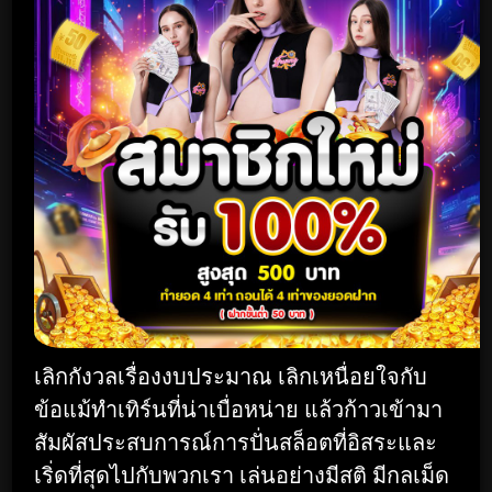
เลิกกังวลเรื่องงบประมาณ เลิกเหนื่อยใจกับ
ข้อแม้ทำเทิร์นที่น่าเบื่อหน่าย แล้วก้าวเข้ามา
สัมผัสประสบการณ์การปั่นสล็อตที่อิสระและ
เริ่ดที่สุดไปกับพวกเรา เล่นอย่างมีสติ มีกลเม็ด