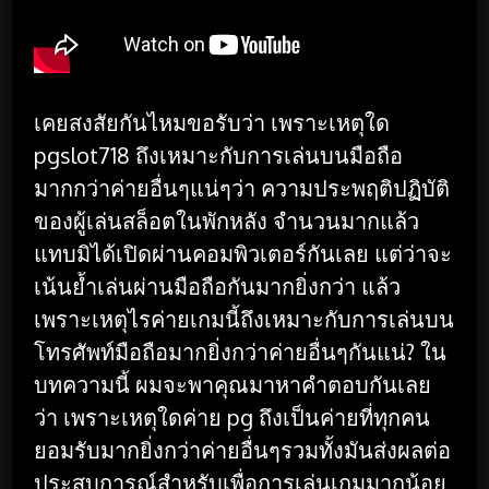
เคยสงสัยกันไหมขอรับว่า เพราะเหตุใด
pgslot718 ถึงเหมาะกับการเล่นบนมือถือ
มากกว่าค่ายอื่นๆแน่ๆว่า ความประพฤติปฏิบัติ
ของผู้เล่นสล็อตในพักหลัง จำนวนมากแล้ว
แทบมิได้เปิดผ่านคอมพิวเตอร์กันเลย แต่ว่าจะ
เน้นย้ำเล่นผ่านมือถือกันมากยิ่งกว่า แล้ว
เพราะเหตุไรค่ายเกมนี้ถึงเหมาะกับการเล่นบน
โทรศัพท์มือถือมากยิ่งกว่าค่ายอื่นๆกันแน่? ใน
บทความนี้ ผมจะพาคุณมาหาคำตอบกันเลย
ว่า เพราะเหตุใดค่าย pg ถึงเป็นค่ายที่ทุกคน
ยอมรับมากยิ่งกว่าค่ายอื่นๆรวมทั้งมันส่งผลต่อ
ประสบการณ์สำหรับเพื่อการเล่นเกมมากน้อย