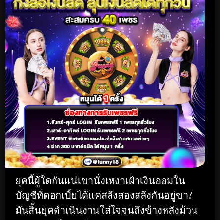
ยุคนี้ผู้ใดกันแน่เขานั่งเหงาเฝ้าเงินออมใน
บัญชีที่ดอกเบี้ยได้แค่สลึงสองสลึงกันอยู่ขา?
มันสิ้นยุคดำเนินงานใส่ใจจนถึงข้างหลังม้วน