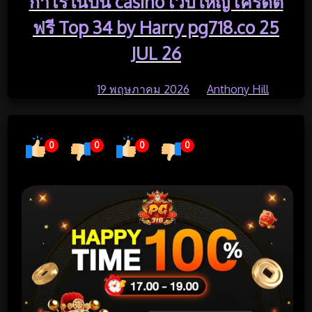
กำไรในปีนี้ casino เว็บใหญ่ เครดิต
ฟรี Top 34 by Harry pg718.co 25
JUL 26
Posted on
19 พฤษภาคม 2026
by
Anthony Hill
0
0
0
0
Read Time:
4 Minute, 47 Second