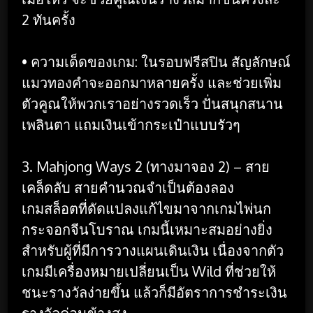
2 ทันครั้ง
• ความเด็ดของเกม: ในรอบฟรีสปิน สัญลักษณ์
แมวทองคำจะออกมาหลายครั้ง และช่วยเพิ่ม
ตัวคูณให้พวกเราอย่างรวดเร็ว ปั่นสนุกสนาน
เพลินตา แถมเงินเข้ากระเป๋าแบบรัวๆ
3. Mahjong Ways 2 (ทางมาจอง 2) – สาย
เคล็ดลับ สายคำนวณจำเป็นต้องลอง
เกมสล็อตที่ดัดแปลงแก้ไขมาจากเกมไพ่นก
กระจอกจีนโบราณ เกมนี้เหมาะสมอย่างยิ่ง
สำหรับผู้ที่มีการวางแผนเดินเงิน เนื่องจากตัว
เกมมีเครื่องหมายเปลี่ยนเป็น Wild ที่ช่วยให้
ชนะรางวัลง่ายขึ้น แล้วก็มีอัตราการชำระเงิน
รางวัลค่อนข้างสูง