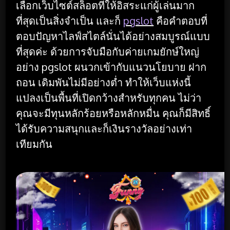
เลือกเว็บไซต์สล็อตที่ให้อิสระแก่ผู้เล่นมาก
ที่สุดเป็นสิ่งจำเป็น และก็
pgslot
คือคำตอบที่
ตอบปัญหาไลฟ์สไตล์นั่นได้อย่างสมบูรณ์แบบ
ที่สุดค่ะ ด้วยการจับมือกับค่ายเกมยักษ์ใหญ่
อย่าง pgslot ผนวกเข้ากับแนวนโยบาย ฝาก
ถอน เดิมพันไม่มีอย่างต่ำ ทำให้เว็บแห่งนี้
แปลงเป็นพื้นที่เปิดกว้างสำหรับทุกคน ไม่ว่า
คุณจะมีทุนหลักร้อยหรือหลักหมื่น คุณก็มีสิทธิ์
ได้รับความสนุกและก็เงินรางวัลอย่างเท่า
เทียมกัน