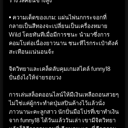
• ความเด็ดของเกม: แผ่นไพ่นกกระจอกที่
กลายเป็นสีทองจะเปลี่ยนเป็นเครื่องหมาย
Wild โดยทันทีเมื่อมีการชนะ นำมาซึ่งการ
คอมโบต่อเนื่องยาวนาน ชนะทีไรกระเป๋าตังค์
สะเทือนแน่นอนจ้ะ
จิตวิทยาและเคล็ดลับคุมเกมสไตล์ funny18
ปั่นยังไงให้จ่ายรอบวง
การเล่นสล็อตออนไลน์ให้มีเงินเหลือถอนสวยๆ
ไม่ใช่แค่ผู้กระทำดปุ่มสปินค้างไว้แล้วนั่ง
ภาวนานะคะลูกสาว นักปั่นมือโปรที่เขาทำเงิน
จาก funny18 ได้วันแล้ววันเล่า เขามีจิตวิทยา