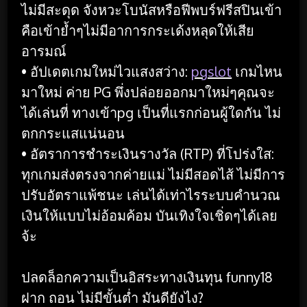
ไม่มีสะดุด จังหวะโบนัสหรือฟีพบร์ฟรีสปินเข้า
คือเข้าย้ำๆไม่มีอาการกระเด้งหลุดให้เสีย
อารมณ์
• อัปเดตเกมใหม่ไวแสงสว่าง:
pgslot
เกมไหน
มาใหม่ ค่าย PG พึ่งปล่อยออกมาใหม่ๆคุณจะ
ได้เล่นที่ ทางเข้าpg เป็นที่แรกก่อนผู้ใดกัน ไม่
ตกกระแสแน่นอน
• อัตราการชำระเงินรางวัล (RTP) ที่โปร่งใส:
ทุกเกมส่งตรงจากค่ายแม่ ไม่มีสอดไส้ ไม่มีการ
ปรับอัตราแพ้ชนะ เล่นได้เท่าไรระบบคำนวณ
เงินให้แบบไม่อ้อมค้อม บันเทิงใจเชิ่ดๆได้เลย
จ้ะ
ปลดล็อกความเป็นอิสระทางเงินทุน funny18
ฝาก ถอน ไม่มีขั้นต่ำ มันดียังไง?