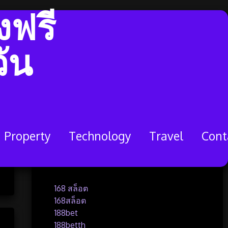
นังฟรี
วัน
ค้นหา
สำหรับ:
Property
Technology
Travel
Cont
หมวดหมู่
168 สล็อต
168สล็อต
188bet
188betth