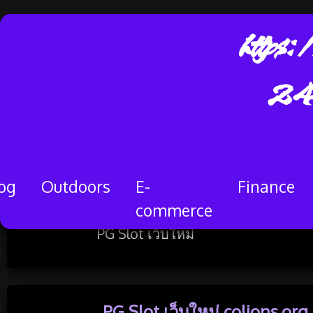
https
24
Skip
to
หมวดหมู่:
P
og
Outdoors
E-
Finance
content
commerce
PG Slot เว็บใหม่
PG Slot เว็บใหม่ colions.org 