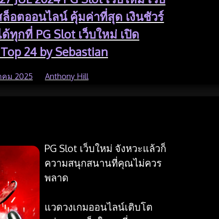
็อตออนไลน์ คุ้มค่าที่สุด เงินชัวร์
้ทุกที่ PG Slot เว็บใหม่ เปิด
Top 24 by Sebastian
าคม 2025
by
Anthony Hill
PG Slot เว็บใหม่ จังหวะแล้วก็
ความสนุกสนานที่คุณไม่ควร
พลาด
แวดวงเกมออนไลน์เติบโต