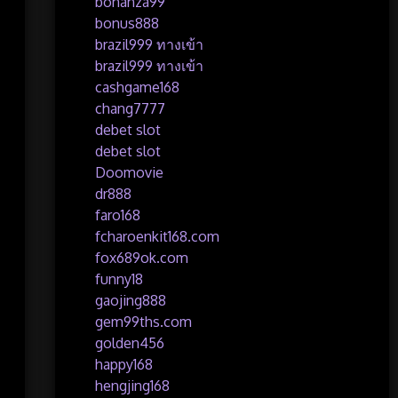
bonanza99
bonus888
brazil999 ทางเข้า
brazil999 ทางเข้า
cashgame168
chang7777
debet slot
debet slot
Doomovie
dr888
faro168
fcharoenkit168.com
fox689ok.com
funny18
gaojing888
gem99ths.com
golden456
happy168
hengjing168