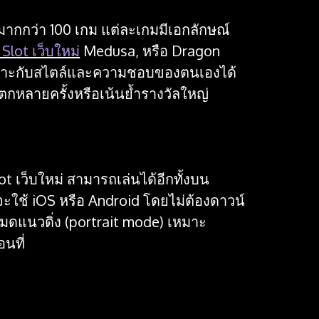
กมากกว่า 100 เกม แต่ละเกมมีเอกลักษณ์
Slot เว็บใหม่
Medusa, หรือ Dragon
เหมาะกับสไตล์และความชอบของตนเองได้
แตกหลายครั้งหรือเน้นย้ำรางวัลใหญ่
 เว็บใหม่ สามารถเล่นได้อีกทั้งบน
ะใช้ iOS หรือ Android โดยไม่ต้องดาวน์
หมดแนวดิ่ง (portrait mode) เหมาะ
นที่