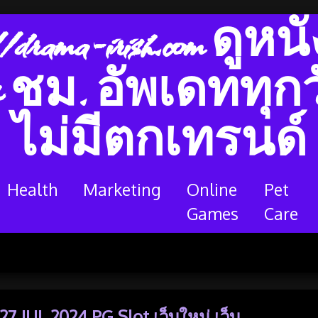
://drama-irish.com ดูห
 ชม. อัพเดททุก
ไม่มีตกเทรนด์
G Slot เว็บใหม่
Health
Marketing
Online
Pet
Games
Care
27 JUL 2024 PG Slot เว็บใหม่ เว็บ