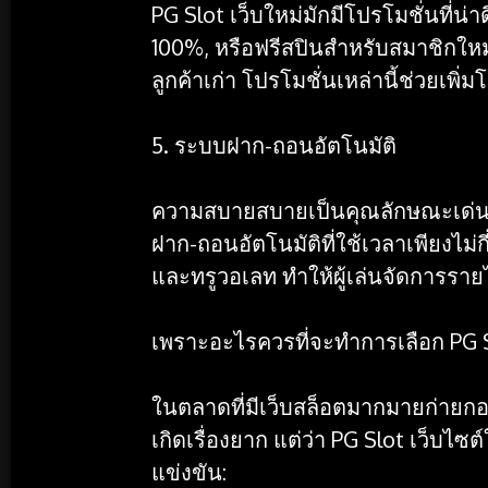
PG Slot เว็บใหม่มักมีโปรโมชั่นที่น่า
100%, หรือฟรีสปินสำหรับสมาชิกใหม่ 
ลูกค้าเก่า โปรโมชั่นเหล่านี้ช่วยเ
5. ระบบฝาก-ถอนอัตโนมัติ
ความสบายสบายเป็นคุณลักษณะเด่นขอ
ฝาก-ถอนอัตโนมัติที่ใช้เวลาเพียงไม่
และทรูวอเลท ทำให้ผู้เล่นจัดการราย
เพราะอะไรควรที่จะทำการเลือก PG Sl
ในตลาดที่มีเว็บสล็อตมากมายก่ายกอ
เกิดเรื่องยาก แต่ว่า PG Slot เว็บไซต์ใ
แข่งขัน: