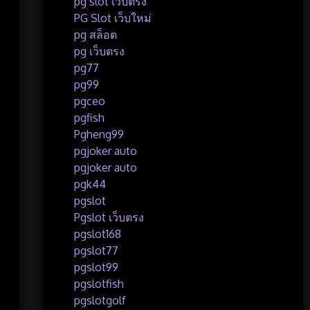
pg slot เว็บตรง
PG Slot เว็บใหม่
pg สล็อต
pg เว็บตรง
pg77
pg99
pgceo
pgfish
Pgheng99
pgjoker auto
pgjoker auto
pgk44
pgslot
Pgslot เว็บตรง
pgslot168
pgslot77
pgslot99
pgslotfish
pgslotgolf