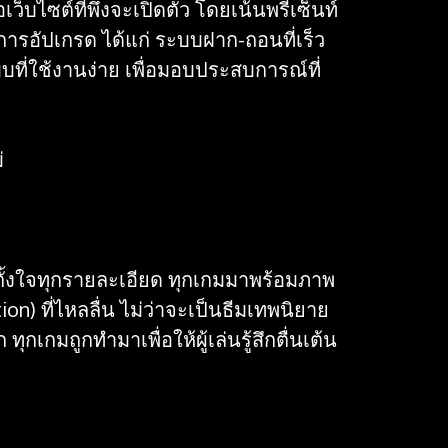
ว็บไซต์ที่พึ่งจะเปิดตัว โดยเน้นพรีเซ็นท์
บการอัปเกรด ได้แก่ ระบบฝาก-ถอนที่เร็ว
บที่ใช้งานง่าย เพื่อมอบประสบการณ์ที่
่
ั้งใจทุกรายละเอียด ทุกเกมมาพร้อมภาพ
) ที่ไหลลื่น ไม่ว่าจะเป็นธีมเทพนิยาย
กเกมถูกทำมาเพื่อให้ผู้เล่นรู้สึกตื่นเต้น