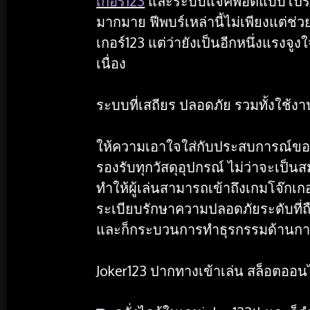
เกอร์123
และระบบแจ็คพอตแบบโปรเกรส
มากมาย ฟีพบร์เหล่านี้ไม่เพียงแต่ช่วย
เกอร์123 แต่ว่ายังเป็นอีกหนึ่งแรงจูง
เนื่อง
ระบบที่เสถียร ปลอดภัย รวมทั้งใช้งา
ให้ความเอาใจใส่กับประสบการณ์ของผู้
รองรับทุกวัสดุอุปกรณ์ ไม่ว่าจะเป็น
ทำให้ผู้เล่นสามารถเข้าถึงเกมโจ๊กเกอ
ระเบียบรักษาความปลอดภัยระดับที่ถือ
และก็กระบวนการทำธุรกรรมด้านการ
Joker123 ปากทางเข้าเล่น สล็อตออนไล