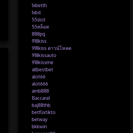
1xbetth
1xbit
55slot
55สล็อต
888pg
918kiss
918kiss ดาวน์โหลด
918kissauto
918kissme
allbestbet
alot66
alot666
amb888
Baccarat
baj88thb
betflixtikto
betway
bkkwin