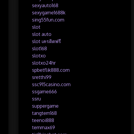
sexyauto168
sexygame1688k
sing55fun.com
slot
slot auto
slot เครดิตฟรี
slot168
slotxo
slotxo24hr
spbetflik888.com
sretthi99
ssc915casino.com
ssgame666
ssru
suppergame
tangtem168
teenoi888
temmax69