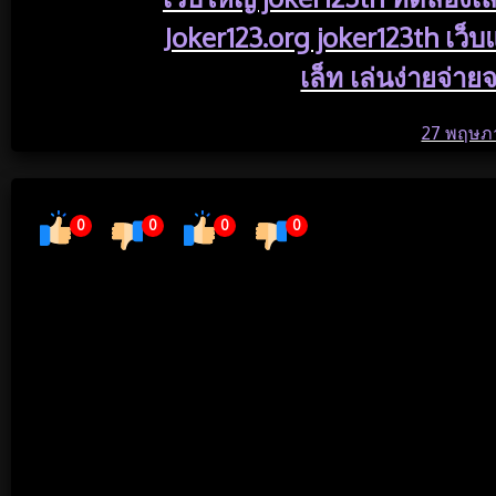
Joker123.org joker123th เว็บ
เล็ท เล่นง่ายจ่าย
Posted on
27 พฤษภ
0
0
0
0
Read Time:
6 Minute, 51 Second