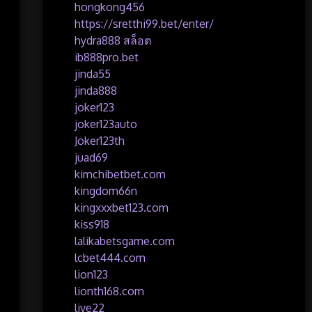
hongkong456
https://sretthi99.bet/enter/
hydra888 สล็อต
ib888pro.bet
jinda55
jinda888
joker123
joker123auto
Joker123th
juad69
kimchibetbet.com
kingdom66n
kingxxxbet123.com
kiss918
lalikabetsgame.com
lcbet444.com
lion123
lionth168.com
live22