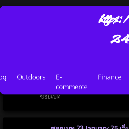
https
24
Skip
to
หมวดหมู
og
Outdoors
E-
Finance
content
commerce
ซอยเบท
ซอยเบท 23 January 25 เว