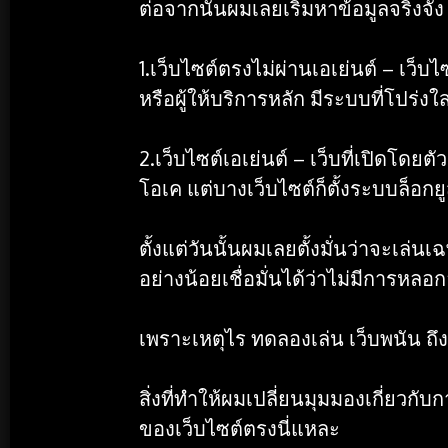
ต่อจากนั้นผมเลยเริ่มหาข้อมูลจริงจัง
1.เว็บไซต์ตรงไม่ผ่านเอเย่นต์ – เว็
หรือผู้ให้บริการหลัก มีระบบที่โปร่งใ
2.เว็บไซต์เอเย่นต์ – เว็บที่เปิดโ
โอเค แต่บางเว็บไซต์ก็ตั้งระบบล็อกยู
ตั้งแต่วันนั้นผมเลยตั้งมั่นว่าจะเล่น
อย่างน้อยเชื่อมั่นได้ว่าไม่มีการหลอ
เพราะเหตุไร ทดลองเล่น เว็บพนัน ถึ
สิ่งที่ทำให้ผมเปลี่ยนมุมมองเกี่ยวก
ของเว็บไซต์ตรงนี่แหละ