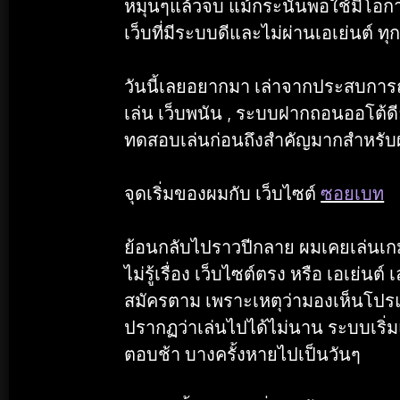
หมุนๆแล้วจบ แม้กระนั้นพอใช้มีโอก
เว็บที่มีระบบดีและไม่ผ่านเอเย่นต์ 
วันนี้เลยอยากมา เล่าจากประสบการณ
เล่น เว็บพนัน , ระบบฝากถอนออโต้ดีย
ทดสอบเล่นก่อนถึงสำคัญมากสำหรับผู้ท
จุดเริ่มของผมกับ เว็บไซต์
ซอยเบท
ย้อนกลับไปราวปีกลาย ผมเคยเล่นเกมสล
ไม่รู้เรื่อง เว็บไซต์ตรง หรือ เอเย่นต์
สมัครตาม เพราะเหตุว่ามองเห็นโปร
ปรากฏว่าเล่นไปได้ไม่นาน ระบบเริ่ม
ตอบช้า บางครั้งหายไปเป็นวันๆ