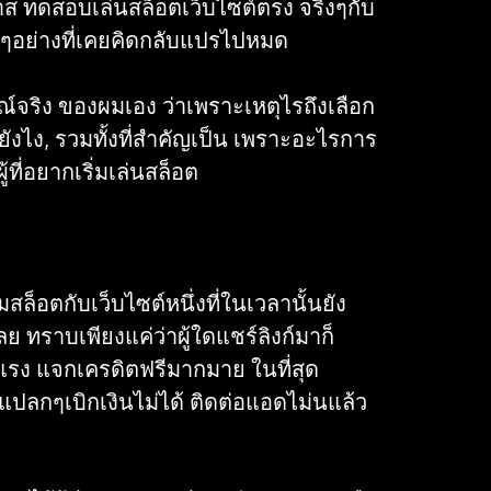
าส ทดสอบเล่นสล็อตเว็บไซต์ตรง จริงๆกับ
ทุกๆอย่างที่เคยคิดกลับแปรไปหมด
์จริง ของผมเอง ว่าเพราะเหตุไรถึงเลือก
ังไง, รวมทั้งที่สำคัญเป็น เพราะอะไรการ
ี่อยากเริ่มเล่นสล็อต
็อตกับเว็บไซต์หนึ่งที่ในเวลานั้นยัง
 เลย ทราบเพียงแค่ว่าผู้ใดแชร์ลิงก์มาก็
แรง แจกเครดิตฟรีมากมาย ในที่สุด
แปลกๆเบิกเงินไม่ได้ ติดต่อแอดไม่นแล้ว