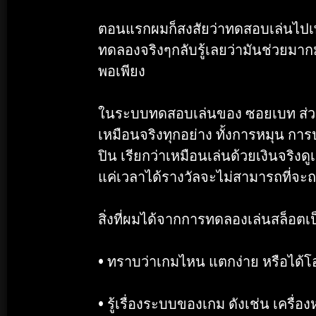
ตอนแรกผมก็สงสัยว่าทดสอบเล่นไปเพรา
ทดลองจริงๆกลับรู้เลยว่ามันช่วยมากม
พอเพียง
ในระบบทดสอบเล่นของ ซอยเบท ส่วน
เหมือนจริงทุกอย่าง ทั้งการหมุน กา
ปิน เรียกว่าเหมือนเล่นด้วยเงินจริง
แค่เวลาได้รางวัลจะไม่สามารถที่จะถ
สิ่งที่ผมได้จากการทดลองเล่นสล็อตเ
• ทราบว่าเกมไหน แตกง่าย หรือได้โอ
• รู้เรื่องระบบของเกม ดังเช่น เครื่อ