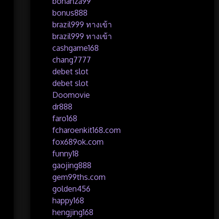
bonanza99
bonus888
brazil999 ทางเข้า
brazil999 ทางเข้า
cashgame168
chang7777
debet slot
debet slot
Doomovie
dr888
faro168
fcharoenkit168.com
fox689ok.com
funny18
gaojing888
gem99ths.com
golden456
happy168
hengjing168