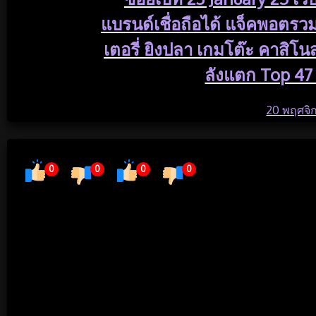
แบรนด์เชื่อถือได้ แจ็คพอตรวม
เตอรี่ ยิงปลา เกมโต๊ะ คาสิ
ลังแตก Top 47
Posted on
20 พฤศจิ
0
0
0
0
Read Time:
5 Minute, 22 Second