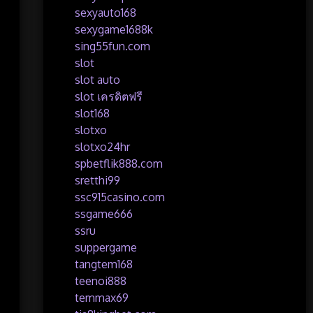
sexyauto168
sexygame1688k
sing55fun.com
slot
slot auto
slot เครดิตฟรี
slot168
slotxo
slotxo24hr
spbetflik888.com
sretthi99
ssc915casino.com
ssgame666
ssru
suppergame
tangtem168
teenoi888
temmax69