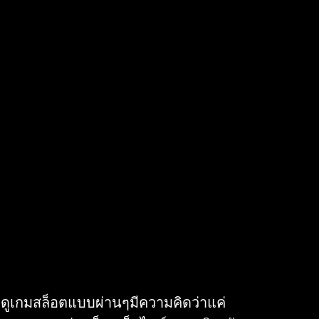
้ที่ดูเกมสล็อตแบบผ่านๆมีความคิดว่าแค่