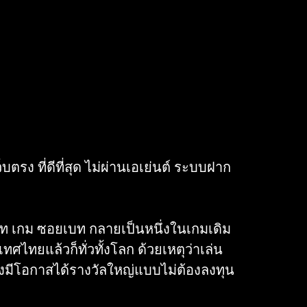
รง ที่ดีที่สุด ไม่ผ่านเอเย่นต์ ระบบฝาก
ท เกม ซอยเบท กลายเป็นหนึ่งในเกมเดิม
ทศไทยแล้วก็ทั่วทั้งโลก ด้วยเหตุว่าเล่น
ังมีโอกาสได้รางวัลใหญ่แบบไม่ต้องลงทุน