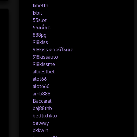
1xbetth
1xbit
55slot
55สล็อต
888pg
918kiss
918kiss ดาวน์โหลด
918kissauto
918kissme
allbestbet
alot66
alot666
amb888
Baccarat
baj88thb
betflixtikto
betway
bkkwin