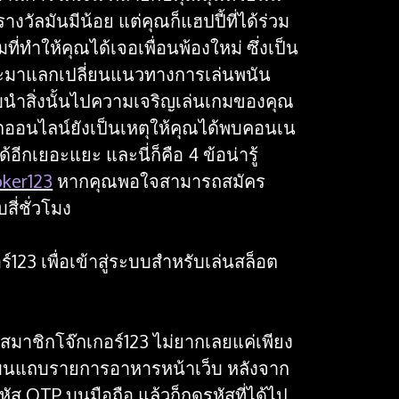
รางวัลมันมีน้อย แต่คุณก็แฮปปี้ที่ได้ร่วม
มที่ทำให้คุณได้เจอเพื่อนพ้องใหม่ ซึ่งเป็น
ี่จะมาแลกเปลี่ยนแนวทางการเล่นพนัน
ก็บนำสิ่งนั้นไปความเจริญเล่นเกมของคุณ
็อตออนไลน์ยังเป็นเหตุให้คุณได้พบคอนเน
อีกเยอะแยะ และนี่ก็คือ 4 ข้อน่ารู้
oker123
หากคุณพอใจสามารถสมัคร
สี่ชั่วโมง
์123 เพื่อเข้าสู่ระบบสำหรับเล่นสล็อต
สมาชิกโจ๊กเกอร์123 ไม่ยากเลยแค่เพียง
กบนแถบรายการอาหารหน้าเว็บ หลังจาก
หัส OTP บนมือถือ แล้วก็กดรหัสที่ได้ไป