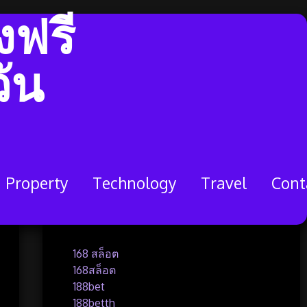
นังฟรี
วัน
ค้นหา
สำหรับ:
Property
Technology
Travel
Cont
หมวดหมู่
168 สล็อต
168สล็อต
188bet
188betth