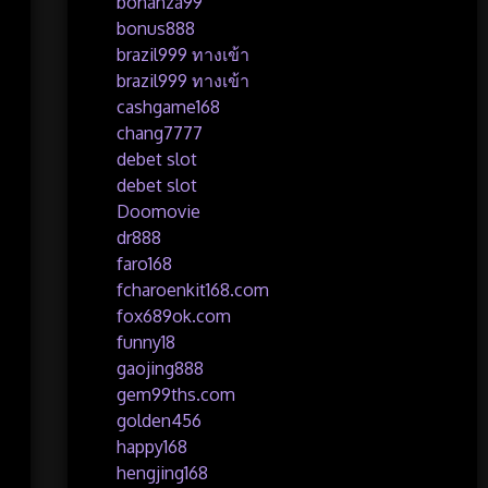
bonanza99
bonus888
brazil999 ทางเข้า
brazil999 ทางเข้า
cashgame168
chang7777
debet slot
debet slot
Doomovie
dr888
faro168
fcharoenkit168.com
fox689ok.com
funny18
gaojing888
gem99ths.com
golden456
happy168
hengjing168