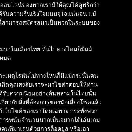
งออนไลน์ของพวกเรามีให้คุณได้ดูฟรีกว่า
ได้รับความรื่นเริงใจแบบจุใจแน่นอน แม้
นี้สามารถสมัครสมาเป็นพวกในระบบของ
ยมมากในเมืองไทย หันไปทางไหนก็มีแม้
้งหมด
พราะเหตุไรหันไปทางไหนก็มีแม้กระนั้นคน
ถ้าเกิดคุณสงสัยเราจะมาไขคำตอบให้ท่าน
 ได้รับความนิยมอย่างล้นหลามในไทยนั้น
กี่ยวกับสิ่งที่ต้องการของนักเสี่ยงโชคแล้ว
บแก้เว็บไซต์ของเราโดยเฉพาะ กระทั่งพวก
กการพนันจำนวนมากเป็นอยากได้เล่นเกม
โกงคนที่มาเล่นด้วยการล็อคยูส หรือเอา