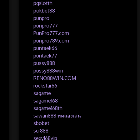
pgslotth
pokbet88
punpro
punpro777
PunPro777.com
punpro789.com
puntaek66
puntaek77
pussy888
pussy888win
RENO88WIN.COM
rockstar66
sagame
sagame168
sagame168th
sawan888 ทดลองเล่น
sbobet
scr888
sexy168vip