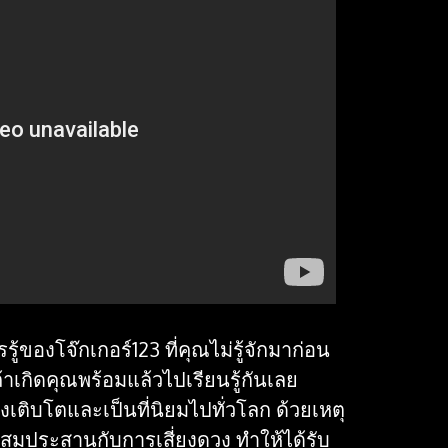
รู้ของโจ๊กเกอร์123 ที่คุณไม่รู้จักมาก่อน
ถ้าเกิดคุณพร้อมแล้วไปเรียนรู้กันเลย
งเติบโตและเป็นที่นิยมไปทั่วโลก ด้วยเหตุ
สมประสานกับการเสี่ยงดวง ทำให้ได้รับ