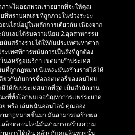
ึกภาพไม่ออกพวกเราอยากที่จะให้คุณ
วยที่ทราบผลเลขที่ถูกภายในช่วงระยะ
ออนไลน์อยู่ในหลักการเดียวกัน เนื่องจาก
ะมันเลยได้รับความนิยม 2.อุตสาหกรรม
ยมันสร้างรายได้ให้กับประเทศมหาศาล
ระเทศที่การพนันการเป็นสิ่งที่ถูกต้อง
สในสหรัฐอเมริกา เขตมาเก๊าประเทศ
ันที่ถูกกฎหมายนี่แหละมันสร้างรายได้ให้
ดียวกันกับการซื้อลอตเตอรี่ของคนไทย
ภาษีให้กับประเทศมากที่สุด เป็นสำนักงาน
ณะที่ทั้งโลกพบเจอปัญหาการเเพร่ระบาด
นหวย หรือ เล่นพนันออนไลน์ คุณลอง
ถูกตามกฎหมายขึ้นมา มันสามารถสร้างผล
.สล็อตออนไลน์มันสามารถสร้างความ
ผ่านการได้เงิน คล้ายกับคุณลุ้นหวยนั้น