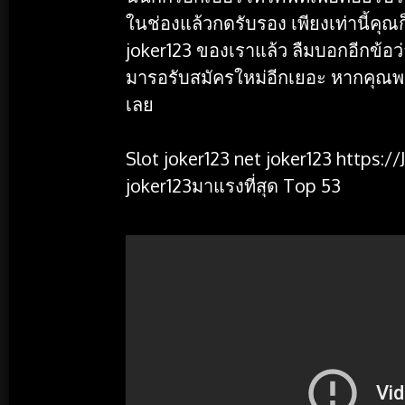
ในช่องแล้วกดรับรอง เพียงเท่านี้คุ
joker123 ของเราแล้ว ลืมบอกอีกข้อ
มารอรับสมัครใหม่อีกเยอะ หากคุณพร
เลย
Slot joker123 net joker123 https://
joker123มาแรงที่สุด Top 53