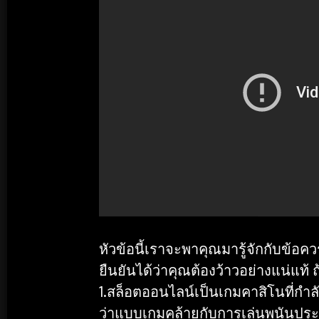
หัวข้อนี้เราจะพาคุณมารู้จักกับข้อควร
ยืนยันได้ว่าคุณต้องว้าวอย่างแน่แท้ 
1.สล็อตออนไลน์เป็นเกมคาสิโนที่กำลั
ว่าแบบเกมคล้ายกับการเล่นพนันประ