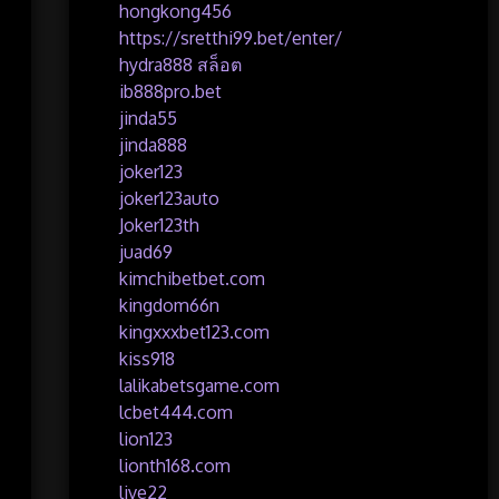
hongkong456
https://sretthi99.bet/enter/
hydra888 สล็อต
ib888pro.bet
jinda55
jinda888
joker123
joker123auto
Joker123th
juad69
kimchibetbet.com
kingdom66n
kingxxxbet123.com
kiss918
lalikabetsgame.com
lcbet444.com
lion123
lionth168.com
live22