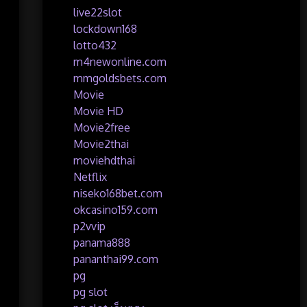
live22slot
lockdown168
lotto432
m4newonline.com
mmgoldsbets.com
Movie
Movie HD
Movie2free
Movie2thai
moviehdthai
Netflix
niseko168bet.com
okcasino159.com
p2vvip
panama888
pananthai99.com
pg
pg slot