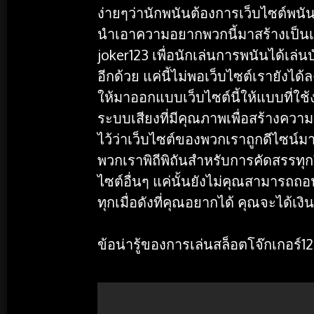
ง่ายๆว่านักพนันต้องการเว็บไซต์พนันท
นำเอาความอยากพวกนี้มาสร้างเป็นเว็
joker123 เพื่อนักเล่นการพนันได้เล่นบ
อีกด้วย แค่นี้ไม่พอเว็บไซต์เรายังไ
ให้มาออกแบบเว็บไซต์นี้ให้แบบที่ใช้
ระบบเสียงที่มีคุณภาพเพื่อสร้างควา
ไว้ว่าเว็บไซต์ของพวกเราถูกดีไซน์ม
พวกเราพิถีพิถันสำหรับการคัดสรรทุกว
ไซต์อื่นๆ แค่นั้นยังไม่คุณสามารถ
ทุกเมื่อดังที่คุณอยากได้ คุณจะได้เงิ
ข้อน่ารู้ของการเล่นสล็อตโจ๊กเกอร์123