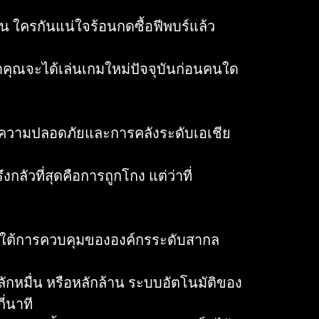
นาน ใครกันแน่ใจร้อนกดซื้อฟีพบร์แล้ว
่าคุณจะได้เล่นเกมใหม่ปัจจุบันก่อนคนใด
้าว ความปลอดภัยและการคลังระดับเอเชีย
งกลัวที่สุดคือการถูกโกง แต่ว่าที่
ภายใต้การควบคุมขององค์กรระดับสากล
กหมื่น หรือหลักล้าน ระบบอัตโนมัติของ
ี่นาที