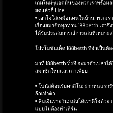
เกมใหม่ๆแอดมินของพวกเราพร้อมส
สดแล้วก็ Line
• เอาใจใส่เหมือนคนในบ้าน: พวกเรามั
เรื่องสมาชิกทุกท่าน 188betth เราจึ
ได้รับประสบการณ์การเล่นที่เหมาะสม
โปรโมชั่นเด็ด 188betth ที่จำเป็นต้อ
มาที่ 188betth ทั้งที จะมาตัวเปล่า
สมาชิกใหม่และเก่าเพียบ
• โบนัสต้อนรับคาสิโน: ฝากหนแรกรับโ
อีกเท่าตัว
• คืนเงินรายวัน: เล่นได้เราดีใจด้วย 
แบบไม่ต้องทำเทิร์น