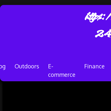
https
24
Skip
to
188bet เว็บแตก
og
Outdoors
E-
Finance
content
commerce
ออนไลน์ที่สายสล็อ
ไว ฝากถอนสะดวก พ
ใหม่ล่าสุด Top 15 b