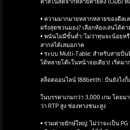
คาสิโนสดจากหลายค่ายดัง (Club) 
• ความมากมายหลากหลายของดีลเลอร
ฝรั่งสุดชวนมอง? เลือกห้องเล่นได้
• พนันไม่มีขั้นต่ำ: ไม่ว่าทุนจะน้อ
สากลได้เสมอภาค
• ระบบ Multi-Table: สำหรับสายปั่น
ได้หลายโต๊ะในหน้าจอเดียว! เริ่ดมา
สล็อตออนไลน์ 188betth : ปั่นยังไง
ในบรรดาเกมกว่า 3,000 เกม โดยมากเ
ว่า RTP สูง ช่องทางชนะสูง
• รวมค่ายยักษ์ใหญ่: ไม่ว่าจะเป็น P