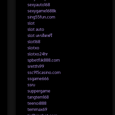
sexyauto168
sexygame1688k
sing55fun.com
slot
slot auto
slot เครดิตฟรี
slot168
slotxo
slotxo24hr
spbetflik888.com
sretthi99
ssc915casino.com
ssgame666
ssru
suppergame
tangtem168
teenoi888
temmax69