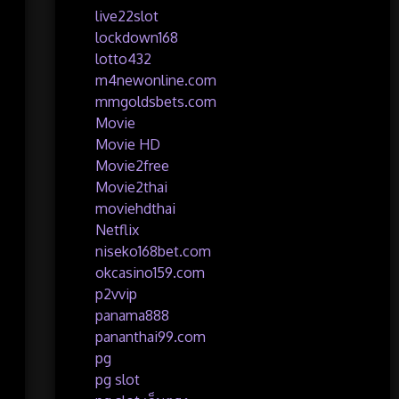
live22slot
lockdown168
lotto432
m4newonline.com
mmgoldsbets.com
Movie
Movie HD
Movie2free
Movie2thai
moviehdthai
Netflix
niseko168bet.com
okcasino159.com
p2vvip
panama888
pananthai99.com
pg
pg slot