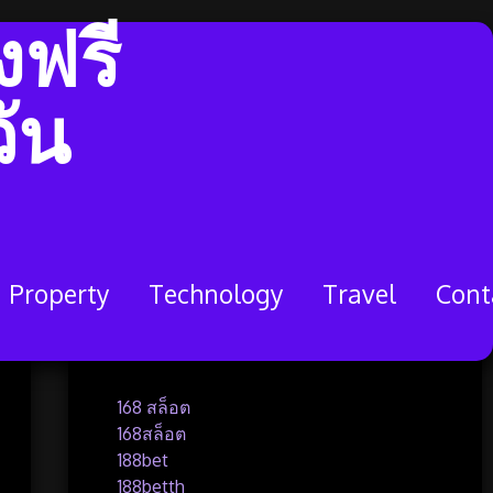
นังฟรี
วัน
ค้นหา
สำหรับ:
Property
Technology
Travel
Cont
หมวดหมู่
168 สล็อต
168สล็อต
188bet
188betth