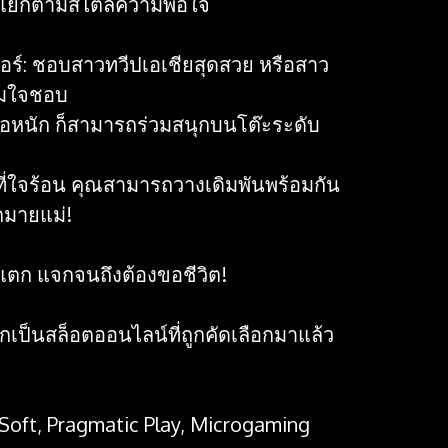
ที่แยกตามสไตล์ความพอใจ
์: ชอบสาวทวีปเอเชียสุดสวย หรือสาว
ตามใจชอบ
ยหรือหนัก ก็สามารถร่วมสนุกบนโต๊ะระดับ
ที่ใจร้อน คุณสามารถวางเดิมพันพร้อมกัน
กมายแม่!
ก็แตก แจกจนถึงต้องขอชีวิต!
ป็นสล็อตออนไลน์ที่ถูกคัดเลือกมาแล้ว
G Soft, Pragmatic Play, Microgaming