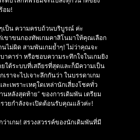
ร้อม!
ๆเป็น ความครบถ้วนบริบูรณ์ ค่ะ
ๆแต่เขาขนกองทัพเกมคาสิโนมาให้คุณเลือก
านไม่ผิด สามพันเกมย้ำๆ! ไม่ว่าคุณจะ
๊ะบาคาร่า หรือชอบความระทึกใจในเกมยิง
ภายใต้ระบบที่เสถียรที่สุดและก็มีความเป็น
วกเราจะไปเจาะลึกกันว่า ในบรรดาเกม
 และเพราะเหตุใดเหล่านักเสี่ยงโชคทั่ว
บ้านหลังสุดท้าย” ของการเดิมพัน เตรียม
มรวยกำลังจะเปิดต้อนรับคุณแล้วค่ะ!
ว่าเกม! สรวงสวรรค์ของนักเดิมพันที่มี