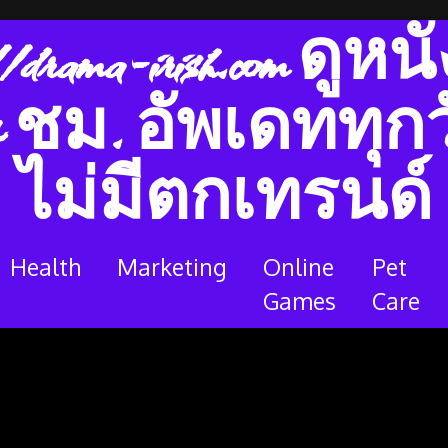
://drama-irish.com ดูห
 ชม. อัพเดททุก
ไม่มีตกเทรนด์
ง่าย เว็บรวมคาสิโน
Health
Marketing
Online
Pet
Games
Care
ตต้องลอง เกมครบ ระบบ
นันออนไลน์ เว็บใหญ่
y Jeffry 188betths.com