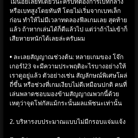
ไม่น้อยเลยทีเดียวนะครับที่ต้องการเบทกลาง
หรือเบทสูงโดยทันที โดยไม่เริ่มจากเบทเล็ก
ก่อน ทำให้ไม่มีเวลาทดลองฟีลเกมเลย สุดท้าย
แล้ว ถ้าหากเล่นได้ก็ดีแล้วไป แต่ว่าถ้าไม่เข้าก็
เสียหายหนักได้เลยล่ะครับผม
• ละเลยสัญญาณช่วงต้น: หลายเกมของ โจ๊ก
เกอร์123 จะมีความประพฤติอะไรบางอย่างให้
เราดูอยู่แล้ว ตัวอย่างเช่น สัญลักษณ์พิเศษโผล่
ถี่ขึ้น หรือช่วงที่เกมเงียบไม่ดีเหมือนปกติ คนที่
เล่นพลาดชอบมองข้ามสัญญาณพวกนี้ด้วย
เหตุว่าจุดโฟกัสแม้กระนั้นผลแพ้ชนะเท่านั้น
2. บริหารงบประมาณแบบไม่มีกรอบแจ่มแจ้ง