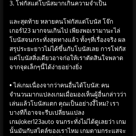
3. โฟกัสแต่โบนัสมากเกินความจำเป็น
และสุดท้าย หลายคนโฟกัสแต่โบนัส โจ๊ก
เกอร์123 มากจนเกินไป เพียงพอเรามานะไล่
โบนัสจนกระทั่งสุดทางแล้ว ทั้งๆที่เรื่องจริง ผล
สรุประยะยาวไม่ได้ขึ้นกับโบนัสเลย การโฟกัส
แค่โบนัสสิ่งเดียวอาจก่อให้เราตัดสินใจพลาด
จากจุดเล็กๆนี้ได้ง่ายอย่างยิ่ง
• ไล่เกมเนื่องจากว่าคนอื่นได้โบนัส: คน
จำนวนมากแปลงเกมเมื่อมองเห็นผู้อื่นกล่าวว่า
เล่นแล้วโบนัสแตก คุณเป็นอย่างงี้ไหม? เรา
บางทีก็อาจจะรีบเปลี่ยนแปลง
เกมJoker123auto จนกระทั่งไม่ได้ดูเลยว่า เกม
นั้นมันกับสไตล์ของเราไหม เกมตามกระแสจะ