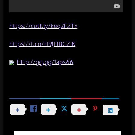
https://cutt.ly/keq2F2Tx
https://t.co/H9JFIBGZiK
http://gg.gg/1aps66
Share