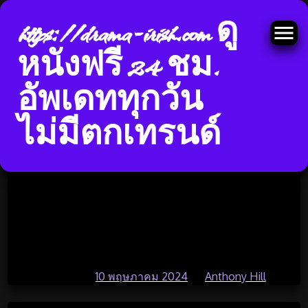
https://drama-irish.com ดู
หนังฟรี 24 ชม.
อัพเดททุกวัน
Skip
ไม่มีตกเทรนด์
สล็อต777 13 กรกฎา 24 สล็อต777
to
content
สมัครฟรีดาวน์โหลด พีจีสล็อต ฝาก-
ถอนโอนไวเครดิตฟรีแจกจริง
punpro77 เล่นง่ายที่ไหนก็ได้ Top 4
by Malissa punpro777.us
Posted on
10 พฤษภาคม 2024
by
Anthony Hill