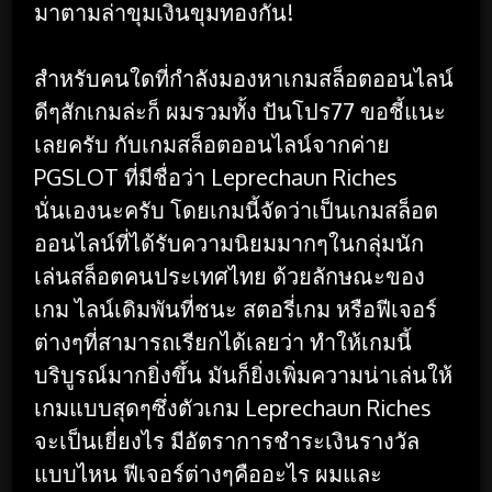
มาตามล่าขุมเงินขุมทองกัน!
สำหรับคนใดที่กำลังมองหาเกมสล็อตออนไลน์
ดีๆสักเกมล่ะก็ ผมรวมทั้ง ปันโปร77 ขอชี้แนะ
เลยครับ กับเกมสล็อตออนไลน์จากค่าย
PGSLOT ที่มีชื่อว่า Leprechaun Riches
นั่นเองนะครับ โดยเกมนี้จัดว่าเป็นเกมสล็อต
ออนไลน์ที่ได้รับความนิยมมากๆในกลุ่มนัก
เล่นสล็อตคนประเทศไทย ด้วยลักษณะของ
เกม ไลน์เดิมพันที่ชนะ สตอรี่เกม หรือฟีเจอร์
ต่างๆที่สามารถเรียกได้เลยว่า ทำให้เกมนี้
บริบูรณ์มากยิ่งขึ้น มันก็ยิ่งเพิ่มความน่าเล่นให้
เกมแบบสุดๆซึ่งตัวเกม Leprechaun Riches
จะเป็นเยี่ยงไร มีอัตราการชำระเงินรางวัล
แบบไหน ฟีเจอร์ต่างๆคืออะไร ผมและ