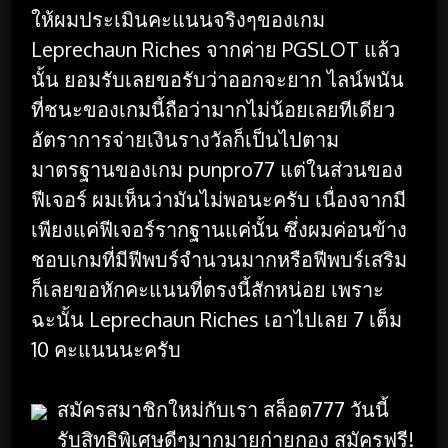
ให้ผมประเมินคะแนนจริงๆของเกม
Leprechaun Riches จากค่าย PGSLOT แล้ว
นั้น ยอมรับเลยขอรับว่าออกจะยาก ไลน์พนัน
ที่ชนะของเกมนี้ถือว่ามากไม่น้อยเลยทีเดียว
อัตราการจ่ายเงินรางวัลก็เป็นไปตาม
มาตรฐานของเกม punpro77 แต่ในส่วนของ
ฟีเจอร์ ผมเห็นว่ามันไม่พอนะครับ เนื่องจากมี
เพียงแค่ฟีเจอร์รากฐานแค่นั้น ซึ่งผมค่อนข้าง
ชอบเกมที่มีฟีพบร์จำนวนมากหรือฟีพบร์เสริม
ก็เลยขอหักคะแนนที่ตรงนี้สักหน่อย เพราะ
ฉะนั้น Leprechaun Riches เอาไปเลย 7 เต็ม
10 คะแนนนะครับ
สมัครสมาชิกใหม่กับเรา สล็อต777 วันนี้
รับสิทธิพิเศษดีๆมากมายก่ายกอง สมัครฟรี!