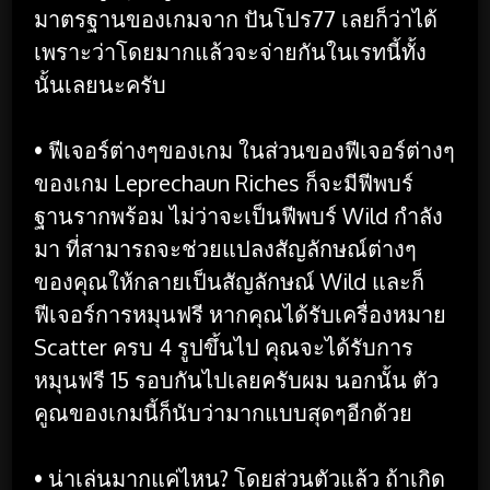
มาตรฐานของเกมจาก ปันโปร77 เลยก็ว่าได้
เพราะว่าโดยมากแล้วจะจ่ายกันในเรทนี้ทั้ง
นั้นเลยนะครับ
• ฟีเจอร์ต่างๆของเกม ในส่วนของฟีเจอร์ต่างๆ
ของเกม Leprechaun Riches ก็จะมีฟีพบร์
ฐานรากพร้อม ไม่ว่าจะเป็นฟีพบร์ Wild กำลัง
มา ที่สามารถจะช่วยแปลงสัญลักษณ์ต่างๆ
ของคุณให้กลายเป็นสัญลักษณ์ Wild และก็
ฟีเจอร์การหมุนฟรี หากคุณได้รับเครื่องหมาย
Scatter ครบ 4 รูปขึ้นไป คุณจะได้รับการ
หมุนฟรี 15 รอบกันไปเลยครับผม นอกนั้น ตัว
คูณของเกมนี้ก็นับว่ามากแบบสุดๆอีกด้วย
• น่าเล่นมากแค่ไหน? โดยส่วนตัวแล้ว ถ้าเกิด