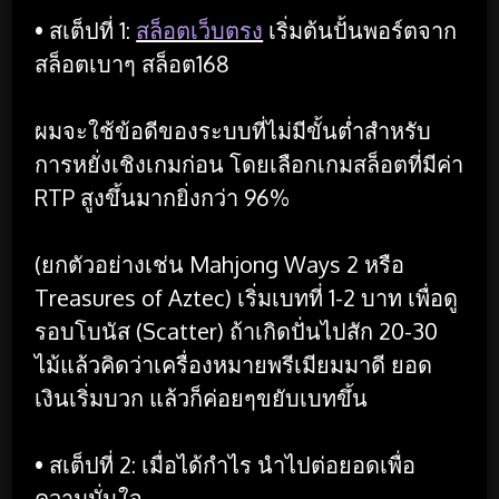
• สเต็ปที่ 1:
สล็อตเว็บตรง
เริ่มต้นปั้นพอร์ตจาก
สล็อตเบาๆ สล็อต168
ผมจะใช้ข้อดีของระบบที่ไม่มีขั้นต่ำสำหรับ
การหยั่งเชิงเกมก่อน โดยเลือกเกมสล็อตที่มีค่า
RTP สูงขึ้นมากยิ่งกว่า 96%
(ยกตัวอย่างเช่น Mahjong Ways 2 หรือ
Treasures of Aztec) เริ่มเบทที่ 1-2 บาท เพื่อดู
รอบโบนัส (Scatter) ถ้าเกิดปั่นไปสัก 20-30
ไม้แล้วคิดว่าเครื่องหมายพรีเมียมมาดี ยอด
เงินเริ่มบวก แล้วก็ค่อยๆขยับเบทขึ้น
• สเต็ปที่ 2: เมื่อได้กำไร นำไปต่อยอดเพื่อ
ความมั่นใจ