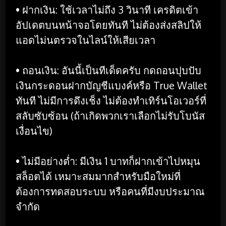
• ฝากเงิน: ใช้เวลาไม่ถึง 3 วินาที เครดิตเข้า
อัปเดตบนหน้าจอโดยทันที ไม่ต้องส่งสลิปให้
แอดไม่นตรวจในไลน์ให้เสียเวลา
• ถอนเงิน: อันนี้เป็นทีเด็ดครับ กดถอนปุบปับ
เงินกระดอนฝากบัญชีแบงค์หรือ True Wallet
ทันที ไม่มีการดึงเช็ง ไม่ต้องทำเทิร์นโอเวอร์ที่
สลับซับซ้อน (ถ้าเกิดพวกเราเลือกไม่รับโบนัส
เงื่อนไข)
• ไม่มีอย่างต่ำ: มีเงิน 1 บาทก็ฝากเข้าไปหมุน
สล็อตได้ เหมาะสมมากสำหรับมือใหม่ที่
ต้องการทดสอบระบบ หรือคนที่มีงบประมาณ
จำกัด