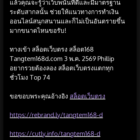
แล้วคุณจะรู้ว่าเว็บพนันที่ดีและมีมาตรฐาน
ระดับสากลนั้น ช่วยให้แนวทางการทำเงิน
ออนไลน์สนุกสนานและก็ไม่เป็นอันตรายขึ้น
มากขนาดไหนขอรับ!
ทางเข้า สล็อตเว็บตรง สล็อต168
Tangtem168d.com 3 พ.ค. 2569 Phillip
อยากรวยต้องลอง สล็อตเว็บตรงแตกทุก
ชั่วโมง Top 74
ขอขอบพระคุณอ้างอิง
สล็อตเว็บตรง
https://rebrand.ly/tangtem168-d
https://cutly.info/tangtem168-d