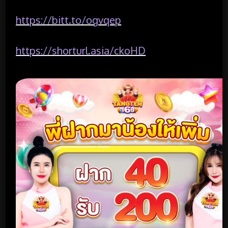
https://bitt.to/ogvqep
https://shorturl.asia/ckoHD