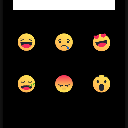
Happy
Sad
Excited
0
%
0
%
0
%
Sleepy
Angry
Surprise
0
%
0
%
0
%