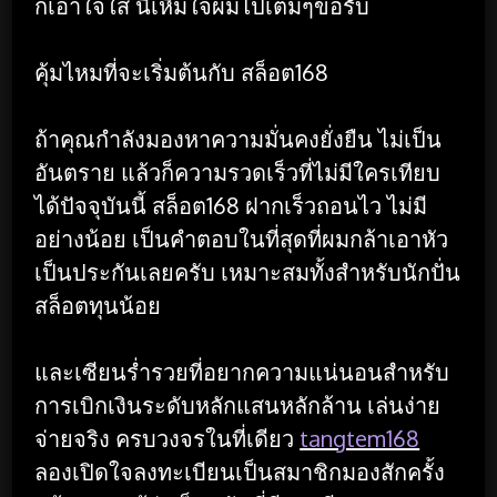
ก็เอาใจใส่ นี้เหิมใจผมไปเต็มๆขอรับ
คุ้มไหมที่จะเริ่มต้นกับ สล็อต168
ถ้าคุณกำลังมองหาความมั่นคงยั่งยืน ไม่เป็น
อันตราย แล้วก็ความรวดเร็วที่ไม่มีใครเทียบ
ได้ปัจจุบันนี้ สล็อต168 ฝากเร็วถอนไว ไม่มี
อย่างน้อย เป็นคำตอบในที่สุดที่ผมกล้าเอาหัว
เป็นประกันเลยครับ เหมาะสมทั้งสำหรับนักปั่น
สล็อตทุนน้อย
และเซียนร่ำรวยที่อยากความแน่นอนสำหรับ
การเบิกเงินระดับหลักแสนหลักล้าน เล่นง่าย
จ่ายจริง ครบวงจรในที่เดียว
tangtem168
ลองเปิดใจลงทะเบียนเป็นสมาชิกมองสักครั้ง