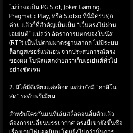
ไม่ว่าจะเป็น PG Slot, Joker Gaming,
Pragmatic Play, หรือ Slotxo ที่นี่มีครบทุก
ค่าย แล้วก็ที่สำคัญเป็นเป็น “เว็บตรงไม่ผ่าน
เอเย่นต์” แปลว่า อัตราการแตกของโบนัส
(RTP) เป็นไปตามมาตรฐานสากล ไม่มีระบบ
ล็อกยูสเซอร์แน่นอน จากประสบการณ์ตรง
ของผม โบนัสแตกง่ายกว่าเว็บเอเย่นต์ทั่วไป
อย่างชัดเจน
2. มิได้มีดีเพียงแค่สล็อต แต่ว่ายังมี “คาสิโน
สด” ระดับพรีเมียม
สำหรับใครกันแน่ที่เล่นสล็อตจนอิ่มตัวแล้ว
ต้องการเปลี่ยนบรรยากาศ ตรงนี้เขายังขึ้นชื่อ
เรื่องเกมไพ่ยอดนิยม โดยยิ่งไปกว่านั้นการ