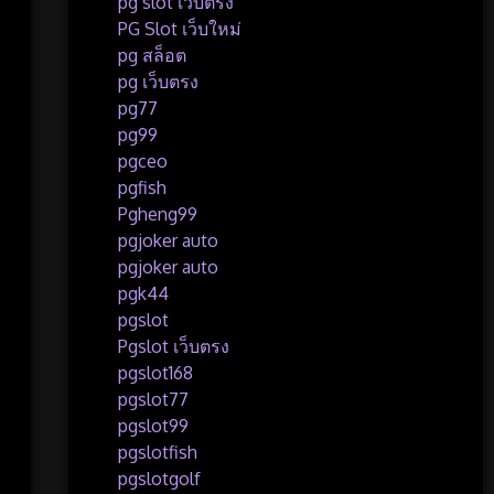
pg slot เว็บตรง
PG Slot เว็บใหม่
pg สล็อต
pg เว็บตรง
pg77
pg99
pgceo
pgfish
Pgheng99
pgjoker auto
pgjoker auto
pgk44
pgslot
Pgslot เว็บตรง
pgslot168
pgslot77
pgslot99
pgslotfish
pgslotgolf