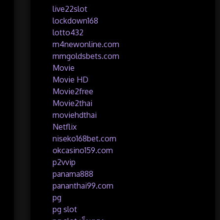
live22slot
lockdown168
lotto432
m4newonline.com
mmgoldsbets.com
Movie
Movie HD
Movie2free
Movie2thai
moviehdthai
Netflix
niseko168bet.com
okcasino159.com
p2vvip
panama888
pananthai99.com
pg
pg slot