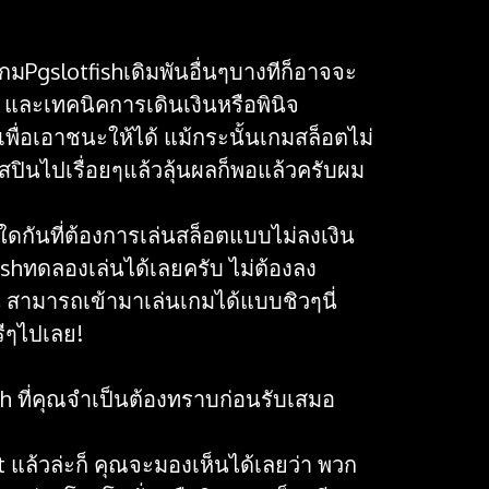
มPgslotfishเดิมพันอื่นๆบางทีก็อาจจะ
 และเทคนิคการเดินเงินหรือพินิจ
พื่อเอาชนะให้ได้ แม้กระนั้นเกมสล็อตไม่
สปินไปเรื่อยๆแล้วลุ้นผลก็พอแล้วครับผม
้ใดกันที่ต้องการเล่นสล็อตแบบไม่ลงเงิน
ishทดลองเล่นได้เลยครับ ไม่ต้องลง
น สามารถเข้ามาเล่นเกมได้แบบชิวๆนี่
ีๆไปเลย!
h ที่คุณจำเป็นต้องทราบก่อนรับเสมอ
t แล้วล่ะก็ คุณจะมองเห็นได้เลยว่า พวก