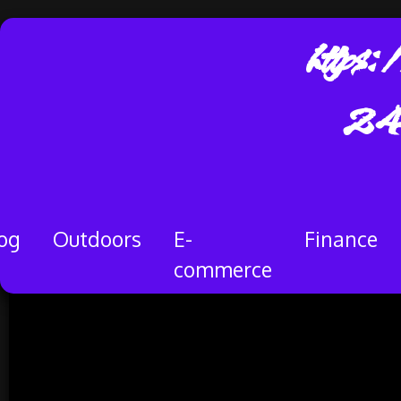
https
24
Skip
to
สล็อต pgslotfish
og
Outdoors
E-
Finance
content
commerce
pgslot เวปไซต์ แตก
หนักทุกเกม ฝาก-ถอน
ออนไลน์ เว็บใหญ่ pg