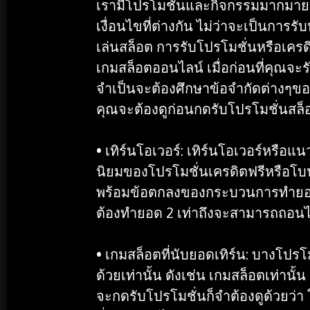
เรามีโปรโมชั่นและกิจกรรมมากมาย!
เงื่อนไขที่ต่างกัน ไม่ว่าจะเป็นกา
เล่นสล็อต การรับโปรโมชั่นหรือเคร
เกมสล็อตออนไลน์ เมื่อก่อนที่คุณจะ
จำเป็นจะต้องศึกษาข้อจำกัดต่างๆของโป
คุณจะต้องดูก่อนกดรับโปรโมชั่นสล็
• เทิร์นโอเวอร์: เทิร์นโอเวอร์หรื
นิยมของโปรโมชั่นเครดิตฟรีหรือโบนั
พร้อมข้อตกลงของกระบวนการทำยอดเ
ต้องทำยอด 2 เท่าถึงจะสามารถถอนไ
• เกมสล็อตที่นับยอดเทิร์น: บางโป
ด้วยเท่านั้น ดังเช่น เกมสล็อตเท่านั้
จะกดรับโปรโมชั่นก็จำต้องดูด้วยว่า