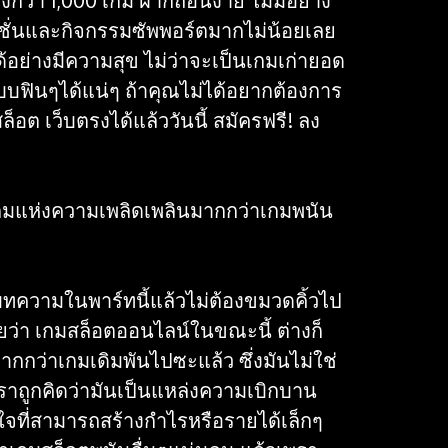
ั่นและกิจกรรมซัพพอร์ตมากไม่น้อยเลย
ด้อย่างมีความสุข ไม่ว่าจะเป็นเกมเก่ายอด
บฟินๆได้แน่ๆ ถ้าคุณไม่ได้อยากต้องการ
็อต เว็บตรงได้แล้ววันนี้ สมัครฟรี! ลง
นเกมแห่งความเพลิดเพลินมากกว่าเกมพนัน
บทความในพาร์ทนี้แล้วไม่ต้องขมวดคิ้วไป
ลยว่า เกมสล็อตออนไลน์ในขณะนี้ ต่างก็
มากกว่าเกมเดิมพันไปซะแล้ว ซึ่งมันไม่ใช่
เราถูกคิดว่ามันเป็นแหล่งความเบิกบาน
งใจที่สามารถสร้างกำไรหรือรายได้เล็กๆ