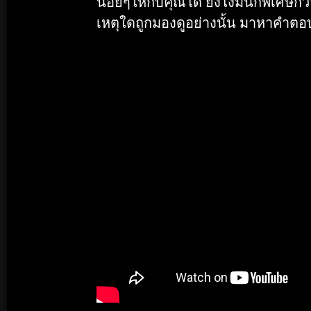
น้อยๆให้กับคุณได้ ยังไงมันก็พิเศษ
เหตุใดถูกมองดูอย่างนั้น มาหาคำตอ