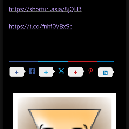
https://shorturl.asia/8jQH3
https://t.co/fnhf0VBxSc
Share