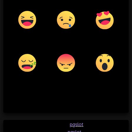
Happy
Sad
Excited
0
%
0
%
0
%
Sleepy
Angry
Surprise
0
%
0
%
0
%
Posted in
pgslot