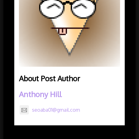
About Post Author
Anthony Hill
seoaba01@gmail.com