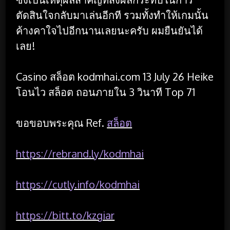
ตัดสินใจกลับมาเล่นอีกที รวมทั้งทำให้เกมนั้น
ค้างคาใจไปอีกนานเลยนะครับ ผมยืนยันได้
เลย!
Casino สล็อต kodmhai.com 13 July 26 Heike
โอนไว สล็อต ถอนภายใน 3 วินาที Top 71
ขอขอบพระคุณ Ref.
สล็อต
https://rebrand.ly/kodmhai
https://cutly.info/kodmhai
https://bitt.to/kzgiar