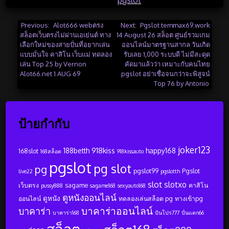
Tagged
pgslot
แนะแนว
Previous:
Alot666 webตรง
Next:
Pgslot temmax69.work
สล็อตเว็บตรงไม่ผ่านเอเย่นต์ ทาง
14 August 26 สล็อต ศูนย์รวมเกม
เรื่อง
เลือกใหม่ของสายปั่นที่อยากเล่น
ออนไลน์มาตรฐานสากล วันเกิด
แบบมั่นใจ คาสิโน เว็บแม่ ทดลอง
รับเลย 1,000 ระบบดี ไม่มีสะดุด
เล่น Top 25 by Vernon
คัดมาแล้วว่า เหมาะกับคนไทย
Alot66.net 1 AUG 69
pgslot อย่าเชื่อจนกว่าจะพิสูจน์
Top 76 by Antonio
ป้ายกำกับ
joker123
918kiss
188betth
happy168
168slot
168สล็อต
918kissauto
pgslot
pg slot
pg
pgslot99
Pgslot
live22
pgslotth
slot
slotxo
เว็บตรง
sagame
คาสิโน
pussy888
sagame168
sexyauto168
ดูหนังออนไลน์
ดูหนัง
ออนไลน์
ทดลองเล่นสล็อต pg
ทางเข้าpg
บาคาร่าออนไลน์
บาคาร่า
บาคาร่า168
ปันโปร777
ปั่นแตก66
สล็อต