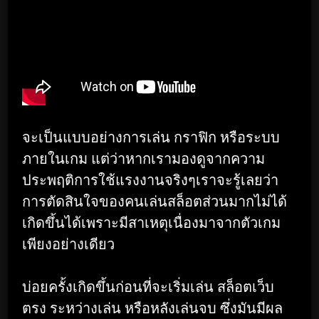
จะเป็นแบบอย่างการเล่น กราฟิก หรือระบบ
ภายในเกม แต่ว่าหากเรามองดูจากความ
ประพฤติการใช้แรงงานจริงๆเราจะรู้เลยว่า
การตัดสินใจของคนเล่นสล็อตส่วนมากไม่ได้
เกิดขึ้นได้เพราะมีสาเหตุเนื่องมาจากตัวเกม
เพียงอย่างเดียว
บ่อยครั้งเกิดขึ้นก่อนที่จะเริ่มเล่น สล็อตเว็บ
ตรง ระหว่างเล่น หรือหลังเล่นจบ ซึ่งมันมีผล