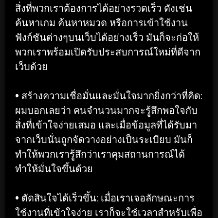
สิ่งที่พวกเราต้องการได้อย่างรวดเร็ว ดังเช่น
ค้นหาเกม ค้นหาหมวด หรือการเข้าใช้งาน
ฟังก์ชันต่างๆบนเว็บได้อย่างเร็ว มันก็จะก่อให้
พวกเราพร้อมเปิดรับประสบการณ์ใหม่ที่ดีจาก
เว็บด้วย
• สร้างความเชื่อมั่นและมั่นใจมากยิ่งกว่าที่คิด:
ผมบอกเลยว่า คนจำนวนมากจะรู้สึกพอใจกับ
สิ่งที่เข้าใจง่ายเสมอ และเมื่อข้อมูลที่ได้รับมา
จากเว็บนั่นถูกจัดวางอย่างเป็นระเบียบ มันก็
ทำให้พวกเรารู้สึกว่าเราคุมสถานการณ์ได้
ทำให้มั่นใจขึ้นด้วย
• ตัดสินใจได้เร็วขึ้น: เมื่อเราเจอลักษณะการ
ใช้งานที่เข้าใจง่าย เราก็จะใช้เวลาสำหรับเพื่อ