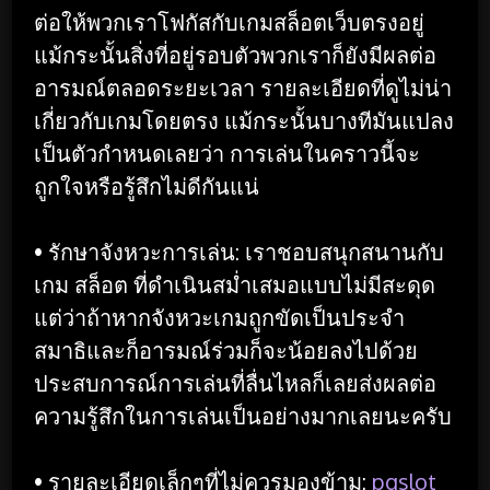
ต่อให้พวกเราโฟกัสกับเกมสล็อตเว็บตรงอยู่
แม้กระนั้นสิ่งที่อยู่รอบตัวพวกเราก็ยังมีผลต่อ
อารมณ์ตลอดระยะเวลา รายละเอียดที่ดูไม่น่า
เกี่ยวกับเกมโดยตรง แม้กระนั้นบางทีมันแปลง
เป็นตัวกำหนดเลยว่า การเล่นในคราวนี้จะ
ถูกใจหรือรู้สึกไม่ดีกันแน่
• รักษาจังหวะการเล่น: เราชอบสนุกสนานกับ
เกม สล็อต ที่ดำเนินสม่ำเสมอแบบไม่มีสะดุด
แต่ว่าถ้าหากจังหวะเกมถูกขัดเป็นประจำ
สมาธิและก็อารมณ์ร่วมก็จะน้อยลงไปด้วย
ประสบการณ์การเล่นที่ลื่นไหลก็เลยส่งผลต่อ
ความรู้สึกในการเล่นเป็นอย่างมากเลยนะครับ
• รายละเอียดเล็กๆที่ไม่ควรมองข้าม:
pgslot