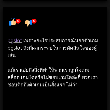
0
0
Read Time:
4 Minute, 42 Second
pgslot
เพราะอะไรประสบการณ์นอกตัวเกม
pgslot ถึงมีผลกระทบในการตัดสินใจของผู้
เล่น
แม้เราเอ๋ยถึงสิ่งที่ทำให้พวกเราถูกใจเกม
สล็อต เกมใดหรือไม่ชอบเกมใดล่ะก็ พวกเรา
ชอบคิดถึงตัวเกมเป็นสิ่งแรก ไม่ว่า