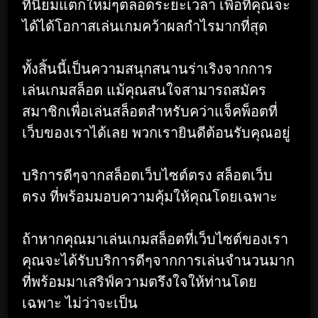
ที่นิยมแตกใหม่ๆตลอดระยะเวลา เพื่อที่คุณจะ
ได้ได้โอกาสเล่นเกมคว้าผลกำไรมากที่สุด
ทั้งสิ้นนี้เป็นความสนุกสนานร่าเริงจากการ
เล่นเกมสล็อต แม้คุณสนใจสามารถสมัคร
สมาชิกเพื่อเล่นสล็อตสำหรับคว่าแจ็คพ็อตที่
เว็บของเราได้เลย พวกเรายินดีต้อนรับคุณอยู่
บริการดีๆจากสล็อตเว็บไซต์ตรง สล็อตเว็บ
ตรง ที่พร้อมมอบความคุ้มให้คุณโดยเฉพาะ
ถ้าหากคุณมาเล่นเกมสล็อตที่เว็บไซต์ของเรา
คุณจะได้รับบริการดีๆจากการเล่นจำนวนมาก
ที่พร้อมมาเสริฟ์ความตรึงใจให้ท่านโดย
เฉพาะ ไม่ว่าจะเป็น