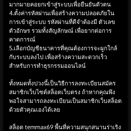
มากมายคอยกเข้าสู่ระบบเพื่อยืนยันตัวตน
4.ตั้งค่ารหัสผ่านเพื่อสร้างความปลอดภัยใน
การเข้าสู่ระบบ รหัสผ่านที่ดีจำต้องมี ตัวเลข
ตัวอักษร รวมทั้งสัญลักษณ์ เพื่อยากต่อการ
คาดการณ์
5.เลือกบัญชีธนาคารที่คุณต้องการจะผูกใกล้
กับระบบลงไป เพื่อสร้างความสะดวกเร็ว
สำหรับการทำธุรกรรมออนไลน์
ทั้งหมดทั้งปวงนี้เป็นวิธีการลงทะเบียนสมัคร
สมาชิกเว็บไซต์สล็อตเว็บตรง ถ้าหากคุณพึง
พอใจสามารถลงทะเบียนเป็นสมาชิกเว็บสล็อต
ด้วยตัวคุณเองได้เลย
สล็อต temmax69 พื้นที่ความสนุกสนานร่าเริง