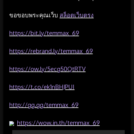
ขอขอบพระคุณเว็บ
สล็อตเว็บตรง
https://bit.ly/temmax_69
https://rebrand.ly/temmax_69
https://ow.ly/5ecg50QtRTV
https://t.co/ek1nBHJPUI
http://gg.gg/temmax_69
https://wow.in.th/temmax_69