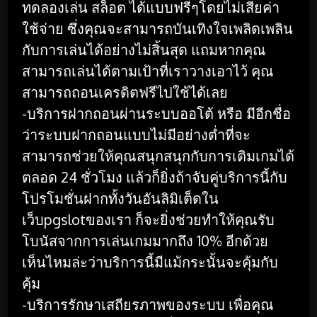
ทดลองเล่น สล็อต ได้แบบฟรีๆโดยไม่เสียค่า
ใช้จ่าย ซึ่งคุณจะสามารถบันเทิงใจเพลิดเพลิน
กับการเล่นได้อย่างไม่สิ้นสุด แถมหากคุณ
สามารถเล่นได้ตามเป้าที่เราวางเอาไว้ คุณ
สามารถถอนเครดิตฟรีไปใช้ได้เลย
-บริการฝากถอนผ่านระบบออโต้ หรือ มีอีกชื่อ
ว่าระบบฝากถอนแบบไม่มีอย่างต่ำที่จะ
สามารถช่วยให้คุณสนุกสนุกกับการเติมเกมได้
ตลอด 24 ชั่วโมง แล้วก็ยิ่งถ้าจับคู่บริการนี้กับ
โปรโมชั่นฝากทั้งวันอันลิมิเต็ดใน
เว็บpgslotของเรา ก็จะยิ่งช่วยทำให้คุณรับ
โบนัสจากการเล่นเกมมากถึง 10% อีกด้วย
เห็นไหมล่ะว่าบริการนี้มีแม้กระนั้นจะคุ้มกับ
คุ้ม
-บริการรักษาเสถียรภาพของระบบ เพื่อคุณ