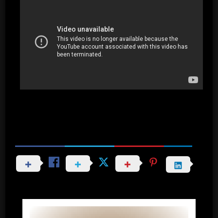
Share