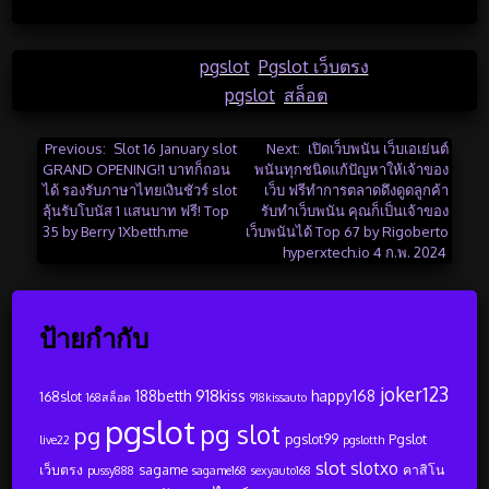
Posted in
pgslot
,
Pgslot เว็บตรง
Tagged
pgslot
,
สล็อต
แนะแนว
Previous:
Slot 16 January slot
Next:
เปิดเว็บพนัน เว็บเอเย่นต์
GRAND OPENING!1 บาทก็ถอน
พนันทุกชนิดแก้ปัญหาให้เจ้าของ
เรื่อง
ได้ รองรับภาษาไทยเงินชัวร์ slot
เว็บ ฟรีทำการตลาดดึงดูดลูกค้า
ลุ้นรับโบนัส 1 แสนบาท ฟรี! Top
รับทำเว็บพนัน คุณก็เป็นเจ้าของ
35 by Berry 1Xbetth.me
เว็บพนันได้ Top 67 by Rigoberto
hyperxtech.io 4 ก.พ. 2024
ป้ายกำกับ
joker123
918kiss
188betth
happy168
168slot
168สล็อต
918kissauto
pgslot
pg slot
pg
pgslot99
Pgslot
live22
pgslotth
slot
slotxo
เว็บตรง
sagame
คาสิโน
pussy888
sagame168
sexyauto168