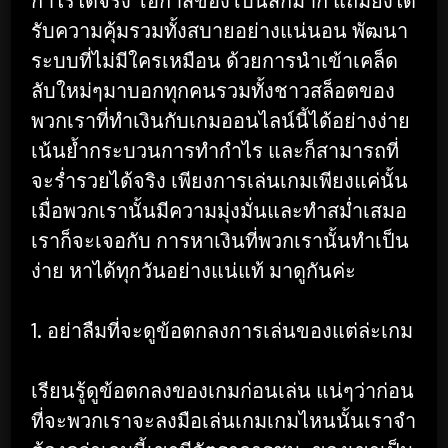
กำไรได้จริง โอกาสของโบนัสก็มาก แถมยังได้
รับความคุ้มรวมทั้งสบายอย่างแน่นอน พัฒนา
ระบบที่ไม่มีใครเหมือน ด้วยการนำเข้าเคล็ด
ลับใหม่ๆมาบอกทุกคนรวมทั้งชาวสล็อตของ
พวกเราที่ทำเงินกับเกมออนไลน์นี้ได้อย่างง่าย
เน้นย้ำกระบวนการทำกำไร และก็สามารถที่
จะร่ำรวยได้จริง เพียงการเล่นเกมเพียงแค่นั้น
เมื่อพวกเรานั้นมีความมุ่งมั่นและทำสม่ำเสมอ
เราก็จะเจอกับ การหาเงินที่พวกเรานั้นทำเป็น
ง่าย หาได้ทุกวันอย่างแน่แท้ มาดูกันค่ะ
1. อย่าลืมที่จะดูข้อตกลงการเล่นของแต่ล่ะเกม
เรียนรู้ดูข้อตกลงของเกมก่อนเล่น แน่ๆว่าก่อน
ที่จะพวกเราจะลงมือเล่นเกมเกมไหนนั้นเราจำ