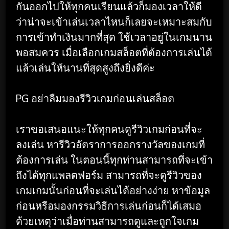
กันออกไปให้ทุกคนเรียนแล้วก็มองเวลาให้ดี
ว่าน่าจะเข้าเล่นเวลาไหนก็เลยจะเหมาะสมกับ
การเข้าทำเงินมากที่สุด ใช้เวลาอยู่ในเกมนาน
พอสมควร เมื่อเลือกเกมสล็อตที่ต้องการเล่นได้
แล้วเล่นให้นานที่สุดสูงถึงยิ่งดีค่ะ
PG อย่าลืมมองรีวิวเกมก่อนเล่นสล็อต
เราขอเสนอแนะให้ทุกคนดูรีวิวเกมก่อนที่จะ
ลงเล่น หารีวิวอัตราการออกรางวัลของเกมที่
ต้องการเล่น ในตอนนี้ทุกท่านสามารถที่จะเข้า
ถึงได้ทุกแพลตฟอร์ม สามารถที่จะดูรีวิวของ
เกมเกมนั้นก่อนที่จะเล่นได้อย่างง่าย หาข้อมูล
ก่อนหรือมองกรรมวิธีการเล่นก่อนก็ได้เสมอ
ด้วยเหตุว่าเมื่อท่านสามารถดูและถูกใจเกม