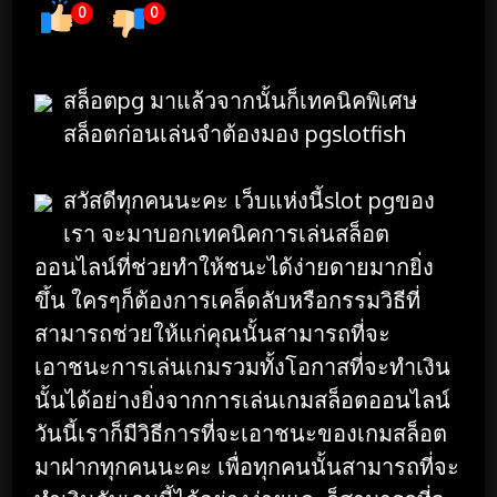
0
0
Read Time:
4 Minute, 26 Second
สล็อตpg มาแล้วจากนั้นก็เทคนิคพิเศษ
สล็อตก่อนเล่นจำต้องมอง pgslotfish
สวัสดีทุกคนนะคะ เว็บแห่งนี้slot pgของ
เรา จะมาบอกเทคนิคการเล่นสล็อต
ออนไลน์ที่ช่วยทำให้ชนะได้ง่ายดายมากยิ่ง
ขึ้น ใครๆก็ต้องการเคล็ดลับหรือกรรมวิธีที่
สามารถช่วยให้แก่คุณนั้นสามารถที่จะ
เอาชนะการเล่นเกมรวมทั้งโอกาสที่จะทำเงิน
นั้นได้อย่างยิ่งจากการเล่นเกมสล็อตออนไลน์
วันนี้เราก็มีวิธีการที่จะเอาชนะของเกมสล็อต
มาฝากทุกคนนะคะ เพื่อทุกคนนั้นสามารถที่จะ