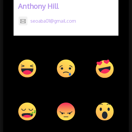
Anthony Hill
seoaba01@gmail.com
Happy
Sad
Excited
0
%
0
%
0
%
Sleepy
Angry
Surprise