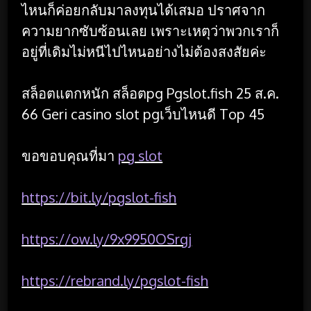
ไหนก็ค่อยกลับมาลงทุนได้เสมอ ปราศจาก
ความยากซับซ้อนเลย เพราะเหตุว่าพวกเราก็
อยู่ที่เดิมไม่หนีไปไหนอย่างไม่ต้องสงสัยค่ะ
สล็อตแตกหนัก สล็อตpg Pgslot.fish 25 ส.ค.
66 Geri casino slot pgเว็บไหนดี Top 45
ขอขอบคุณที่มา
pg slot
https://bit.ly/pgslot-fish
https://ow.ly/9x9950OSrgj
https://rebrand.ly/pgslot-fish