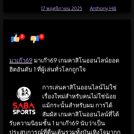
Posted on
17 พฤศจิกายน 2025
by
Anthony Hill
0
0
Read Time:
6 Minute, 5 Second
มาเก๊า69
มาเก๊า69 เกมคาสิโนออนไลน์ยอด
ฮิตอันดับ 1 ที่ผู้เล่นทั่วโลกถูกใจ
การเล่นคาสิโนออนไลน์ไม่ใช่
เรื่องใหม่สำหรับคนไม่ใช่น้อย
แม้กระนั้นสำหรับผม การได้
สัมผัส เกมคาสิโนออนไลน์ที่ได้
รับความนิยมชั้น 1 มาเก๊า69 นับว่าเป็น
ประสบการณ์ที่ตื่นเต้นรวมทั้งบันเทิงใจมากก