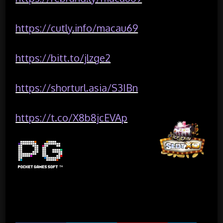
https://cutly.info/macau69
https://bitt.to/jlzge2
https://shorturl.asia/S3IBn
https://t.co/X8b8jcEVAp
Share