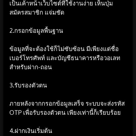
เป็นเค้าหน้าเว็บไซต์ที่ใช้งานง่าย เห็นปุ่ม
สมัครสมาชิก แจ่มชัด
2.กรอกข้อมูลพื้นฐาน
ข้อมูลที่จะต้องใช้ก็ไม่ซับซ้อน มีเพียงแต่ชื่อ
เบอร์โทรศัพท์ และบัญชีธนาคารหรือวอเลท
สำหรับฝาก-ถอน
3.รับรองตัวตน
ภายหลังจากกรอกข้อมูลเสร็จ ระบบจะส่งรหัส
OTP เพื่อรับรองตัวตน เพียงเท่านี้ก็เรียบร้อย
4.ฝากเงินเริ่มต้น