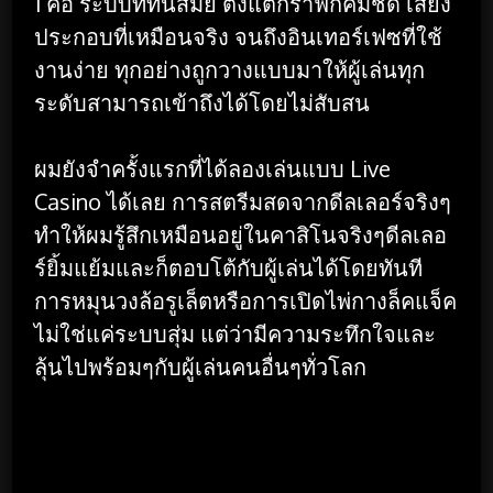
1 คือ ระบบที่ทันสมัย ตั้งแต่กราฟิกคมชัด เสียง
ประกอบที่เหมือนจริง จนถึงอินเทอร์เฟซที่ใช้
งานง่าย ทุกอย่างถูกวางแบบมาให้ผู้เล่นทุก
ระดับสามารถเข้าถึงได้โดยไม่สับสน
ผมยังจำครั้งแรกที่ได้ลองเล่นแบบ Live
Casino ได้เลย การสตรีมสดจากดีลเลอร์จริงๆ
ทำให้ผมรู้สึกเหมือนอยู่ในคาสิโนจริงๆดีลเลอ
ร์ยิ้มแย้มและก็ตอบโต้กับผู้เล่นได้โดยทันที
การหมุนวงล้อรูเล็ตหรือการเปิดไพ่กางล็คแจ็ค
ไม่ใช่แค่ระบบสุ่ม แต่ว่ามีความระทึกใจและ
ลุ้นไปพร้อมๆกับผู้เล่นคนอื่นๆทั่วโลก