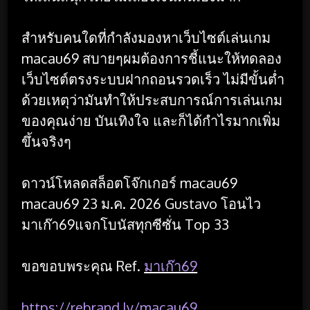
สำหรับคนใดที่กำลังมองหาเว็บไซต์เล่นเกม
macau69 สบายๆผมต้องการชี้แนะให้ทดลอง
เว็บไซต์ตรงระบบฝากถอนรวดเร็ว ไม่มีขั้นต่ำ
ด้วยเหตุว่ามันทำให้ประสบการณ์การเล่นเกม
ของคุณง่าย บันเทิงใจ และก็ได้กำไรมากเพิ่ม
ขึ้นจริงๆ
ดาวน์โหลดสล็อตโจ๊กเกอร์ macau69
macau69 23 ม.ค. 2026 Gustavo โอนไว
มาเก๊า69แจกโบนัสทุกซีซั่น Top 33
ขอขอบพระคุณ Ref.
มาเก๊า69
https://rebrand.ly/macau69