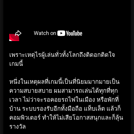
เพราะเหตุไรผู้เล่นทั่วทั้งโลกถึงติดอกติดใจ
เกมนี้
หนึ่งในเหตุผลที่เกมนี้เป็นที่นิยมมากมายเป็น
ความสบายสบาย ผมสามารถเล่นได้ทุกที่ทุก
เวลา ไม่ว่าจะรอคอยรถไฟในเมือง หรือพักที่
บ้าน ระบบรองรับอีกทั้งมือถือ แท็บเล็ต แล้วก็
คอมพิวเตอร์ ทำให้ไม่เสียโอกาสสนุกและก็ลุ้น
รางวัล