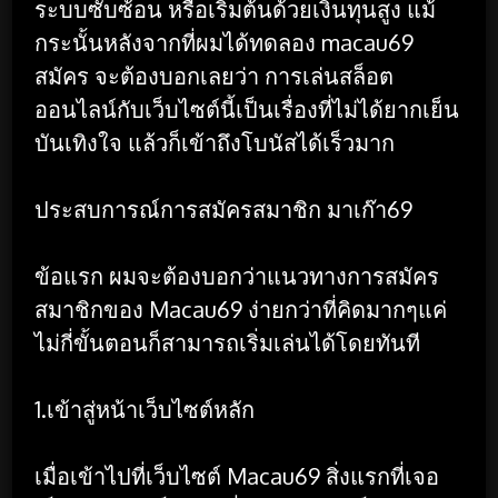
ระบบซับซ้อน หรือเริ่มต้นด้วยเงินทุนสูง แม้
กระนั้นหลังจากที่ผมได้ทดลอง macau69
สมัคร จะต้องบอกเลยว่า การเล่นสล็อต
ออนไลน์กับเว็บไซต์นี้เป็นเรื่องที่ไม่ได้ยากเย็น
บันเทิงใจ แล้วก็เข้าถึงโบนัสได้เร็วมาก
ประสบการณ์การสมัครสมาชิก มาเก๊า69
ข้อแรก ผมจะต้องบอกว่าแนวทางการสมัคร
สมาชิกของ Macau69 ง่ายกว่าที่คิดมากๆแค่
ไม่กี่ขั้นตอนก็สามารถเริ่มเล่นได้โดยทันที
1.เข้าสู่หน้าเว็บไซต์หลัก
เมื่อเข้าไปที่เว็บไซต์ Macau69 สิ่งแรกที่เจอ