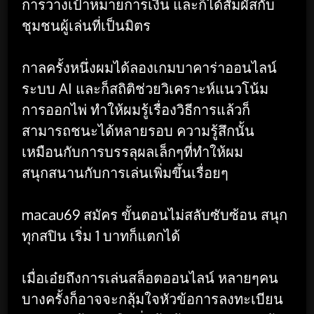
การวางเป้าหมายการเงิน และก็ได้สัมผัสกับ
ชุมชนผู้เล่นที่เป็นมิตร
กาลครั้งหนึ่งผมได้ลองเกมบาคาร่าออนไลน์
ระบบ AI และก็สถิติช่วยวิเคราะห์แนวโน้ม
การออกไพ่ ทำให้ผมรู้เรื่องวิธีการแล้วก็
สามารถชนะได้หลายรอบ ความรู้สึกนั้น
เหมือนกับการบรรลุผลเล็กๆที่ทำให้ผม
สนุกสนานกับการเล่นเพิ่มขึ้นเรื่อยๆ
macau69 สมัคร ขั้นตอนไม่สลับซับซ้อน สนุก
ทุกสปิน เริ่ม 1 บาทก็แตกได้
เมื่อเอ๋ยถึงการเล่นสล็อตออนไลน์ หลายๆคน
บางครั้งก็อาจจะกลุ้มใจหัวข้อการลงทะเบียน