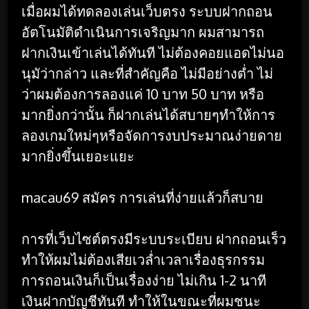
เมื่อผมได้ทดลองเล่นเว็บตรง ระบบฝากถอน
อัตโนมัติดำเนินการเจริญมาก ผมสามารถ
ฝากเงินเข้าเล่นได้ทันที ไม่ต้องคอยแอดไม่นอ
นุมัว่ากล่าว และที่สำคัญคือ ไม่มีอย่างต่ำ ไม่
ว่าผมต้องการลองแค่ 10 บาท 50 บาท หรือ
มากยิ่งกว่านั้น ก็ฝากเล่นได้สบายๆทำให้การ
ลองเกมใหม่ๆหรือจัดการงบประมาณง่ายดาย
มากยิ่งขึ้นเยอะแยะ
macau69 สมัคร การเล่นที่ง่ายแล้วก็สบาย
การที่เว็บไซต์ตรงมีระบบระเบียบ ฝากถอนเร็ว
ทำให้ผมไม่ต้องเสียเวล่ำเวลาเรื่องธุรกรรม
การถอนเงินก็เป็นเรื่องง่าย ไม่เกิน 1-2 นาที
เงินฝากบัญชีทันที ทำให้ในขณะที่ผมชนะ