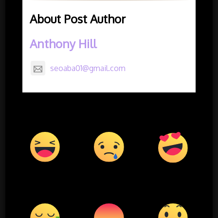
About Post Author
Anthony Hill
seoaba01@gmail.com
Happy
Sad
Excited
0
%
0
%
0
%