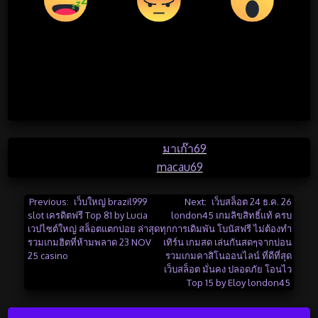
Sleepy
Angry
Surprise
0
%
0
%
0
%
Posted in
มาเก๊า69
Tagged
macau69
แนะแนว
Previous:
เว็บใหญ่ brazil999
Next:
เว็บสล็อต 24 ธ.ค. 26
slot เครดิตฟรี Top 81 by Lucia
london45 เกมลิขสิทธิ์แท้ ครบ
เรื่อง
เวปไซต์ใหญ่ สล็อตแตกบ่อย ล่าสุด
ทุกการเดิมพัน โบนัสฟรี ไม่ต้องทำ
รวมเกมฮิตที่ห้ามพลาด 23 NOV
เทิร์น เกมสด เล่นกันสดๆจากบ่อน
25 casino
รวมเกมคาสิโนออนไลน์ ที่ดีที่สุด
เว็บสล็อต มั่นคง ปลอดภัย โอนไว
Top 15 by Eloy london45