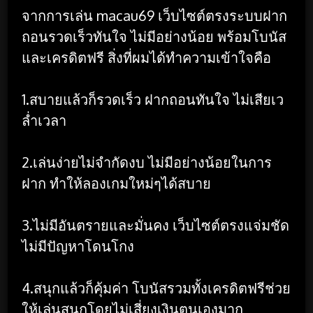
จากการเล่น macau69 เว็บไซต์ตรงระบบฝาก
ถอนรวดเร็วทันใจ ไม่มีอย่างน้อย พร้อมโบนัส
และเครดิตฟรี สิ่งที่ผมได้ทำความเข้าใจคือ
1.สบายแล้วก็รวดเร็ว ฝากถอนทันใจ ไม่เสียเว
ล่ำเวลา
2.เล่นง่ายไม่จำกัดงบ ไม่มีอย่างน้อยในการ
ฝาก ทำให้ลองเกมใหม่ๆได้สบาย
3.ไม่มีอันตรายและมั่นคง เว็บไซต์ตรงแจ่มชัด
ไม่มีปัญหาโดนโกง
4.สนุกแล้วก็คุ้มค่า โบนัสรวมทั้งเครดิตฟรีช่วย
ให้เล่นสนุกโดยไม่เสี่ยงเงินตนเองมาก