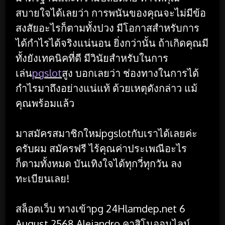
สบายใจได้เลยว่า การพนันของคุณจะไม่มีข้อ
สงสัยอะไรก็ตามทั้งปวง มีโอกาสสำหรับการ
ได้กำไรได้จริงแน่นอน ยิ่งกว่านั้น ถ้าเกิดคุณมี
ทั้งยังเทคนิคที่ดี มีวินัยสำหรับในการ
เล่น
pgslot
สูง บอกเลยว่า ช่องทางในการได้
กำไรมาถึงอย่างแน่แท้ ด้วยเหตุดังกล่าว แม้
คุณพร้อมแล้ว
มาสมัครสมาชิกใหม่pgslotกับเราได้เลยค่ะ
ครับผม สมัครฟรี ไร้คุณค่าประเพณีอะไร
ก็ตามทั้งหมด บันเทิงใจได้ทุกวี่ทุกวัน ลง
ทะเบียนเลย!
สล็อตเว็บ ทางเข้าpg 24Hlamdep.net 6
August 2568 Alejandro คาสิโนออนไลน์