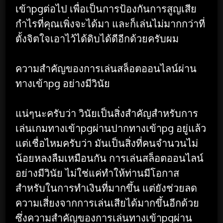
เข้าpgต่อไป เพื่อเป็นการป้องกันการสูญเสีย
กำไรที่คุณเพิ่งจะได้มา และก็เล่นไม่มากกว่าที่
ตั้งจิตใจเอาไว้ได้ดิบได้ดีอีกด้วยครับผม
ความสำคัญของการเล่นสล็อตออนไลน์ผ่าน
ทางเข้าpg อย่างมีวินัย
แน่ๆนะครับว่า วินัยเป็นสิ่งสำคัญสำหรับการ
เล่นเกมทางเข้าpgผ่านปากทางเข้าpg อยู่แล้ว
แต่เชื่อไหมครับว่า มันเป็นสิ่งที่คนจำนวนไม่
น้อยหลงลืมเหมือนกัน การเล่นสล็อตออนไลน์
อย่างมีวินัย ไม่ใช่แค่ทำให้ท่านมีโอกาส
สำหรับในการทำเงินที่มากขึ้น แต่ยังช่วยลด
ความเสี่ยงจากการเล่นเสียได้มากขึ้นอีกด้วย
ซึ่งความสำคัญของการเล่นทางเข้าpgผ่าน