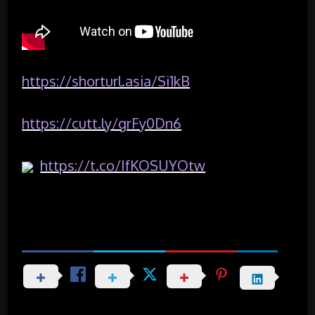
https://shorturl.asia/Si1kB
https://cutt.ly/grFy0Dn6
https://t.co/IfKOSUYOtw
Share