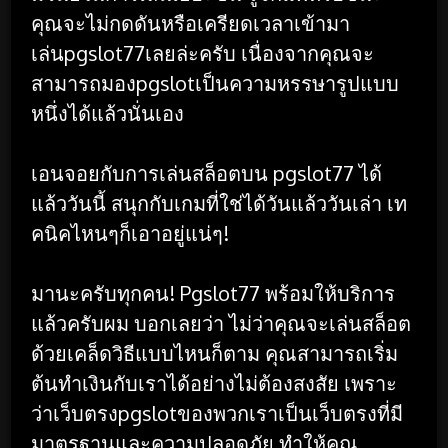
คุณจะไม่กดดันหรือเครียดเวลาเข้ามา
เล่นpgslot77เลยล่ะครับ เนื่องจากคุณจะ
สามารถมองpgslotเป็นความหรรษารูปแบบ
หนึ่งได้แล้วนั่นเอง
เอนจอยกับการเล่นสล็อตบน pgslot77 ได้
แล้ววันนี้ สนุกกับเกมที่ใช่ได้วันแล้ววันเล่า เท
คนิคไหนๆก็เอาอยู่แน่ๆ!
มานะครับทุกคน! Pgslot77 พร้อมให้บริการ
แล้วครับผม บอกเลยว่า ไม่ว่าคุณจะเล่นสล็อต
ด้วยเคล็ดวิธีแบบไหนก็ตาม คุณสามารถเริ่ม
ต้นทำเงินกับเราได้อย่างไม่ต้องสงสัย เพราะ
ว่าเว็บตรงpgslotของพวกเราเป็นเว็บตรงที่มี
มาตรฐานและความปลอดภัย ทำให้คุณ