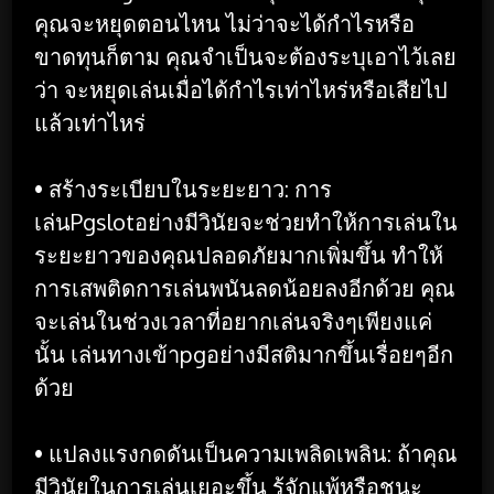
คุณจะหยุดตอนไหน ไม่ว่าจะได้กำไรหรือ
ขาดทุนก็ตาม คุณจำเป็นจะต้องระบุเอาไว้เลย
ว่า จะหยุดเล่นเมื่อได้กำไรเท่าไหร่หรือเสียไป
แล้วเท่าไหร่
• สร้างระเบียบในระยะยาว: การ
เล่นPgslotอย่างมีวินัยจะช่วยทำให้การเล่นใน
ระยะยาวของคุณปลอดภัยมากเพิ่มขึ้น ทำให้
การเสพติดการเล่นพนันลดน้อยลงอีกด้วย คุณ
จะเล่นในช่วงเวลาที่อยากเล่นจริงๆเพียงแค่
นั้น เล่นทางเข้าpgอย่างมีสติมากขึ้นเรื่อยๆอีก
ด้วย
• แปลงแรงกดดันเป็นความเพลิดเพลิน: ถ้าคุณ
มีวินัยในการเล่นเยอะขึ้น รู้จักแพ้หรือชนะ