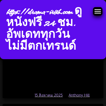
https://drama-irish.com ดู
หนังฟรี 24 ชม.
อัพเดททุกวัน
Skip
ไม่มีตกเทรนด์
ทางเข้าpg เว็บไซต์ตรง เคล็ดลับ
to
content
PGSLOT ที่นักพนันมือใหม่ควรรู้ คาสิ
โน เว็บเปิดใหม่ pgslot ทดลองเล่น
Top 37 by Alejandro pgslot
24hlamdep.net 31 SEP 25
Posted on
15 สิงหาคม 2025
by
Anthony Hill