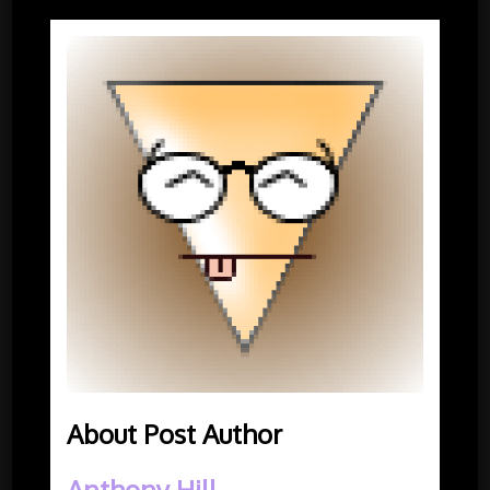
About Post Author
Anthony Hill