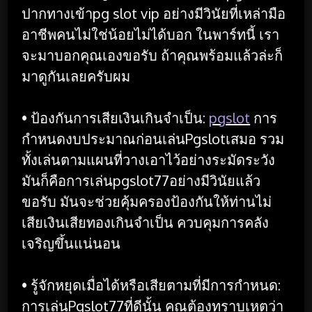
ปากทางเข้าpg slot vip อย่างมีวินัยที่เหล่ามือ
อาชีพคนไม่ใช่น้อยไม่ได้บอก ในพาร์ทนี้ เรา
จะมาบอกคุณเองขอรับ ถ้าคุณพร้อมแล้วล่ะก็
มาดูกันเลยครับผม
• ป้องกันการเสียเงินเกินจำเป็น:
pgslot
การ
กำหนดงบประมาณก่อนเล่นPgslotเสมอ รวม
ทั้งเล่นตามแผนที่วางเอาไว้อย่างระมัดระวัง
มันก็คือการเล่นpgslot77อย่างมีวินัยแล้ว
ขอรับ มันจะช่วยคุ้มครองป้องกันให้ท่านไม่
เสียเงินเสียทองเกินจำเป็น ควบคุมการคลัง
เจริญขึ้นแน่นอน
• รู้จักหยุดเมื่อได้หรือเสียตามที่มีการกำหนด:
การเล่นPgslot77ที่ดีนั้น คุณต้องทราบเหตุว่า