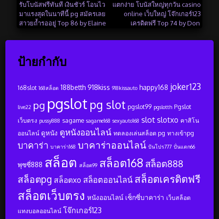
รับโบนัสฟรีทันที เงินชัวร์ โอนไว
แตกง่าย โบนัสใหญ่ทุกวัน casino
มาแรงสุดในนาทีนี้ pg สมัครเลย
online เว็บใหญ่ โจ๊กเกอร์123
สาวยถ้ำรออยู่ Top 86 by Elaine
เครดิตฟรี Top 74 by Don
ป้ายกำกับ
joker123
918kiss
188betth
happy168
168slot
168สล็อต
918kissauto
pgslot
pg slot
pg
pgslot99
Pgslot
live22
pgslotth
slot
slotxo
เว็บตรง
sagame
คาสิโน
pussy888
sagame168
sexyauto168
ดูหนังออนไลน์
ดูหนัง
ออนไลน์
ทดลองเล่นสล็อต pg
ทางเข้าpg
บาคาร่าออนไลน์
บาคาร่า
บาคาร่า168
ปันโปร777
ปั่นแตก66
สล็อต
สล็อต168
สล็อต888
พุซซี่888
สล็อต99
สล็อตเครดิตฟรี
สล็อตpg
สล็อตออนไลน์
สล็อตxo
สล็อตเว็บตรง
หนังออนไลน์
เซ็กซี่บาคาร่า
เว็บสล็อต
โจ๊กเกอร์123
แทงบอลออนไลน์