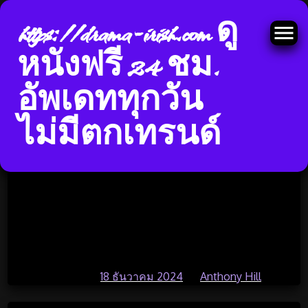
https://drama-irish.com ดู
หนังฟรี 24 ชม.
อัพเดททุกวัน
Skip
ไม่มีตกเทรนด์
คาสิโน เว็บเปิดใหม่ betway ใหม่
to
content
ล่าสุด Top 79 by Kisha betway
betwayvietnam.com 14 betway
เว็บไซต์ใหญ่ รวมเกมสล็อตแตกง่าย
ที่ดีที่สุด FEB 68
Posted on
18 ธันวาคม 2024
by
Anthony Hill