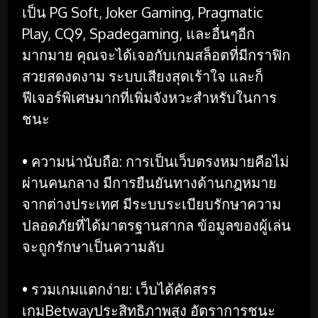
เป็น PG Soft, Joker Gaming, Pragmatic
Play, CQ9, Spadegaming, และอื่นๆอีก
มากมาย คุณจะได้เจอกับเกมสล็อตที่มีกราฟิก
สวยสดงดงาม ระบบเสียงสุดเร้าใจ และก็
ฟีเจอร์พิเศษมากที่เพิ่มจังหวะสำหรับในการ
ชนะ
• ความน่านับถือ: การเป็นเว็บตรงหมายคือไม่
ผ่านคนกลาง มีการยืนยันทางด้านกฎหมาย
จากต่างประเทศ มีระบบระเบียบรักษาความ
ปลอดภัยที่ได้มาตรฐานสากล ข้อมูลของผู้เล่น
จะถูกรักษาเป็นความลับ
• รวมเกมแตกง่าย: เว็บได้คัดสรร
เกมBetwayประสิทธิภาพสูง อัตราการชนะ