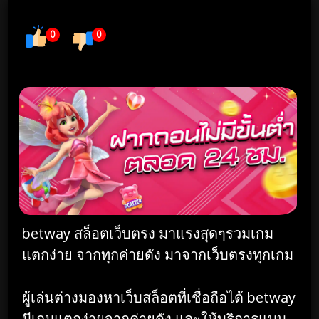
0
0
Read Time:
4 Minute, 39 Second
betway สล็อตเว็บตรง มาแรงสุดๆรวมเกม
แตกง่าย จากทุกค่ายดัง มาจากเว็บตรงทุกเกม
ผู้เล่นต่างมองหาเว็บสล็อตที่เชื่อถือได้ betway
มีเกมแตกง่ายจากค่ายดัง และให้บริการแบบ