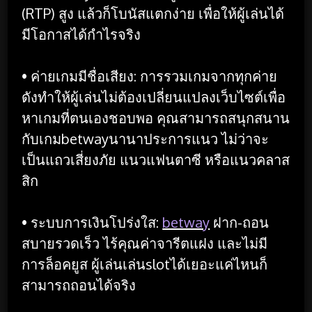
(RTP) สูง แล้วก็โบนัสแตกง่าย เพื่อให้ผู้เล่นได้
มีโอกาสได้กำไรจริง
• ค่ายเกมมีชื่อเสียง: การรวมเกมจากทุกค่าย
ดังทำให้ผู้เล่นไม่ต้องเปลี่ยนแปลงเว็บไซต์เพื่อ
หาเกมที่ตนเองชอบพอ คุณสามารถสนุกสนาน
กับเกมbetwayนานาประการแนว ไม่ว่าจะ
เป็นแถวเสี่ยงภัย แนวแฟนตาซี หรือแนวคลาส
สิก
• ระบบการเงินโปร่งใส:
betway
ฝาก-ถอน
สบายรวดเร็ว ไร้คุณค่าจารีตแฝง และไม่มี
การล็อคยูส ผู้เล่นเล่นslotได้เยอะแค่ไหนก็
สามารถถอนได้จริง